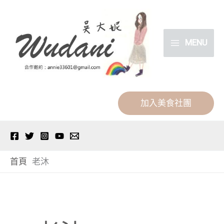
跳
分
至
類
主
MENU
要
內
容
加入美食社團
首頁
老沐