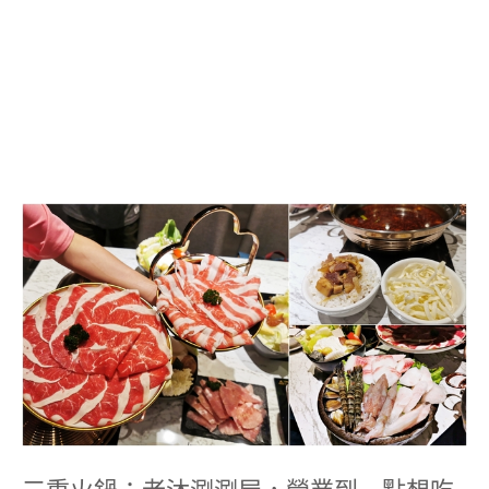
三
重
火
鍋：
老
沐
涮
涮
屋，
營
業
到
一
點
想
三重火鍋：老沐涮涮屋，營業到一點想吃
吃