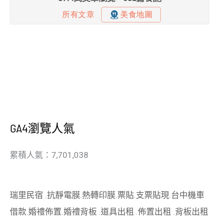
GA4瀏覽人氣
累積人氣：7,701,038
瑞里民宿
.
抗靜電膜
.
熱轉印膜
.
票貼
.
支票貼現
.
台中機車
借款
.
婚禮佈置
.
婚禮背板
.
道具出租
.
佈置出租
.
背板出租