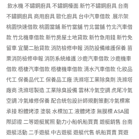
.
飲水機
.
不鏽鋼廚具
.
不鏽鋼檯面
.
新竹不鏽鋼廚具
.
台南
不鏽鋼廚具
.
商用廚具
.
歐化廚具
.
台中汽車借款
.
展示架
.
桃園快速借款
.
桃園當鋪
.
新竹當舖
.
竹北當舖
.
竹北汽車借
款
.
竹北機車借款
.
新竹房屋土地貸款
.
新竹急用錢
.
新竹免
留車
.
宜蘭二胎貸款
.
消防檢修申報
.
消防設備維護保養
.
苗
栗消防檢修申報
.
消防系統維護
.
沙鹿汽車借款
.
沙鹿機車
借款
.
梧棲汽車借款
.
梧棲機車借款
.
清水汽車借款
.
化妝品
代工
.
保養品代工
.
保養品工廠
.
洗滌塔工業除臭劑
.
洗滌塔
廠商
.
洗滌塔製造
.
工業除臭設備
.
雲林冷氣空調
.
虎尾冷氣
空調
.
冷氣維修保養
.
配合統包設計師規劃策劃
冷氣標案
承接
.
粉體烤漆
.
塗裝
.
水標加工
.
液體烤漆
.
無膜標
.
ASA國
際認證
.
二等遊艇駕照
.
動力小船
帆船買賣
.
遊艇銷售
.
台南
遊艇活動
.
二手遊艇
.
中古遊艇
.
遊艇代售
.
帆船買賣
.
買遊