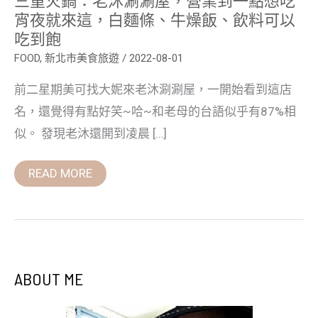
宵
宵夜就來這，白麵條、牛燥飯、飲料可以
夜
吃到飽
就
來
FOOD
,
新北市美食旅遊
/
2022-08-01
這，
白
麵
前二星期美可找大妮來老沐涮涮屋，一開始看到這店
條、
牛
名，還覺得有點好笑~哈~和老母的台語似乎有87%相
燥
飯、
似。 發現老沐還開到凌晨 […]
飲
料
可
READ MORE
以
吃
到
飽
ABOUT ME