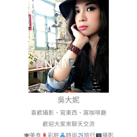
吳大妮
喜歡攝影、寫東西、窩咖啡廳
歡迎大家來聊天交流
🍽美食
彩粧
時尚
旅行
攝影