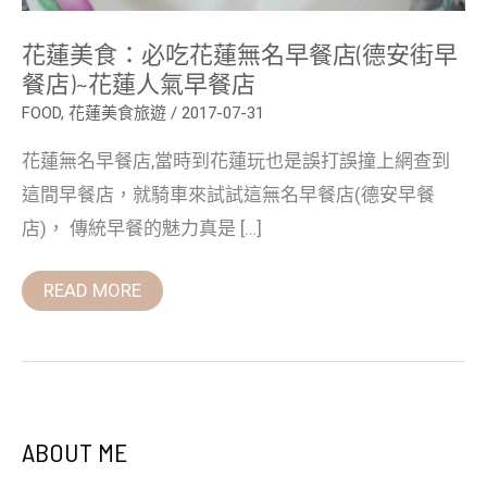
早
餐
花蓮美食：必吃花蓮無名早餐店(德安街早
店)~
花
餐店)~花蓮人氣早餐店
蓮
人
FOOD
,
花蓮美食旅遊
/
2017-07-31
氣
早
花蓮無名早餐店,當時到花蓮玩也是誤打誤撞上網查到
餐
店
這間早餐店，就騎車來試試這無名早餐店(德安早餐
店)， 傳統早餐的魅力真是 […]
READ MORE
ABOUT ME