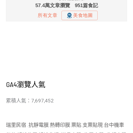
GA4瀏覽人氣
累積人氣：7,697,452
瑞里民宿
.
抗靜電膜
.
熱轉印膜
.
票貼
.
支票貼現
.
台中機車