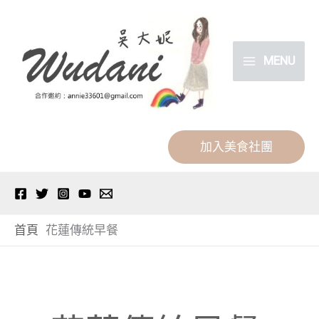
跳
分
至
類
主
MENU
要
內
容
加入美食社團
首頁
花蓮傳統早餐