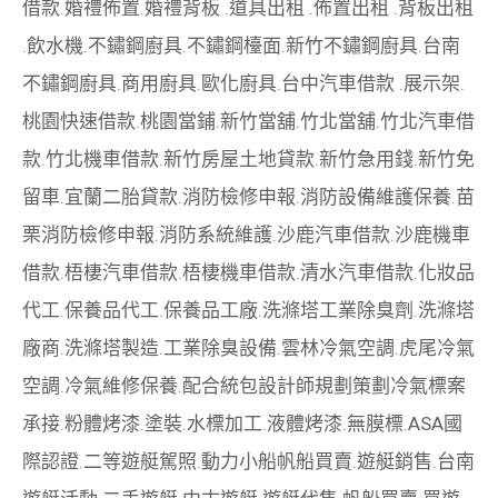
借款
.
婚禮佈置
.
婚禮背板
.
道具出租
.
佈置出租
.
背板出租
.
飲水機
.
不鏽鋼廚具
.
不鏽鋼檯面
.
新竹不鏽鋼廚具
.
台南
不鏽鋼廚具
.
商用廚具
.
歐化廚具
.
台中汽車借款
.
展示架
.
桃園快速借款
.
桃園當鋪
.
新竹當舖
.
竹北當舖
.
竹北汽車借
款
.
竹北機車借款
.
新竹房屋土地貸款
.
新竹急用錢
.
新竹免
留車
.
宜蘭二胎貸款
.
消防檢修申報
.
消防設備維護保養
.
苗
栗消防檢修申報
.
消防系統維護
.
沙鹿汽車借款
.
沙鹿機車
借款
.
梧棲汽車借款
.
梧棲機車借款
.
清水汽車借款
.
化妝品
代工
.
保養品代工
.
保養品工廠
.
洗滌塔工業除臭劑
.
洗滌塔
廠商
.
洗滌塔製造
.
工業除臭設備
.
雲林冷氣空調
.
虎尾冷氣
空調
.
冷氣維修保養
.
配合統包設計師規劃策劃
冷氣標案
承接
.
粉體烤漆
.
塗裝
.
水標加工
.
液體烤漆
.
無膜標
.
ASA國
際認證
.
二等遊艇駕照
.
動力小船
帆船買賣
.
遊艇銷售
.
台南