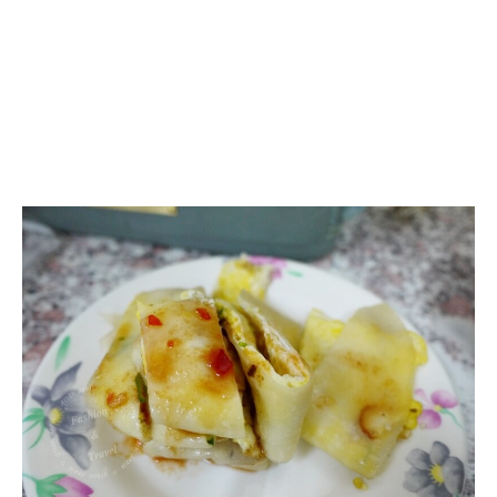
花
蓮
美
食：
必
吃
花
蓮
無
名
早
餐
店
(德
安
街