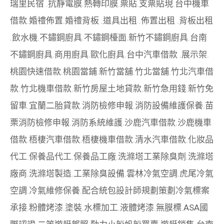
瑞里民宿
.
抗靜電膜
.
熱轉印膜
.
票貼
.
支票貼現
.
台中機車
借款
.
婚禮佈置
.
婚禮背板
.
道具出租
.
佈置出租
.
背板出租
.
飲水機
.
不鏽鋼廚具
.
不鏽鋼檯面
.
新竹不鏽鋼廚具
.
台南
不鏽鋼廚具
.
商用廚具
.
歐化廚具
.
台中汽車借款
.
展示架
.
桃園快速借款
.
桃園當鋪
.
新竹當舖
.
竹北當舖
.
竹北汽車借
款
.
竹北機車借款
.
新竹房屋土地貸款
.
新竹急用錢
.
新竹免
留車
.
宜蘭二胎貸款
.
消防檢修申報
.
消防設備維護保養
.
苗
栗消防檢修申報
.
消防系統維護
.
沙鹿汽車借款
.
沙鹿機車
借款
.
梧棲汽車借款
.
梧棲機車借款
.
清水汽車借款
.
化妝品
代工
.
保養品代工
.
保養品工廠
.
洗滌塔工業除臭劑
.
洗滌塔
廠商
.
洗滌塔製造
.
工業除臭設備
.
雲林冷氣空調
.
虎尾冷氣
空調
.
冷氣維修保養
.
配合統包設計師規劃策劃
冷氣標案
承接
.
粉體烤漆
.
塗裝
.
水標加工
.
液體烤漆
.
無膜標
.
ASA國