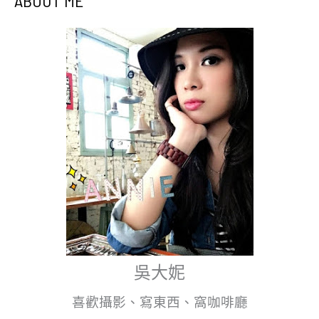
ABOUT ME
吳大妮
喜歡攝影、寫東西、窩咖啡廳