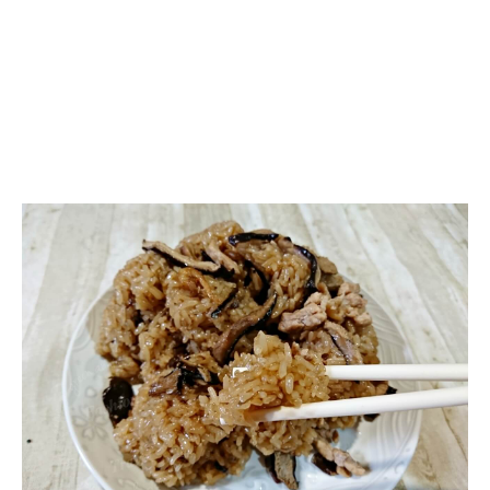
三
重
巷
弄
美
食,
璽
丰
油
飯，
飄
香
三
四
十
年