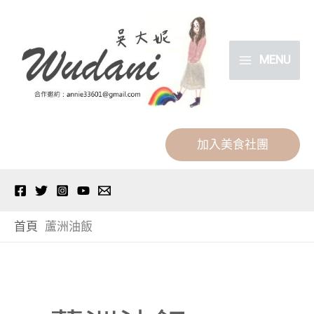
跳
分
至
類
主
MENU
要
內
容
加入美食社團
首頁
蘆洲油飯