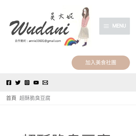
跳
分
至
類
主
MENU
要
內
容
加入美食社團
首頁
超酥脆臭豆腐