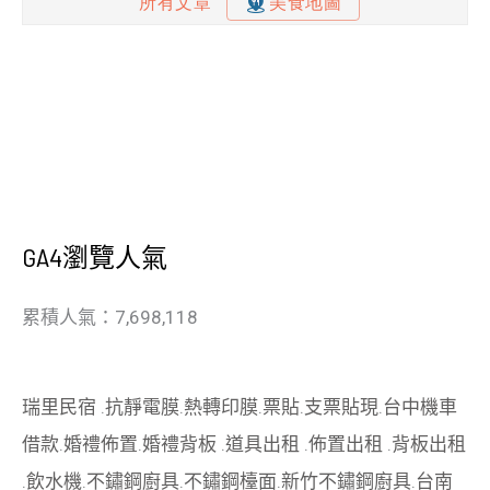
GA4瀏覽人氣
累積人氣：7,698,118
瑞里民宿
.
抗靜電膜
.
熱轉印膜
.
票貼
.
支票貼現
.
台中機車
借款
.
婚禮佈置
.
婚禮背板
.
道具出租
.
佈置出租
.
背板出租
.
飲水機
.
不鏽鋼廚具
.
不鏽鋼檯面
.
新竹不鏽鋼廚具
.
台南