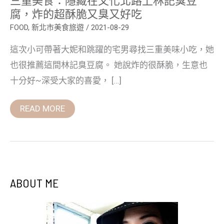
腐，
腐，炸的超酥脆又臭又好吃
炸
的
FOOD
,
新北市美食旅遊
/
2021-08-29
超
酥
這次小可帶著大妮和跳躍的宅男尋找三重美味小吃，她
脆
又
也很推薦這間林記臭豆腐。 她說炸的很酥脆，生意也
臭
又
十分好~深受大家的喜愛， […]
好
吃
READ MORE
ABOUT ME