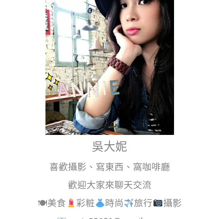
吳大妮
喜歡攝影、寫東西、窩咖啡廳
歡迎大家來聊天交流
🍽美食
彩粧
時尚
旅行
攝影