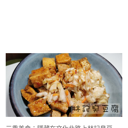
三
重
美
食：
隱
藏
在
文
化
北
路
上
林
記
臭
三重美食：隱藏在文化北路上林記臭豆
豆