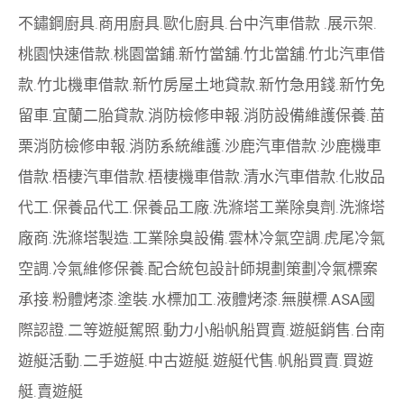
不鏽鋼廚具
.
商用廚具
.
歐化廚具
.
台中汽車借款
.
展示架
.
桃園快速借款
.
桃園當鋪
.
新竹當舖
.
竹北當舖
.
竹北汽車借
款
.
竹北機車借款
.
新竹房屋土地貸款
.
新竹急用錢
.
新竹免
留車
.
宜蘭二胎貸款
.
消防檢修申報
.
消防設備維護保養
.
苗
栗消防檢修申報
.
消防系統維護
.
沙鹿汽車借款
.
沙鹿機車
借款
.
梧棲汽車借款
.
梧棲機車借款
.
清水汽車借款
.
化妝品
代工
.
保養品代工
.
保養品工廠
.
洗滌塔工業除臭劑
.
洗滌塔
廠商
.
洗滌塔製造
.
工業除臭設備
.
雲林冷氣空調
.
虎尾冷氣
空調
.
冷氣維修保養
.
配合統包設計師規劃策劃
冷氣標案
承接
.
粉體烤漆
.
塗裝
.
水標加工
.
液體烤漆
.
無膜標
.
ASA國
際認證
.
二等遊艇駕照
.
動力小船
帆船買賣
.
遊艇銷售
.
台南
遊艇活動
.
二手遊艇
.
中古遊艇
.
遊艇代售
.
帆船買賣
.
買遊
艇
.
賣遊艇