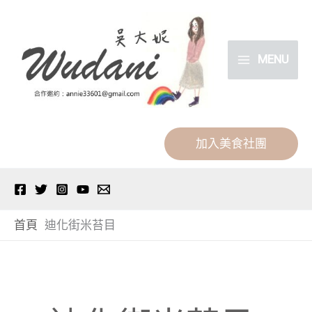
跳
分
至
類
主
MENU
要
內
容
加入美食社團
首頁
迪化街米苔目