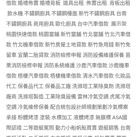
借款
.
婚禮佈置
.
婚禮背板
.
道具出租
.
佈置出租
.
背板出租
.
飲水機
.
不鏽鋼廚具
.
不鏽鋼檯面
.
新竹不鏽鋼廚具
.
台南
不鏽鋼廚具
.
商用廚具
.
歐化廚具
.
台中汽車借款
.
展示架
.
桃園快速借款
.
桃園當鋪
.
新竹當舖
.
竹北當舖
.
竹北汽車借
款
.
竹北機車借款
.
新竹房屋土地貸款
.
新竹急用錢
.
新竹免
留車
.
宜蘭二胎貸款
.
消防檢修申報
.
消防設備維護保養
.
苗
栗消防檢修申報
.
消防系統維護
.
沙鹿汽車借款
.
沙鹿機車
借款
.
梧棲汽車借款
.
梧棲機車借款
.
清水汽車借款
.
化妝品
代工
.
保養品代工
.
保養品工廠
.
洗滌塔工業除臭劑
.
洗滌塔
廠商
.
洗滌塔製造
.
工業除臭設備
.
雲林冷氣空調
.
虎尾冷氣
空調
.
冷氣維修保養
.
配合統包設計師規劃策劃
冷氣標案
承接
.
粉體烤漆
.
塗裝
.
水標加工
.
液體烤漆
.
無膜標
.
ASA國
際認證
.
二等遊艇駕照
.
動力小船
帆船買賣
.
遊艇銷售
.
台南