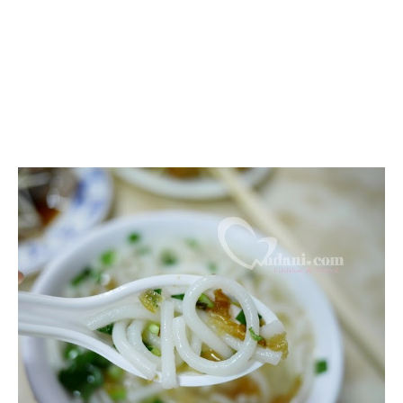
條
仔
米
苔
目
~
迪
化
街
裡
的
傳
統
美
食
好