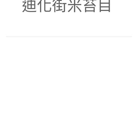
迪化街米苔目