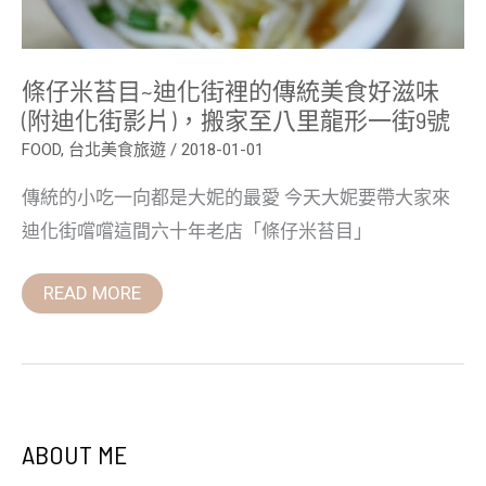
滋
味
(附
迪
條仔米苔目~迪化街裡的傳統美食好滋味
化
街
(附迪化街影片)，搬家至八里龍形一街9號
影
片)，
FOOD
,
台北美食旅遊
/
2018-01-01
搬
家
傳統的小吃一向都是大妮的最愛 今天大妮要帶大家來
至
八
迪化街嚐嚐這間六十年老店「條仔米苔目」
里
龍
形
READ MORE
一
街
9
號
ABOUT ME