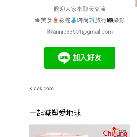
歡迎大家來聊天交流
🍽美食
彩粧
時尚
旅行
攝影
annie33601@gmail.com
Klook.com
一起減塑愛地球