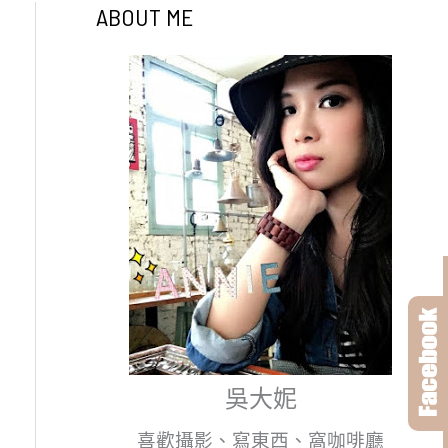
ABOUT ME
吳大妮
喜歡攝影、寫東西、窩咖啡廳