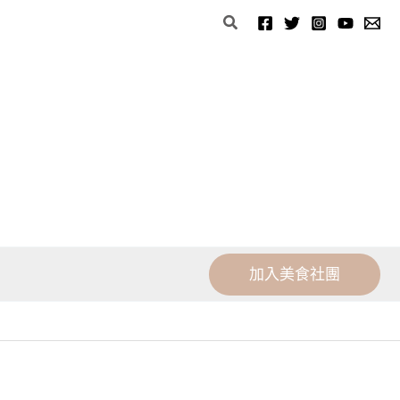
分
搜
類
尋
加入美食社團