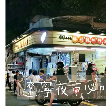
寧
夜
市
必
吃：
勝
利
號
蚵
仔
煎、
客
家
自
製
湯
圓、
北
海
道
活
魷
魚