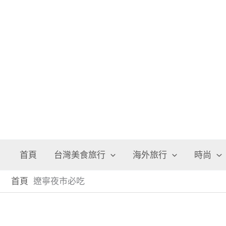
跳
至
主
要
內
容
首頁
台灣美食旅行
海外旅行
時尚
首頁
遼寧夜市必吃