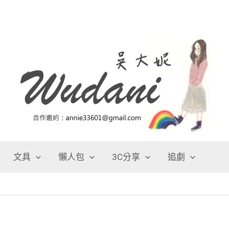
文具
懶人包
3C分享
追劇