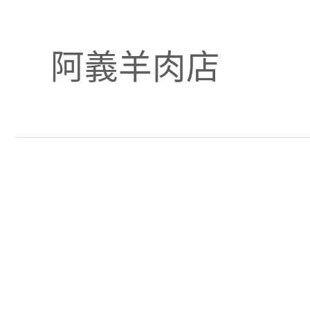
阿義羊肉店