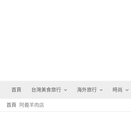
跳
至
主
要
內
容
首頁
台灣美食旅行
海外旅行
時尚
首頁
阿義羊肉店