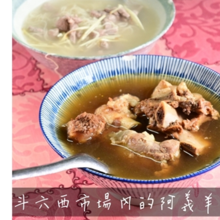
林
斗
六
美
食：
斗
六
西
市
場
內
的
阿
義
羊
肉
店，
早
上
就
能
吃
到
豐
盛
的