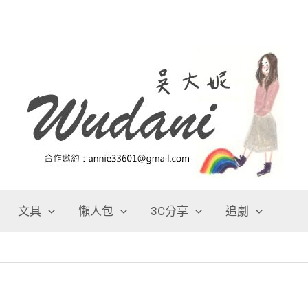
文具
懶人包
3C分享
追劇