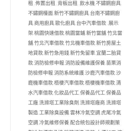
租
.
佈置出租
.
背板出租
.
飲水機
.
不鏽鋼廚具
.
不鏽鋼檯面
.
新竹不鏽鋼廚具
.
台南不鏽鋼廚
具
.
商用廚具
.
歐化廚具
.
台中汽車借款
.
展示
架
.
桃園快速借款
.
桃園當鋪
.
新竹當舖
.
竹北當
舖
.
竹北汽車借款
.
竹北機車借款
.
新竹房屋土
地貸款
.
新竹急用錢
.
新竹免留車
.
宜蘭二胎貸
款
.
消防檢修申報
.
消防設備維護保養
.
苗栗消
防檢修申報
.
消防系統維護
.
沙鹿汽車借款
.
沙
鹿機車借款
.
梧棲汽車借款
.
梧棲機車借款
.
清
水汽車借款
.
化妝品代工
.
保養品代工
.
保養品
工廠
.
洗滌塔工業除臭劑
.
洗滌塔廠商
.
洗滌塔
製造
.
工業除臭設備
.
雲林冷氣空調
.
虎尾冷氣
空調
.
冷氣維修保養
.
配合統包設計師規劃策