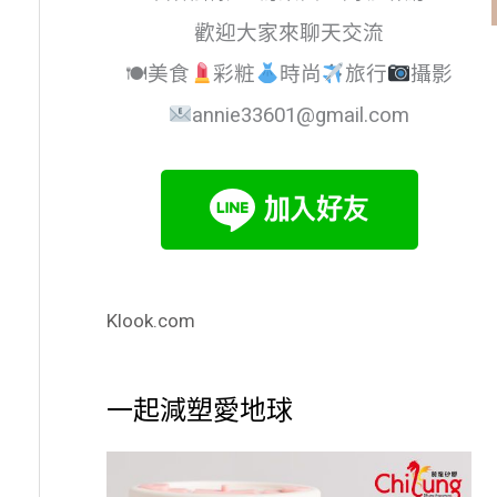
歡迎大家來聊天交流
🍽美食
彩粧
時尚
旅行
攝影
annie33601@gmail.com
Klook.com
一起減塑愛地球