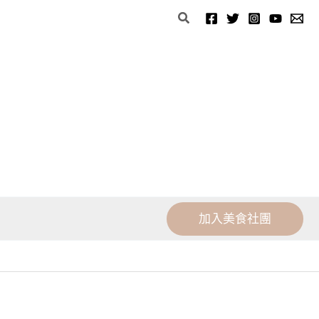
分
搜
類
尋
加入美食社團