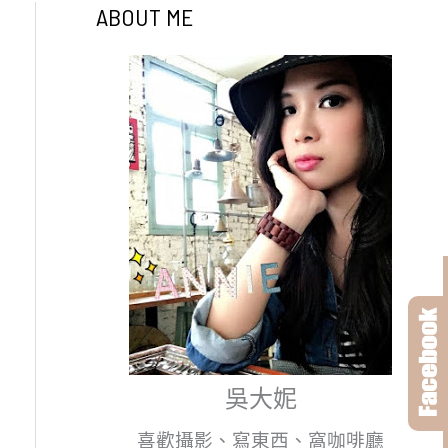
ABOUT ME
吳大妮
喜歡攝影、寫東西、窩咖啡廳