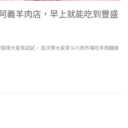
阿義羊肉店，早上就能吃到豐盛
很值得大家來試試。 這次帶大家來斗六西市場吃羊肉麵線