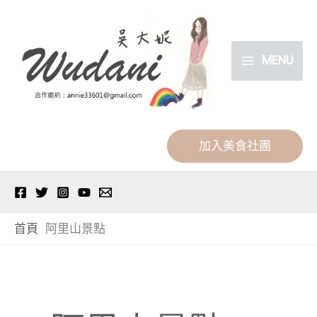
跳
分
至
類
主
MENU
要
內
容
加入美食社團
首頁
阿里山景點