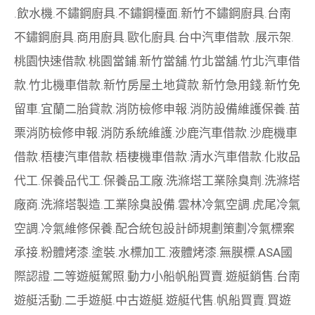
.
飲水機
.
不鏽鋼廚具
.
不鏽鋼檯面
.
新竹不鏽鋼廚具
.
台南
不鏽鋼廚具
.
商用廚具
.
歐化廚具
.
台中汽車借款
.
展示架
.
桃園快速借款
.
桃園當鋪
.
新竹當舖
.
竹北當舖
.
竹北汽車借
款
.
竹北機車借款
.
新竹房屋土地貸款
.
新竹急用錢
.
新竹免
留車
.
宜蘭二胎貸款
.
消防檢修申報
.
消防設備維護保養
.
苗
栗消防檢修申報
.
消防系統維護
.
沙鹿汽車借款
.
沙鹿機車
借款
.
梧棲汽車借款
.
梧棲機車借款
.
清水汽車借款
.
化妝品
代工
.
保養品代工
.
保養品工廠
.
洗滌塔工業除臭劑
.
洗滌塔
廠商
.
洗滌塔製造
.
工業除臭設備
.
雲林冷氣空調
.
虎尾冷氣
空調
.
冷氣維修保養
.
配合統包設計師規劃策劃
冷氣標案
承接
.
粉體烤漆
.
塗裝
.
水標加工
.
液體烤漆
.
無膜標
.
ASA國
際認證
.
二等遊艇駕照
.
動力小船
帆船買賣
.
遊艇銷售
.
台南
遊艇活動
.
二手遊艇
.
中古遊艇
.
遊艇代售
.
帆船買賣
.
買遊