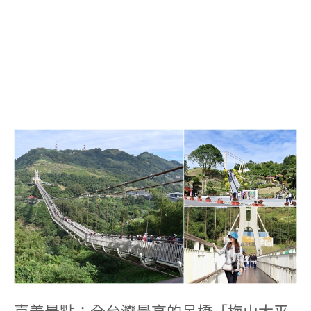
嘉
義
景
點：
全
台
灣
最
高
的
吊
橋
「梅
山
太
嘉義景點：全台灣最高的吊橋「梅山太平
平