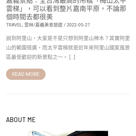
雲
雲梯」，可以看到整片嘉南平原，不論那
梯」，
個時間去都很美
可
以
TRAVEL
,
雲林/嘉義美食旅遊
/
2022-05-27
看
到
整
說到阿里山，大家是不是只想到阿里山神木？其實阿里
片
嘉
山的範圍很廣，而太平雲梯就是近年來阿里山國家風景
南
平
區最受歡迎的新景點之一。 […]
原，
不
論
READ MORE
那
個
時
間
去
都
很
美
ABOUT ME