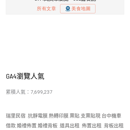
GA4瀏覽人氣
累積人氣：7,699,237
瑞里民宿
.
抗靜電膜
.
熱轉印膜
.
票貼
.
支票貼現
.
台中機車
借款
.
婚禮佈置
.
婚禮背板
.
道具出租
.
佈置出租
.
背板出租