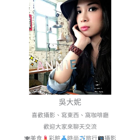
吳大妮
喜歡攝影、寫東西、窩咖啡廳
歡迎大家來聊天交流
🍽美食
彩粧
時尚
旅行
攝影