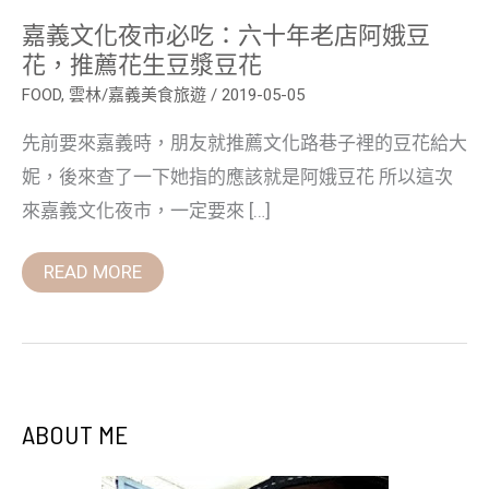
花，
嘉義文化夜市必吃：六十年老店阿娥豆
推
薦
花，推薦花生豆漿豆花
花
生
FOOD
,
雲林/嘉義美食旅遊
/
2019-05-05
豆
漿
先前要來嘉義時，朋友就推薦文化路巷子裡的豆花給大
豆
花
妮，後來查了一下她指的應該就是阿娥豆花 所以這次
來嘉義文化夜市，一定要來 […]
READ MORE
ABOUT ME