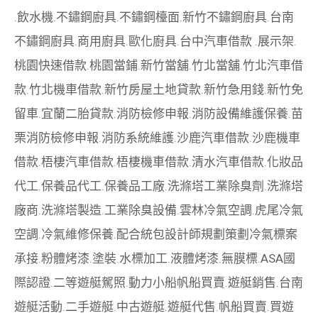
.
飲水機
.
不鏽鋼廚具
.
不鏽鋼檯面
.
新竹不鏽鋼廚具
.
台南
不鏽鋼廚具
.
商用廚具
.
歐化廚具
.
台中汽車借款
.
展示架
.
桃園快速借款
.
桃園當鋪
.
新竹當舖
.
竹北當舖
.
竹北汽車借
款
.
竹北機車借款
.
新竹房屋土地貸款
.
新竹急用錢
.
新竹免
留車
.
宜蘭二胎貸款
.
消防檢修申報
.
消防設備維護保養
.
苗
栗消防檢修申報
.
消防系統維護
.
沙鹿汽車借款
.
沙鹿機車
借款
.
梧棲汽車借款
.
梧棲機車借款
.
清水汽車借款
.
化妝品
代工
.
保養品代工
.
保養品工廠
.
洗滌塔工業除臭劑
.
洗滌塔
廠商
.
洗滌塔製造
.
工業除臭設備
.
雲林冷氣空調
.
虎尾冷氣
空調
.
冷氣維修保養
.
配合統包設計師規劃策劃
冷氣標案
承接
.
粉體烤漆
.
塗裝
.
水標加工
.
液體烤漆
.
無膜標
.
ASA國
際認證
.
二等遊艇駕照
.
動力小船
帆船買賣
.
遊艇銷售
.
台南
遊艇活動
.
二手遊艇
.
中古遊艇
.
遊艇代售
.
帆船買賣
.
買遊