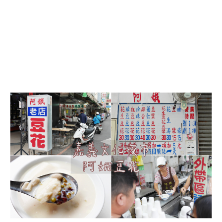
嘉
義
文
化
夜
市
必
吃：
六
十
年
老
店
阿
娥
豆