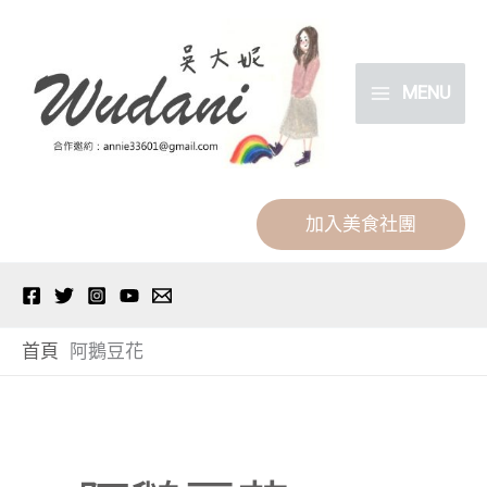
跳
分
至
類
主
MENU
要
內
容
加入美食社團
首頁
阿鵝豆花