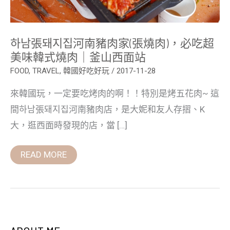
超
美
味
韓
하남張돼지집河南豬肉家(張燒肉)，必吃超
式
燒
美味韓式燒肉｜釜山西面站
肉
｜
FOOD
,
TRAVEL
,
韓國好吃好玩
/
2017-11-28
釜
山
來韓國玩，一定要吃烤肉的啊！！特別是烤五花肉~ 這
西
面
間하남張돼지집河南豬肉店，是大妮和友人存摺、K
站
大，逛西面時發現的店，當 […]
READ MORE