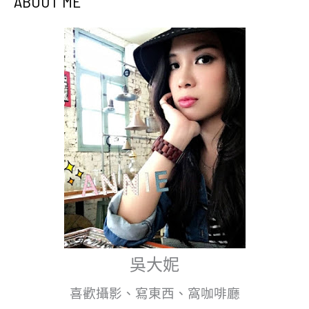
ABOUT ME
吳大妮
喜歡攝影、寫東西、窩咖啡廳