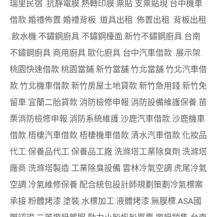
瑞里民宿
.
抗靜電膜
.
熱轉印膜
.
票貼
.
支票貼現
.
台中機車
借款
.
婚禮佈置
.
婚禮背板
.
道具出租
.
佈置出租
.
背板出租
.
飲水機
.
不鏽鋼廚具
.
不鏽鋼檯面
.
新竹不鏽鋼廚具
.
台南
不鏽鋼廚具
.
商用廚具
.
歐化廚具
.
台中汽車借款
.
展示架
.
桃園快速借款
.
桃園當鋪
.
新竹當舖
.
竹北當舖
.
竹北汽車借
款
.
竹北機車借款
.
新竹房屋土地貸款
.
新竹急用錢
.
新竹免
留車
.
宜蘭二胎貸款
.
消防檢修申報
.
消防設備維護保養
.
苗
栗消防檢修申報
.
消防系統維護
.
沙鹿汽車借款
.
沙鹿機車
借款
.
梧棲汽車借款
.
梧棲機車借款
.
清水汽車借款
.
化妝品
代工
.
保養品代工
.
保養品工廠
.
洗滌塔工業除臭劑
.
洗滌塔
廠商
.
洗滌塔製造
.
工業除臭設備
.
雲林冷氣空調
.
虎尾冷氣
空調
.
冷氣維修保養
.
配合統包設計師規劃策劃
冷氣標案
承接
.
粉體烤漆
.
塗裝
.
水標加工
.
液體烤漆
.
無膜標
.
ASA國