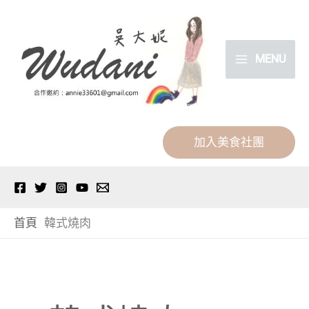
跳
分
至
類
主
MENU
要
內
容
加入美食社團
首頁
韓式燒肉