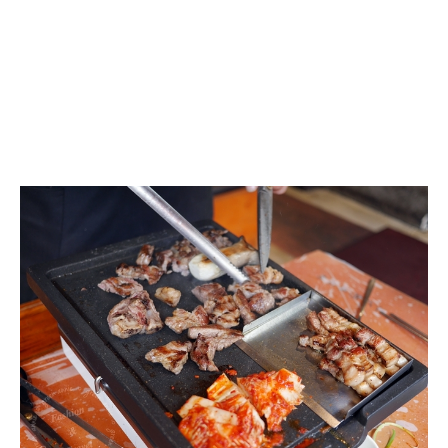
하
남
張
돼
지
집
河
南
豬
肉
家
(張
燒
肉)，
必
吃