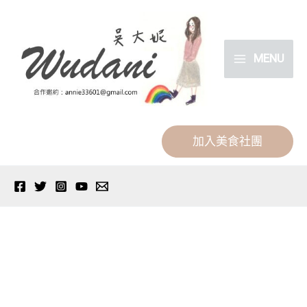
跳
分
至
類
主
MENU
要
內
容
加入美食社團