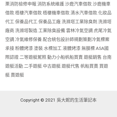
栗消防檢修申報
.
消防系統維護
.
沙鹿汽車借款
.
沙鹿機車
借款
.
梧棲汽車借款
.
梧棲機車借款
.
清水汽車借款
.
化妝品
代工
.
保養品代工
.
保養品工廠
.
洗滌塔工業除臭劑
.
洗滌塔
廠商
.
洗滌塔製造
.
工業除臭設備
.
雲林冷氣空調
.
虎尾冷氣
空調
.
冷氣維修保養
.
配合統包設計師規劃策劃
冷氣標案
承接
.
粉體烤漆
.
塗裝
.
水標加工
.
液體烤漆
.
無膜標
.
ASA國
際認證
.
二等遊艇駕照
.
動力小船
帆船買賣
.
遊艇銷售
.
台南
遊艇活動
.
二手遊艇
.
中古遊艇
.
遊艇代售
.
帆船買賣
.
買遊
艇
.
賣遊艇
Copyright © 2021
吳大妮的生活筆記本