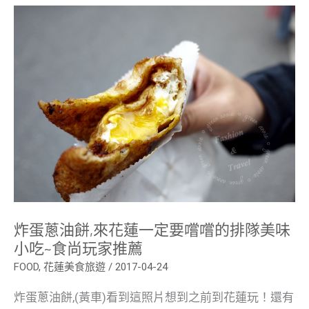
炸
蛋
蔥
油
餅,
來
花
蓮
一
定
要
嚐
嚐
的
排
隊
美
味
小
炸蛋蔥油餅,來花蓮一定要嚐嚐的排隊美味
吃
~
小吃~食尚玩家推薦
食
FOOD
,
花蓮美食旅遊
/
2017-04-24
尚
玩
家
炸蛋蔥油餅,(黃車)看到這照片想到之前到花蓮玩！還有
推