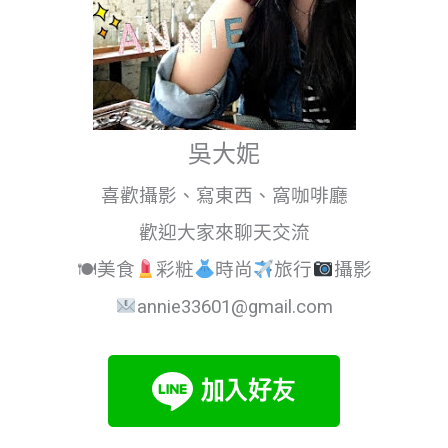
吳大妮
喜歡攝影、寫東西、窩咖啡廳
歡迎大家來聊天交流
🍽美食
彩粧
時尚
旅行
攝影
annie33601@gmail.com