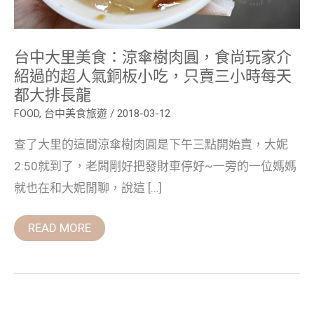
紹
過
的
超
台中大里美食：涼傘樹肉圓，食尚玩家介
人
氣
紹過的超人氣銅板小吃，只賣三小時每天
銅
都大排長龍
板
小
FOOD
,
台中美食旅遊
/
2018-03-12
吃，
只
賣
查了大里的這間涼傘樹肉圓是下午三點開始賣，大妮
三
小
2:50就到了，老闆剛好把發財車停好~一旁的一位媽媽
時
就也在和大妮閒聊，說這 […]
每
天
都
大
READ MORE
排
長
龍