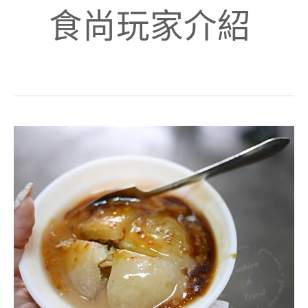
食尚玩家介紹
台
中
大
里
美
食：
涼
傘
樹
肉
圓，
食
尚
玩
家
介