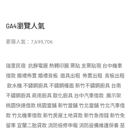
GA4瀏覽人氣
累積人氣：7,699,706
瑞里民宿
.
抗靜電膜
.
熱轉印膜
.
票貼
.
支票貼現
.
台中機車
借款
.
婚禮佈置
.
婚禮背板
.
道具出租
.
佈置出租
.
背板出租
.
飲水機
.
不鏽鋼廚具
.
不鏽鋼檯面
.
新竹不鏽鋼廚具
.
台南
不鏽鋼廚具
.
商用廚具
.
歐化廚具
.
台中汽車借款
.
展示架
.
桃園快速借款
.
桃園當鋪
.
新竹當舖
.
竹北當舖
.
竹北汽車借
款
.
竹北機車借款
.
新竹房屋土地貸款
.
新竹急用錢
.
新竹免
留車
.
宜蘭二胎貸款
.
消防檢修申報
.
消防設備維護保養
.
苗