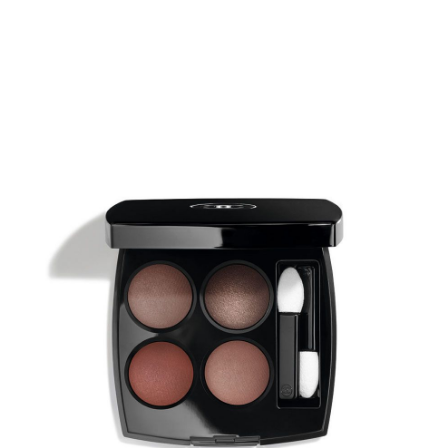
香
奈
兒
2019
夏
季
新
彩
粧：
大
推
眼
影
#328
夢
想