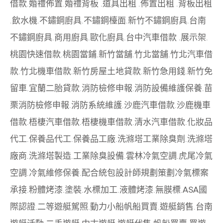
借款
.
婚禮佈置
.
婚禮背板
.
道具出租
.
佈置出租
.
背板出租
.
飲水機
.
不鏽鋼廚具
.
不鏽鋼檯面
.
新竹不鏽鋼廚具
.
台南
不鏽鋼廚具
.
商用廚具
.
歐化廚具
.
台中汽車借款
.
展示架
.
桃園快速借款
.
桃園當鋪
.
新竹當舖
.
竹北當舖
.
竹北汽車借
款
.
竹北機車借款
.
新竹房屋土地貸款
.
新竹急用錢
.
新竹免
留車
.
宜蘭二胎貸款
.
消防檢修申報
.
消防設備維護保養
.
苗
栗消防檢修申報
.
消防系統維護
.
沙鹿汽車借款
.
沙鹿機車
借款
.
梧棲汽車借款
.
梧棲機車借款
.
清水汽車借款
.
化妝品
代工
.
保養品代工
.
保養品工廠
.
洗滌塔工業除臭劑
.
洗滌塔
廠商
.
洗滌塔製造
.
工業除臭設備
.
雲林冷氣空調
.
虎尾冷氣
空調
.
冷氣維修保養
.
配合統包設計師規劃策劃
冷氣標案
承接
.
粉體烤漆
.
塗裝
.
水標加工
.
液體烤漆
.
無膜標
.
ASA國
際認證
.
二等遊艇駕照
.
動力小船
帆船買賣
.
遊艇銷售
.
台南