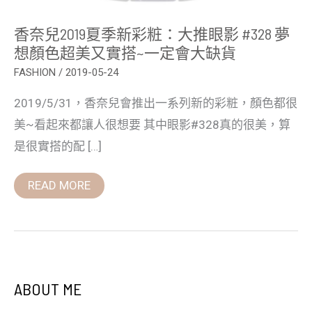
顏
色
香奈兒2019夏季新彩粧：大推眼影 #328 夢
超
美
想顏色超美又實搭~一定會大缺貨
又
實
FASHION
/
2019-05-24
搭
~
2019/5/31，香奈兒會推出一系列新的彩粧，顏色都很
一
定
美~看起來都讓人很想要 其中眼影#328真的很美，算
會
大
是很實搭的配 […]
缺
貨
READ MORE
ABOUT ME