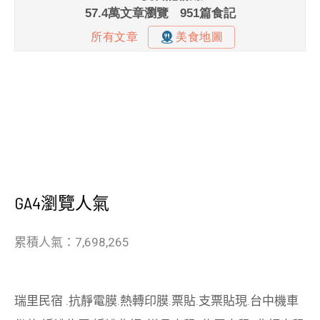
GA4瀏覽人氣
累積人氣：7,698,265
瑞里民宿
.
抗靜電膜
.
熱轉印膜
.
票貼
.
支票貼現
.
台中機車