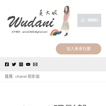
跳
分
至
類
主
MENU
要
內
容
加入美食社團
首頁
chanel 眼影盤