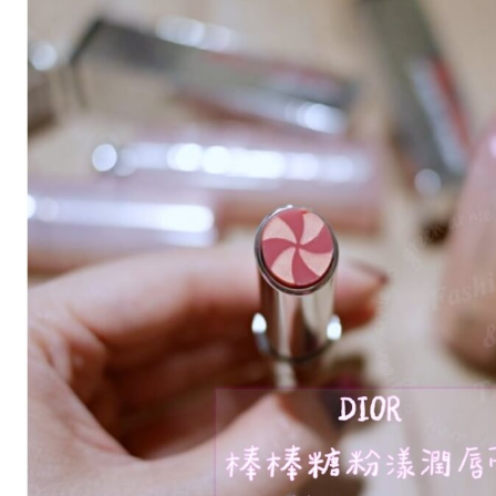
棒
棒
糖
粉
漾
潤
唇
膏，
色
號
212
氣
質
新
色
「玫
瑰
木」。
「癮
誘
豐
漾
俏
唇
蜜」
也