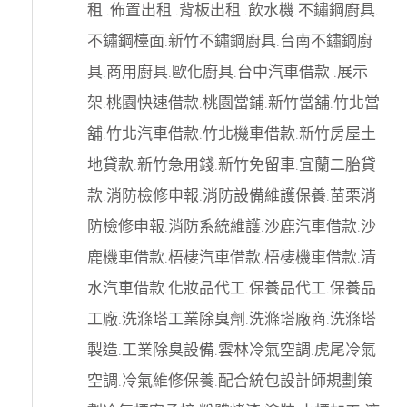
租
.
佈置出租
.
背板出租
.
飲水機
.
不鏽鋼廚具
.
不鏽鋼檯面
.
新竹不鏽鋼廚具
.
台南不鏽鋼廚
具
.
商用廚具
.
歐化廚具
.
台中汽車借款
.
展示
架
.
桃園快速借款
.
桃園當鋪
.
新竹當舖
.
竹北當
舖
.
竹北汽車借款
.
竹北機車借款
.
新竹房屋土
地貸款
.
新竹急用錢
.
新竹免留車
.
宜蘭二胎貸
款
.
消防檢修申報
.
消防設備維護保養
.
苗栗消
防檢修申報
.
消防系統維護
.
沙鹿汽車借款
.
沙
鹿機車借款
.
梧棲汽車借款
.
梧棲機車借款
.
清
水汽車借款
.
化妝品代工
.
保養品代工
.
保養品
工廠
.
洗滌塔工業除臭劑
.
洗滌塔廠商
.
洗滌塔
製造
.
工業除臭設備
.
雲林冷氣空調
.
虎尾冷氣
空調
.
冷氣維修保養
.
配合統包設計師規劃策