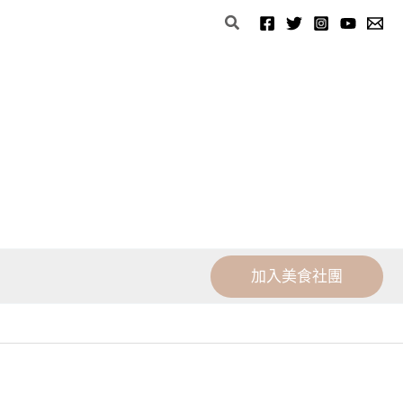
分
搜
類
尋
加入美食社團