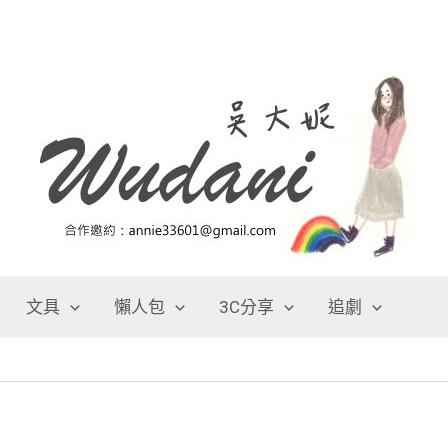
文具
懶人包
3C分享
追劇