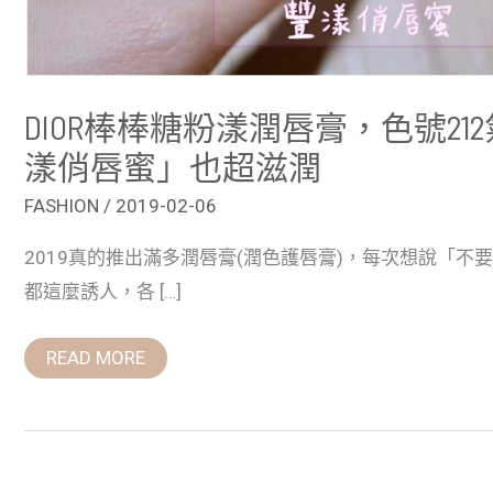
超
滋
潤
DIOR棒棒糖粉漾潤唇膏，色號2
漾俏唇蜜」也超滋潤
FASHION
/
2019-02-06
2019真的推出滿多潤唇膏(潤色護唇膏)，每次想說「
都這麼誘人，各 […]
READ MORE