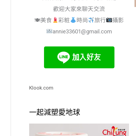
歡迎大家來聊天交流
🍽美食
彩粧
時尚
旅行
攝影
annie33601@gmail.com
Klook.com
一起減塑愛地球