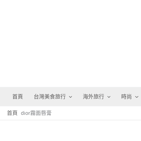
跳
至
主
要
內
容
首頁
台灣美食旅行
海外旅行
時尚
首頁
dior霧面唇膏