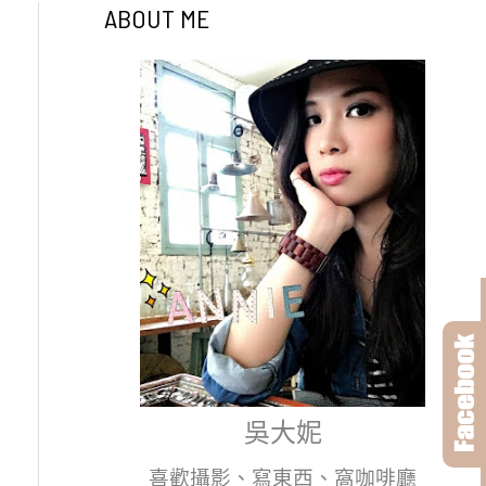
ABOUT ME
吳大妮
喜歡攝影、寫東西、窩咖啡廳