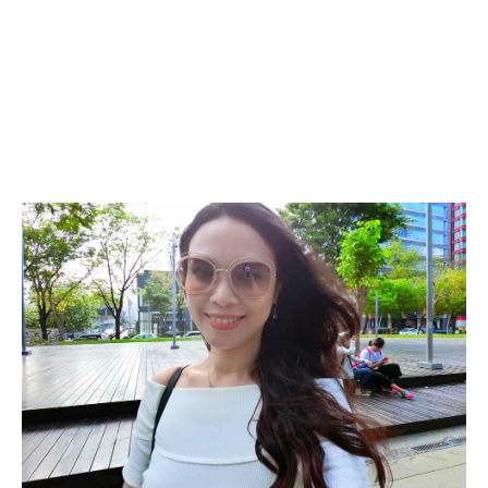
CASIO
FR100L,~
防
水
美
顏
又
美
腿
相
機
~
情
人
節
送