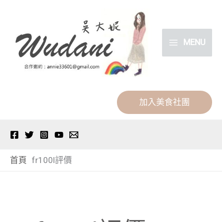
跳
分
至
類
主
MENU
要
內
容
加入美食社團
首頁
fr100l評價