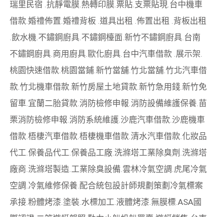
瑞里民宿
.
抗靜電膜
.
熱轉印膜
.
票貼
.
支票貼現
.
台中機車
借款
.
婚禮佈置
.
婚禮背板
.
道具出租
.
佈置出租
.
背板出租
.
飲水機
.
不鏽鋼廚具
.
不鏽鋼檯面
.
新竹不鏽鋼廚具
.
台南
不鏽鋼廚具
.
商用廚具
.
歐化廚具
.
台中汽車借款
.
展示架
.
桃園快速借款
.
桃園當鋪
.
新竹當舖
.
竹北當舖
.
竹北汽車借
款
.
竹北機車借款
.
新竹房屋土地貸款
.
新竹急用錢
.
新竹免
留車
.
宜蘭二胎貸款
.
消防檢修申報
.
消防設備維護保養
.
苗
栗消防檢修申報
.
消防系統維護
.
沙鹿汽車借款
.
沙鹿機車
借款
.
梧棲汽車借款
.
梧棲機車借款
.
清水汽車借款
.
化妝品
代工
.
保養品代工
.
保養品工廠
.
洗滌塔工業除臭劑
.
洗滌塔
廠商
.
洗滌塔製造
.
工業除臭設備
.
雲林冷氣空調
.
虎尾冷氣
空調
.
冷氣維修保養
.
配合統包設計師規劃策劃
冷氣標案
承接
.
粉體烤漆
.
塗裝
.
水標加工
.
液體烤漆
.
無膜標
.
ASA國