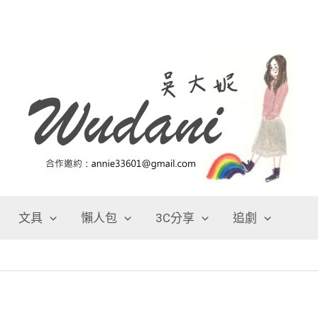
文具
懶人包
3C分享
追劇