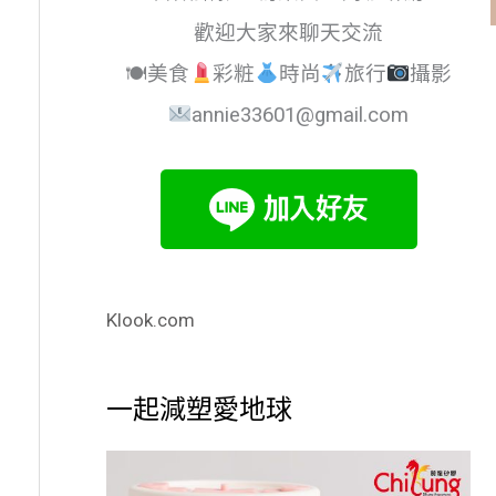
歡迎大家來聊天交流
🍽美食
彩粧
時尚
旅行
攝影
annie33601@gmail.com
Klook.com
一起減塑愛地球