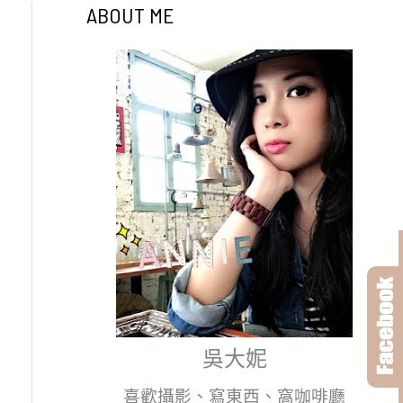
ABOUT ME
吳大妮
喜歡攝影、寫東西、窩咖啡廳