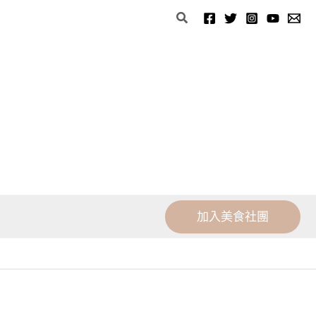
分
搜
類
尋
加入美食社團