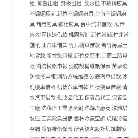
租
.
佈置出租
.
背板出租
.
飲水機
.
不鏽鋼廚具
.
不鏽鋼檯面
.
新竹不鏽鋼廚具
.
台南不鏽鋼廚
具
.
商用廚具
.
歐化廚具
.
台中汽車借款
.
展示
架
.
桃園快速借款
.
桃園當鋪
.
新竹當舖
.
竹北當
舖
.
竹北汽車借款
.
竹北機車借款
.
新竹房屋土
地貸款
.
新竹急用錢
.
新竹免留車
.
宜蘭二胎貸
款
.
消防檢修申報
.
消防設備維護保養
.
苗栗消
防檢修申報
.
消防系統維護
.
沙鹿汽車借款
.
沙
鹿機車借款
.
梧棲汽車借款
.
梧棲機車借款
.
清
水汽車借款
.
化妝品代工
.
保養品代工
.
保養品
工廠
.
洗滌塔工業除臭劑
.
洗滌塔廠商
.
洗滌塔
製造
.
工業除臭設備
.
雲林冷氣空調
.
虎尾冷氣
空調
.
冷氣維修保養
.
配合統包設計師規劃策