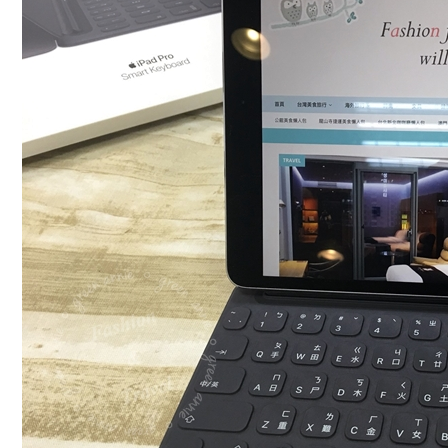
Pro
10.5
Smart
Keyboard
簡
單
開
箱，
整
體
質
感、
手
感
都
很
好