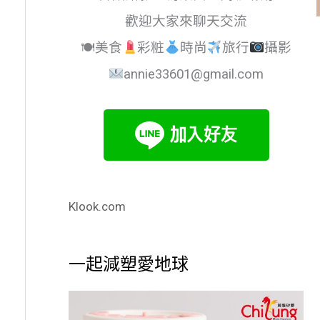
歡迎大家來聊天交流
🍽美食
彩粧
時尚
旅行
攝影
annie33601@gmail.com
Klook.com
一起減塑愛地球