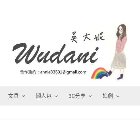
文具
懶人包
3C分享
追劇