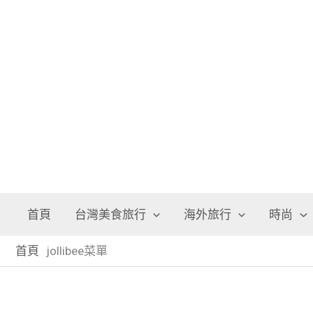
跳
至
主
要
內
容
首頁
台灣美食旅行
海外旅行
時尚
首頁
jollibee菜單