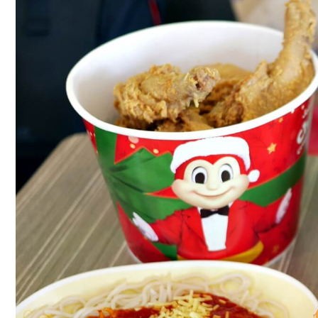
律
賓
旅
遊,
必
吃
Jollibee
超
美
味
炸
雞
和
起
士
薯
條