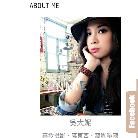
ABOUT ME
吳大妮
喜歡攝影、寫東西、窩咖啡廳