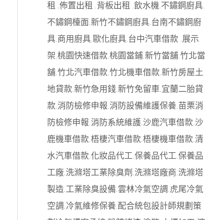
租
.
佈置出租
.
背板出租
.
飲水機
.
不鏽鋼廚具
.
不鏽鋼檯面
.
新竹不鏽鋼廚具
.
台南不鏽鋼廚
具
.
商用廚具
.
歐化廚具
.
台中汽車借款
.
展示
架
.
桃園快速借款
.
桃園當鋪
.
新竹當舖
.
竹北當
舖
.
竹北汽車借款
.
竹北機車借款
.
新竹房屋土
地貸款
.
新竹急用錢
.
新竹免留車
.
宜蘭二胎貸
款
.
消防檢修申報
.
消防設備維護保養
.
苗栗消
防檢修申報
.
消防系統維護
.
沙鹿汽車借款
.
沙
鹿機車借款
.
梧棲汽車借款
.
梧棲機車借款
.
清
水汽車借款
.
化妝品代工
.
保養品代工
.
保養品
工廠
.
洗滌塔工業除臭劑
.
洗滌塔廠商
.
洗滌塔
製造
.
工業除臭設備
.
雲林冷氣空調
.
虎尾冷氣
空調
.
冷氣維修保養
.
配合統包設計師規劃策