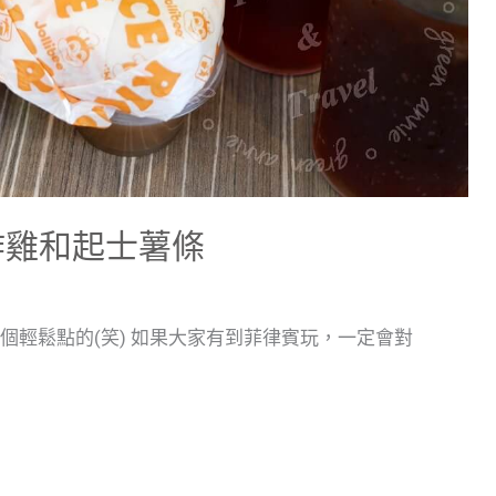
味炸雞和起士薯條
個輕鬆點的(笑) 如果大家有到菲律賓玩，一定會對