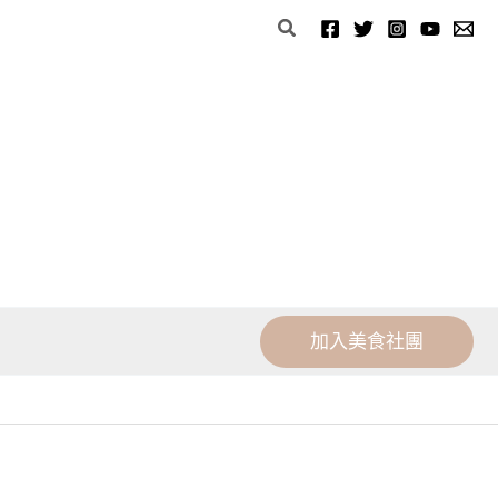
分
搜
類
尋
加入美食社團