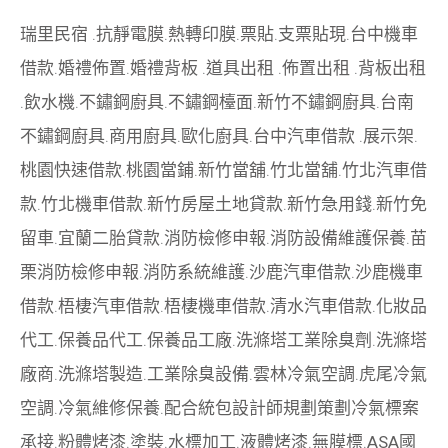
瑞里民宿
.
抗靜電膜
.
熱轉印膜
.
票貼
.
支票貼現
.
台中機車
借款
.
婚禮佈置
.
婚禮背板
.
道具出租
.
佈置出租
.
背板出租
.
飲水機
.
不鏽鋼廚具
.
不鏽鋼檯面
.
新竹不鏽鋼廚具
.
台南
不鏽鋼廚具
.
商用廚具
.
歐化廚具
.
台中汽車借款
.
展示架
.
桃園快速借款
.
桃園當鋪
.
新竹當舖
.
竹北當舖
.
竹北汽車借
款
.
竹北機車借款
.
新竹房屋土地貸款
.
新竹急用錢
.
新竹免
留車
.
宜蘭二胎貸款
.
消防檢修申報
.
消防設備維護保養
.
苗
栗消防檢修申報
.
消防系統維護
.
沙鹿汽車借款
.
沙鹿機車
借款
.
梧棲汽車借款
.
梧棲機車借款
.
清水汽車借款
.
化妝品
代工
.
保養品代工
.
保養品工廠
.
洗滌塔工業除臭劑
.
洗滌塔
廠商
.
洗滌塔製造
.
工業除臭設備
.
雲林冷氣空調
.
虎尾冷氣
空調
.
冷氣維修保養
.
配合統包設計師規劃策劃
冷氣標案
承接
.
粉體烤漆
.
塗裝
.
水標加工
.
液體烤漆
.
無膜標
.
ASA國