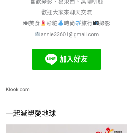
喜歡攝影、寫東西、窩咖啡廳
歡迎大家來聊天交流
🍽美食
彩粧
時尚
旅行
攝影
annie33601@gmail.com
Klook.com
一起減塑愛地球