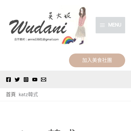
跳
分
至
類
主
MENU
要
內
容
加入美食社團
首頁
katz韓式