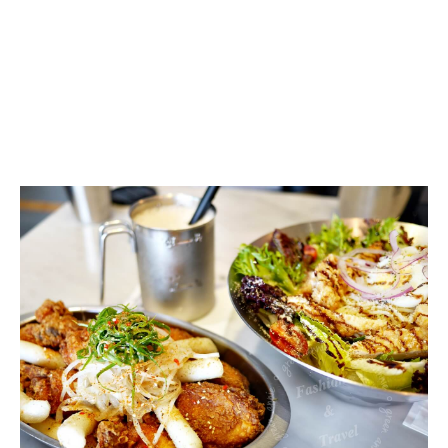
KATZ
Fuison
Restaurant
卡
司
複
合
式
餐
廳,
韓
式
炸
雞、
美
韓