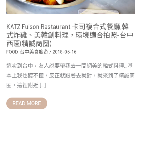
創
料
理，
環
KATZ Fuison Restaurant 卡司複合式餐廳,韓
境
適
式炸雞、美韓創料理，環境適合拍照-台中
合
西區(精誠商圈)
拍
照-
FOOD
,
台中美食旅遊
/
2018-05-16
台
中
西
這次到台中，友人說要帶我去一間網美的韓式料理…基
區
(精
本上我也聽不懂，反正就跟著去就對，就來到了精誠商
誠
圈，這裡附近 […]
商
圈)
READ MORE