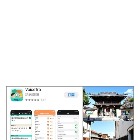
翻
譯
APP
推
薦：
到
日
本
玩
一