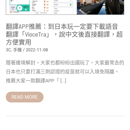
定
要
下
載
語
翻譯APP推薦：到日本玩一定要下載語音
音
翻
翻譯「VioceTra」，說中文後直接翻譯，超
譯
方便實用
「VioceTra」，
說
3C
,
手機
/
2022-11-08
中
文
後
隨著邊境解封，大家也都紛紛出國玩了，大家最常去的
直
接
日本也只要打滿三劑認證的疫苗就可以入境免隔離。
翻
譯，
推薦大家一款翻譯APP「 […]
超
方
便
READ MORE
實
用