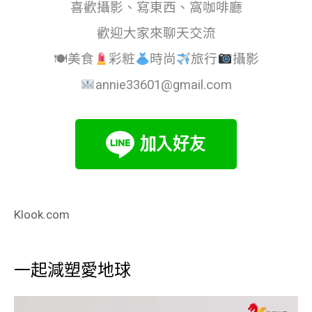
喜歡攝影、寫東西、窩咖啡廳
歡迎大家來聊天交流
🍽美食
彩粧
時尚
旅行
攝影
annie33601@gmail.com
Klook.com
一起減塑愛地球