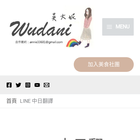
跳
分
至
類
主
MENU
要
內
容
加入美食社團
首頁
LINE 中日翻譯