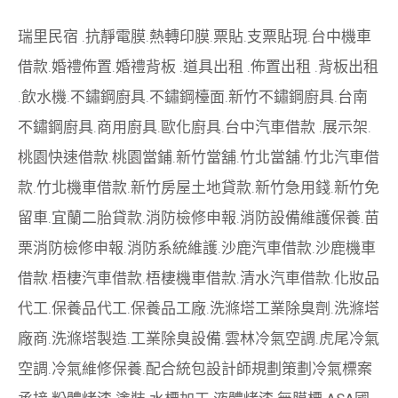
瑞里民宿
.
抗靜電膜
.
熱轉印膜
.
票貼
.
支票貼現
.
台中機車
借款
.
婚禮佈置
.
婚禮背板
.
道具出租
.
佈置出租
.
背板出租
.
飲水機
.
不鏽鋼廚具
.
不鏽鋼檯面
.
新竹不鏽鋼廚具
.
台南
不鏽鋼廚具
.
商用廚具
.
歐化廚具
.
台中汽車借款
.
展示架
.
桃園快速借款
.
桃園當鋪
.
新竹當舖
.
竹北當舖
.
竹北汽車借
款
.
竹北機車借款
.
新竹房屋土地貸款
.
新竹急用錢
.
新竹免
留車
.
宜蘭二胎貸款
.
消防檢修申報
.
消防設備維護保養
.
苗
栗消防檢修申報
.
消防系統維護
.
沙鹿汽車借款
.
沙鹿機車
借款
.
梧棲汽車借款
.
梧棲機車借款
.
清水汽車借款
.
化妝品
代工
.
保養品代工
.
保養品工廠
.
洗滌塔工業除臭劑
.
洗滌塔
廠商
.
洗滌塔製造
.
工業除臭設備
.
雲林冷氣空調
.
虎尾冷氣
空調
.
冷氣維修保養
.
配合統包設計師規劃策劃
冷氣標案