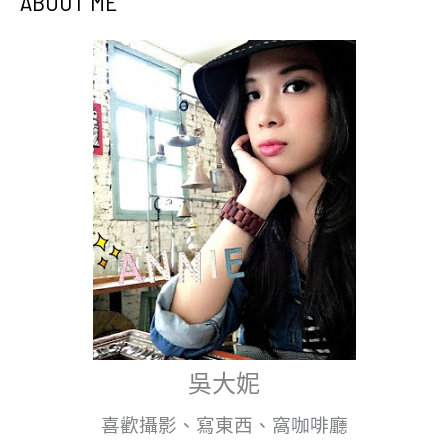
ABOUT ME
吳大妮
喜歡攝影、寫東西、窩咖啡廳