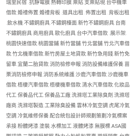
瑞里民宿
.
抗靜電膜
.
熱轉印膜
.
票貼
.
支票貼現
.
台中機車
借款
.
婚禮佈置
.
婚禮背板
.
道具出租
.
佈置出租
.
背板出租
.
飲水機
.
不鏽鋼廚具
.
不鏽鋼檯面
.
新竹不鏽鋼廚具
.
台南
不鏽鋼廚具
.
商用廚具
.
歐化廚具
.
台中汽車借款
.
展示架
.
桃園快速借款
.
桃園當鋪
.
新竹當舖
.
竹北當舖
.
竹北汽車借
款
.
竹北機車借款
.
新竹房屋土地貸款
.
新竹急用錢
.
新竹免
留車
.
宜蘭二胎貸款
.
消防檢修申報
.
消防設備維護保養
.
苗
栗消防檢修申報
.
消防系統維護
.
沙鹿汽車借款
.
沙鹿機車
借款
.
梧棲汽車借款
.
梧棲機車借款
.
清水汽車借款
.
化妝品
代工
.
保養品代工
.
保養品工廠
.
洗滌塔工業除臭劑
.
洗滌塔
廠商
.
洗滌塔製造
.
工業除臭設備
.
雲林冷氣空調
.
虎尾冷氣
空調
.
冷氣維修保養
.
配合統包設計師規劃策劃
冷氣標案
承接
.
粉體烤漆
.
塗裝
.
水標加工
.
液體烤漆
.
無膜標
.
ASA國