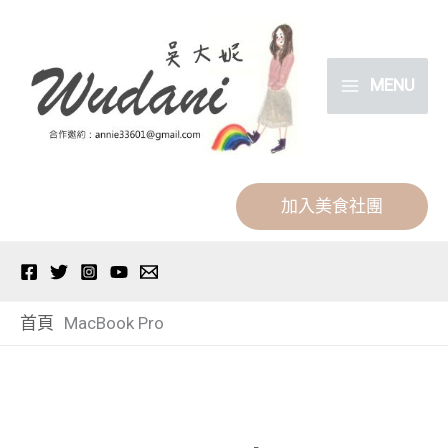
跳
分
至
類
主
MENU
要
內
容
加入美食社團
首頁
MacBook Pro