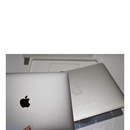
特
規
版
MacBook
Pro
太
空
灰
13
吋
有
Touch
Bar
和
Touch
ID