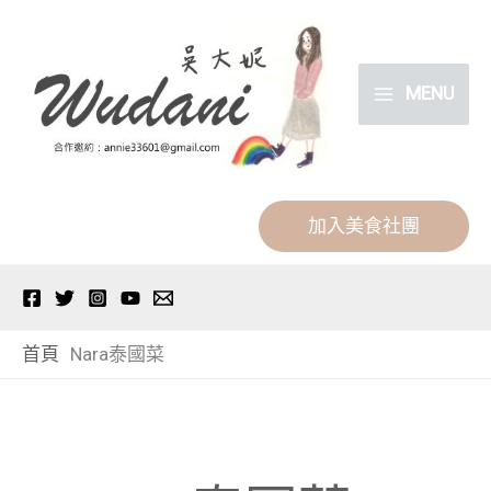
跳
分
至
類
主
MENU
要
內
容
加入美食社團
首頁
Nara泰國菜