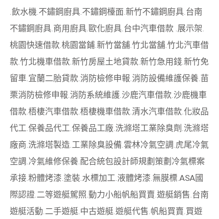
.
飲水機
.
不鏽鋼廚具
.
不鏽鋼檯面
.
新竹不鏽鋼廚具
.
台南
不鏽鋼廚具
.
商用廚具
.
歐化廚具
.
台中汽車借款
.
展示架
.
桃園快速借款
.
桃園當鋪
.
新竹當舖
.
竹北當舖
.
竹北汽車借
款
.
竹北機車借款
.
新竹房屋土地貸款
.
新竹急用錢
.
新竹免
留車
.
宜蘭二胎貸款
.
消防檢修申報
.
消防設備維護保養
.
苗
栗消防檢修申報
.
消防系統維護
.
沙鹿汽車借款
.
沙鹿機車
借款
.
梧棲汽車借款
.
梧棲機車借款
.
清水汽車借款
.
化妝品
代工
.
保養品代工
.
保養品工廠
.
洗滌塔工業除臭劑
.
洗滌塔
廠商
.
洗滌塔製造
.
工業除臭設備
.
雲林冷氣空調
.
虎尾冷氣
空調
.
冷氣維修保養
.
配合統包設計師規劃策劃
冷氣標案
承接
.
粉體烤漆
.
塗裝
.
水標加工
.
液體烤漆
.
無膜標
.
ASA國
際認證
.
二等遊艇駕照
.
動力小船
帆船買賣
.
遊艇銷售
.
台南
遊艇活動
.
二手遊艇
.
中古遊艇
.
遊艇代售
.
帆船買賣
.
買遊