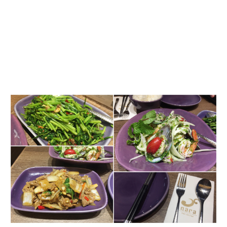
泰
國
菜
推
薦,NARA
Thai
Cuisine
讓
人
一
吃
就
愛
上，
喜
歡