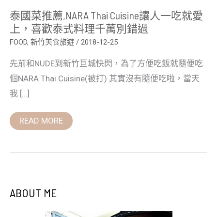
泰
泰國菜推薦,NARA Thai Cuisine讓人一吃就愛
式
料
上，喜歡泰式料理千萬別錯過
理
千
FOOD
,
新竹美食旅遊
/
2018-12-25
萬
別
先前和NUDE到新竹巨城快閃，為了方便吃飯就隨便吃
錯
過
個NARA Thai Cuisine(被打) 其實沒有隨便吃啦，當天
我 […]
READ MORE
ABOUT ME