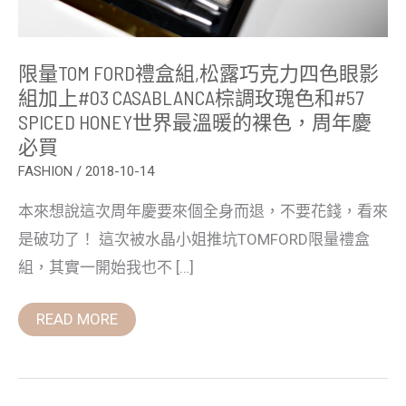
組
加
上
#03
限量TOM FORD禮盒組,松露巧克力四色眼影
CASABLANCA
棕
組加上#03 CASABLANCA棕調玫瑰色和#57
調
SPICED HONEY世界最溫暖的裸色，周年慶
玫
瑰
必買
色
和
FASHION
/
2018-10-14
#57
SPICED
本來想說這次周年慶要來個全身而退，不要花錢，看來
HONEY
世
是破功了！ 這次被水晶小姐推坑TOMFORD限量禮盒
界
最
組，其實一開始我也不 […]
溫
暖
的
READ MORE
裸
色，
周
年
慶
必