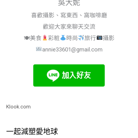
吳大妮
喜歡攝影、寫東西、窩咖啡廳
歡迎大家來聊天交流
🍽美食
彩粧
時尚
旅行
攝影
annie33601@gmail.com
Klook.com
一起減塑愛地球