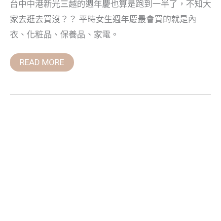
台中中港新光三越的週年慶也算是跑到一半了，不知大
都
有
家去逛去買沒？？ 平時女生週年慶最會買的就是內
好
折
衣、化粧品、保養品、家電。
扣
READ MORE