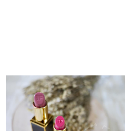
TOM
FORD
唇
膏
#04
INDIAN
ROSE
&
#25
GIACOMO