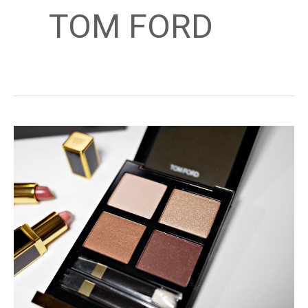
TOM FORD
限
量
TOM
FORD
禮
盒
組,
松
露
巧
克
力
四
色
眼
影