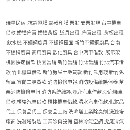
瑞里民宿
.
抗靜電膜
.
熱轉印膜
.
票貼
.
支票貼現
.
台中機車
借款
.
婚禮佈置
.
婚禮背板
.
道具出租
.
佈置出租
.
背板出租
.
飲水機
.
不鏽鋼廚具
.
不鏽鋼檯面
.
新竹不鏽鋼廚具
.
台南
不鏽鋼廚具
.
商用廚具
.
歐化廚具
.
台中汽車借款
.
展示架
.
桃園快速借款
.
桃園當鋪
.
新竹當舖
.
竹北當舖
.
竹北汽車借
款
.
竹北機車借款
.
新竹房屋土地貸款
.
新竹急用錢
.
新竹免
留車
.
宜蘭二胎貸款
.
消防檢修申報
.
消防設備維護保養
.
苗
栗消防檢修申報
.
消防系統維護
.
沙鹿汽車借款
.
沙鹿機車
借款
.
梧棲汽車借款
.
梧棲機車借款
.
清水汽車借款
.
化妝品
代工
.
保養品代工
.
保養品工廠
.
洗滌塔工業除臭劑
.
洗滌塔
廠商
.
洗滌塔製造
.
工業除臭設備
.
雲林冷氣空調
.
虎尾冷氣