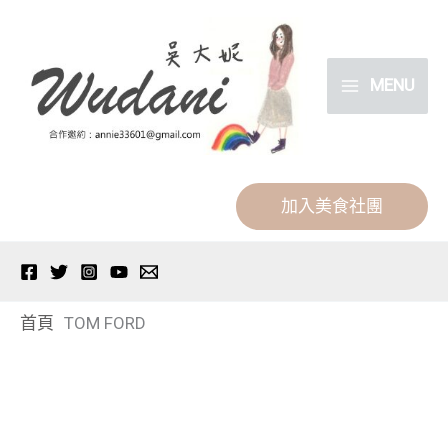
跳
分
至
類
主
MENU
要
內
容
加入美食社團
首頁
TOM FORD