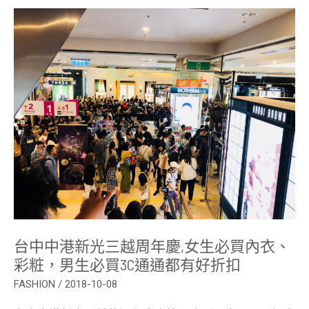
買
台
中
中
港
新
光
三
越
周
年
慶,
女
生
必
買
內
衣、
彩
粧，
男
台中中港新光三越周年慶,女生必買內衣、
生
必
彩粧，男生必買3C通通都有好折扣
買
3C
FASHION
/
2018-10-08
通
通