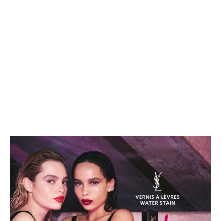
唇
膏
推
薦：
YSL
全
新
唇
彩
「奢