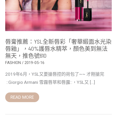
華
緞
面
水
光
染
唇
釉」，
40%
唇膏推薦：YSL全新唇彩「奢華緞面水光染
護
唇
唇釉」，40%護唇水精萃，顏色美到無法
水
無天，推色號610
精
萃，
FASHION
/
2019-05-16
顏
色
美
2019年6月，YSL又要搶唇控的荷包了~~ 才剛搶完
到
無
::Giorgio Armani 雪霧唇萃和唇露::，YSL又 […]
法
無
天，
READ MORE
推
色
號
610