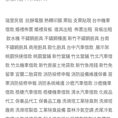
瑞里民宿
.
抗靜電膜
.
熱轉印膜
.
票貼
.
支票貼現
.
台中機車
借款
.
婚禮佈置
.
婚禮背板
.
道具出租
.
佈置出租
.
背板出租
.
飲水機
.
不鏽鋼廚具
.
不鏽鋼檯面
.
新竹不鏽鋼廚具
.
台南
不鏽鋼廚具
.
商用廚具
.
歐化廚具
.
台中汽車借款
.
展示架
.
桃園快速借款
.
桃園當鋪
.
新竹當舖
.
竹北當舖
.
竹北汽車借
款
.
竹北機車借款
.
新竹房屋土地貸款
.
新竹急用錢
.
新竹免
留車
.
宜蘭二胎貸款
.
消防檢修申報
.
消防設備維護保養
.
苗
栗消防檢修申報
.
消防系統維護
.
沙鹿汽車借款
.
沙鹿機車
借款
.
梧棲汽車借款
.
梧棲機車借款
.
清水汽車借款
.
化妝品
代工
.
保養品代工
.
保養品工廠
.
洗滌塔工業除臭劑
.
洗滌塔
廠商
.
洗滌塔製造
.
工業除臭設備
.
雲林冷氣空調
.
虎尾冷氣