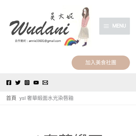
跳
分
至
類
主
MENU
要
內
容
加入美食社團
首頁
ysl 奢華緞面水光染唇釉