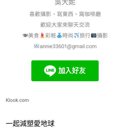
吳大妮
喜歡攝影、寫東西、窩咖啡廳
歡迎大家來聊天交流
🍽美食
彩粧
時尚
旅行
攝影
annie33601@gmail.com
Klook.com
一起減塑愛地球