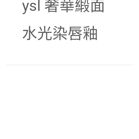
ysl 奢華緞面
水光染唇釉