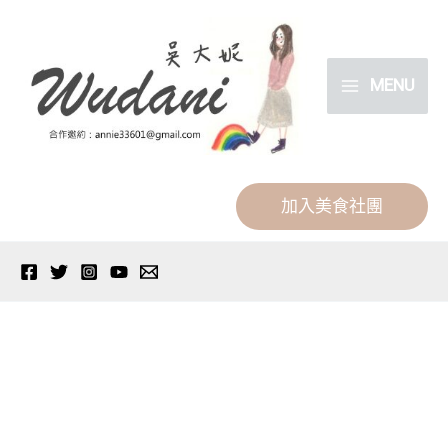
跳
分
至
類
主
MENU
要
內
容
加入美食社團