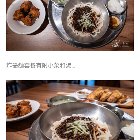
炸醬麵套餐有附小菜和湯…