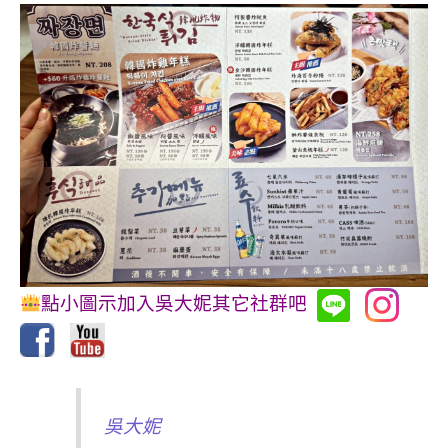
點小圖示加入吳大妮其它社群吧
吳大妮