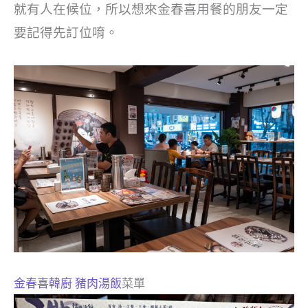
就有人在候位，所以想來金春喜用餐的朋友一定
要記得先訂位唷。
金春喜韓廚 豬肉湯飯
菜單