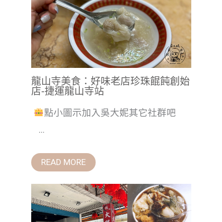
龍山寺美食：好味老店珍珠餛飩創始
店-捷運龍山寺站
點小圖示加入吳大妮其它社群吧
...
READ MORE