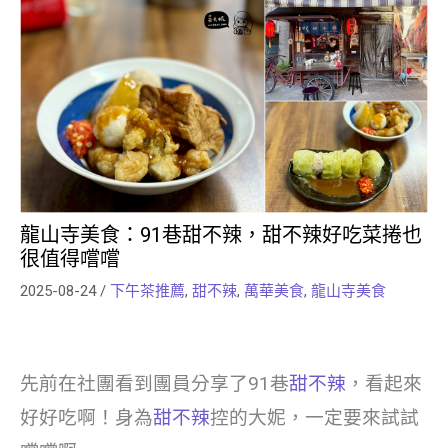
龍山寺美食：91巷甜不辣，甜不辣好吃菜捲也
很值得嚐嚐
2025-08-24
/
下午茶推薦
,
甜不辣
,
萬華美食
,
龍山寺美食
先前在社團看到團員分享了91巷
甜不辣
，看起來
好好吃啊！身為
甜不辣
控的大妮，一定要來試試