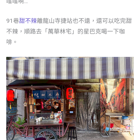
嚐嚐啊…
91巷
甜不辣
離龍山寺捷站也不遠，還可以吃完甜
不辣，順路去「萬華林宅」的星巴克喝一下咖
啡。