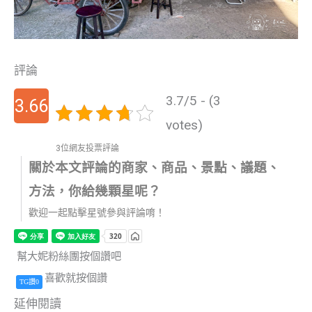
評論
3.7/5 - (3
3.66
votes)
666
3位網友投票評論
關於本文評論的商家、商品、景點、議題、
666
方法，你給幾顆星呢？
666
歡迎一起點擊星號參與評論唷！
67
幫大妮粉絲團按個讚吧
喜歡就按個讚
TG讚0
延伸閱讀