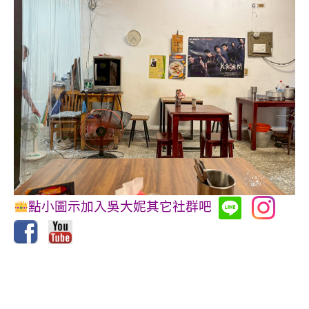
點小圖示加入吳大妮其它社群吧