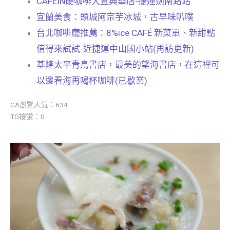
CAFEIN硬咖啡大直典華店-捷運劍南路站
宜蘭美食：頭城阿宗芋冰城，古早味叭噗
台北咖啡廳推薦：8%ice CAFÉ 新菜單、新甜點
值得來試試-近捷運中山國小站(再訪更新)
基隆太平青鳥書店，最美的望海書店，在這裡可
以邊看海再喝杯咖啡(已歇業)
GA瀏覽人氣：634
TG按讚：0