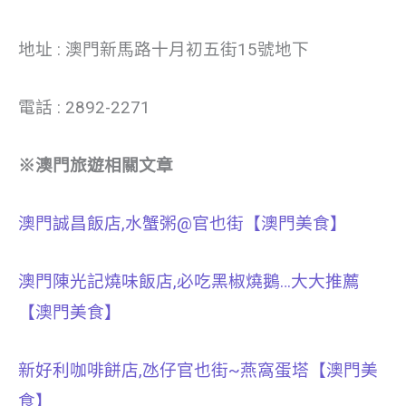
地址 : 澳門新馬路十月初五街15號地下
電話 : 2892-2271
※澳門旅遊相關文章
澳門誠昌飯店,水蟹粥@官也街【澳門美食】
澳門陳光記燒味飯店,必吃黑椒燒鵝…大大推薦
【澳門美食】
新好利咖啡餅店,氹仔官也街~燕窩蛋塔【澳門美
食】