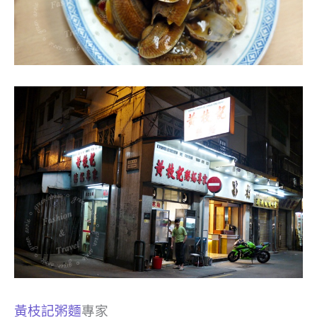
黃枝記粥麵
專家