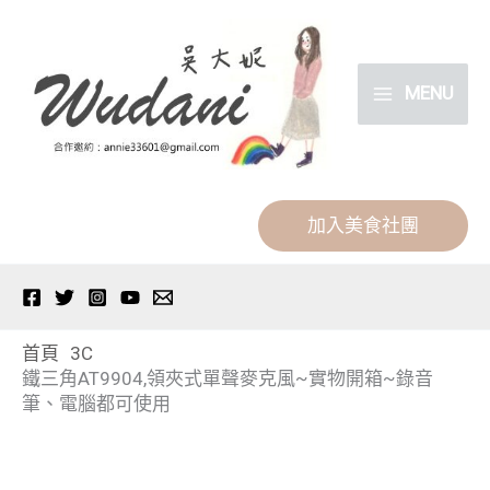
跳
分
至
類
主
MENU
要
內
容
加入美食社團
首頁
3C
鐵三角AT9904,領夾式單聲麥克風~實物開箱~錄音
筆、電腦都可使用