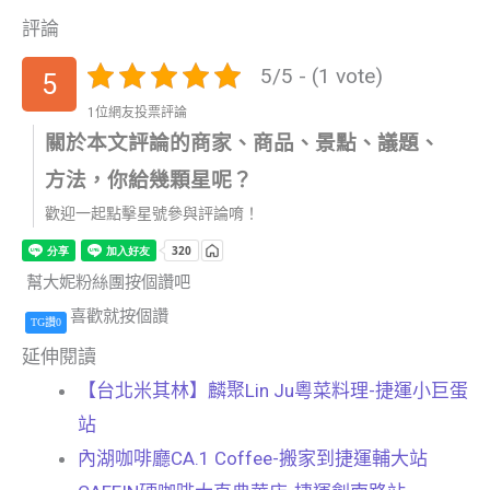
評論
5/5 - (1 vote)
5
1位網友投票評論
關於本文評論的商家、商品、景點、議題、
方法，你給幾顆星呢？
歡迎一起點擊星號參與評論唷！
幫大妮粉絲團按個讚吧
喜歡就按個讚
TG讚0
延伸閱讀
【台北米其林】麟聚Lin Ju粵菜料理-捷運小巨蛋
站
內湖咖啡廳CA.1 Coffee-搬家到捷運輔大站