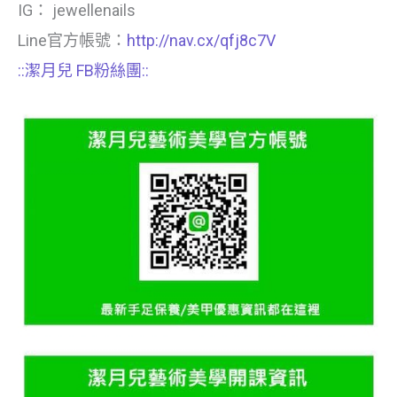
IG： jewellenails
Line官方帳號：
http://nav.cx/qfj8c7V
::潔月兒 FB粉絲團::