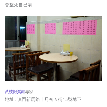
會整死自己唷
黃枝記粥麵
專家
地址 : 澳門新馬路十月初五街15號地下