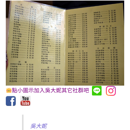
點小圖示加入吳大妮其它社群吧
吳大妮