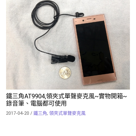
鐵三角AT9904,領夾式單聲麥克風~實物開箱~
錄音筆、電腦都可使用
2017-04-20
/
鐵三角
,
領夾式單聲麥克風