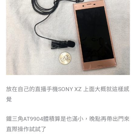
放在自己的直播手機SONY XZ 上面大概就這樣感
覺
鐵三角AT9904體積算是也滿小，晚點再帶出門來
直際操作試試了