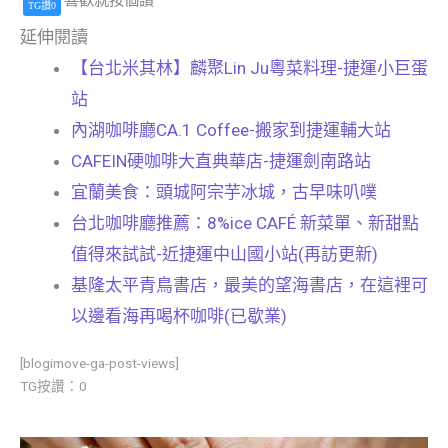
TG讚0
延伸閱讀
【台北米其林】麟聚Lin Ju粵菜料理-捷運小巨蛋
站
內湖咖啡廳CA.1 Coffee-搬家到捷運輔大站
CAFEIN硬咖啡大直典華店-捷運劍南路站
宜蘭美食：頭城阿宗芋冰城，古早味叭噗
台北咖啡廳推薦：8%ice CAFÉ 新菜單、新甜點
值得來試試-近捷運中山國小站(再訪更新)
基隆太平青鳥書店，最美的望海書店，在這裡可
以邊看海再喝杯咖啡(已歇業)
[blogimove-ga-post-views]
TG按讚：0