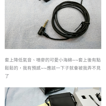
套上降低氣音、噴麥的可愛小海綿~~套上後有點
鬆鬆的，我有預感~~應該一下子就會被我弄不見
了