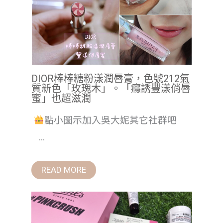
DIOR棒棒糖粉漾潤唇膏，色號212氣
質新色「玫瑰木」。「癮誘豐漾俏唇
蜜」也超滋潤
點小圖示加入吳大妮其它社群吧
...
READ MORE