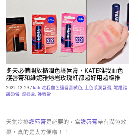
冬天必備開放櫃潤色護唇膏，KATE唯我血色
護唇膏和維妮雅熔岩玫瑰紅都超好用超級推
2022-12-29
/
kate唯我血色護唇膏試色
,
土色系潤唇膏
,
妮維雅
護唇膏
,
潤唇膏
,
護唇膏
天氣冷擦
護唇膏
是必要的，當
護唇膏
帶有潤色效
果，真的是太方便啦！！