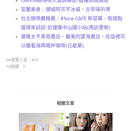
CAFEIN硬咖啡大直典華店-捷運劍南路站
宜蘭美食：頭城阿宗芋冰城，古早味叭噗
台北咖啡廳推薦：8%ice CAFÉ 新菜單、新甜點
值得來試試-近捷運中山國小站(再訪更新)
基隆太平青鳥書店，最美的望海書店，在這裡可
以邊看海再喝杯咖啡(已歇業)
GA瀏覽人氣：635
TG按讚：0
相關文章