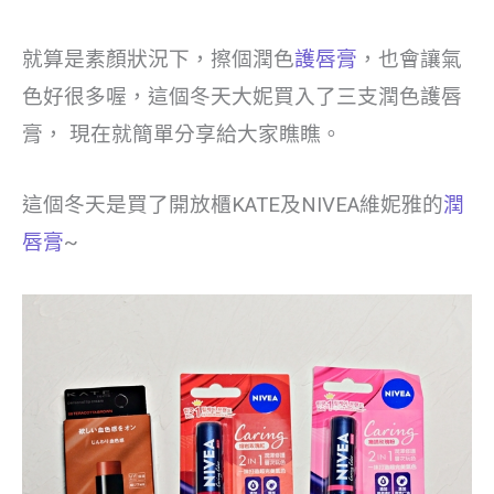
就算是素顏狀況下，擦個潤色
護唇膏
，也會讓氣
色好很多喔，這個冬天大妮買入了三支潤色護唇
膏， 現在就簡單分享給大家瞧瞧。
這個冬天是買了開放櫃KATE及NIVEA維妮雅的
潤
唇膏
~