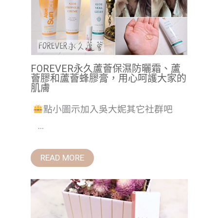
FOREVER永久蘆薈保濕防曬霜、蘆
薈膠和蘆薈蜂膠膏，用心呵護大家的
肌膚
點小圖示加入吳大妮其它社群吧
...
READ MORE