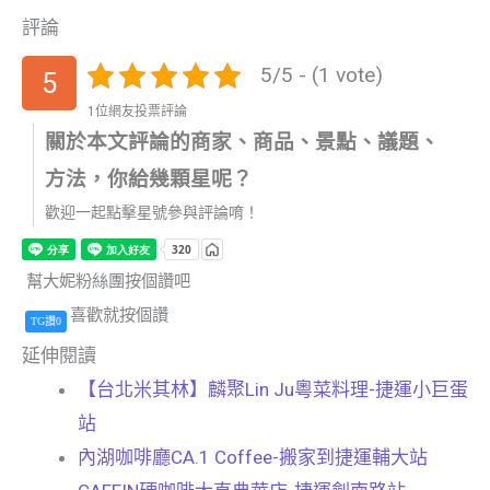
評論
5/5 - (1 vote)
5
1位網友投票評論
關於本文評論的商家、商品、景點、議題、
方法，你給幾顆星呢？
歡迎一起點擊星號參與評論唷！
幫大妮粉絲團按個讚吧
喜歡就按個讚
TG讚0
延伸閱讀
【台北米其林】麟聚Lin Ju粵菜料理-捷運小巨蛋
站
內湖咖啡廳CA.1 Coffee-搬家到捷運輔大站