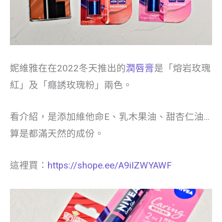
妮維雅在在2022冬天推出的
潤唇膏
是「熔岩玫瑰
紅」及「癮誘玫瑰粉」兩色。
看介紹，是添加維他命E、乳木果油、甜杏仁油…
算是都滿天然的成份。
這裡買：
https://shope.ee/A9iIZWYAWF