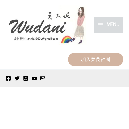
跳
分
至
類
主
MENU
要
內
容
加入美食社團