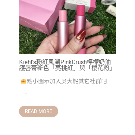
Kiehl’s粉紅風潮PinkCrush檸檬奶油
護唇膏新色「亮桃紅」與「櫻花粉」
點小圖示加入吳大妮其它社群吧
...
READ MORE