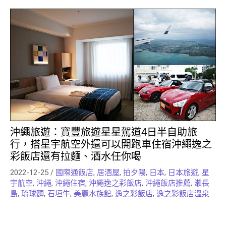
沖繩旅遊：寶豐旅遊星星駕道4日半自助旅
行，搭星宇航空外還可以開跑車住宿沖繩逸之
彩飯店還有拉麵、酒水任你喝
2022-12-25
/
國際通飯店
,
居酒屋
,
拍夕陽
,
日本
,
日本旅遊
,
星
宇航空
,
沖繩
,
沖繩住宿
,
沖繩逸之彩飯店
,
沖繩飯店推薦
,
瀨長
島
,
琉球麵
,
石垣牛
,
美麗水族館
,
逸之彩飯店
,
逸之彩飯店溫泉