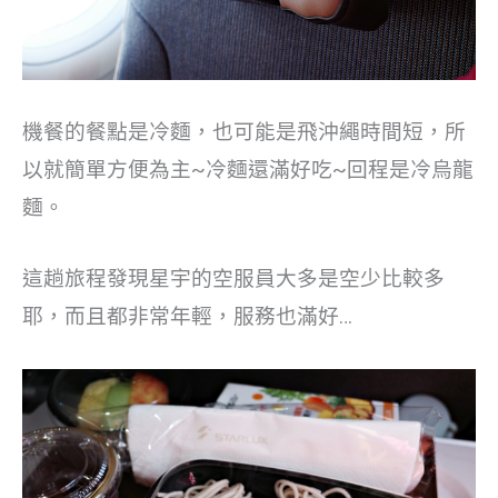
機餐的餐點是冷麵，也可能是飛沖繩時間短，所
以就簡單方便為主~冷麵還滿好吃~回程是冷烏龍
麵。
這趟旅程發現星宇的空服員大多是空少比較多
耶，而且都非常年輕，服務也滿好…