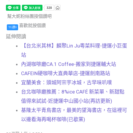
幫大妮粉絲團按個讚吧
喜歡就按個讚
TG讚0
延伸閱讀
【台北米其林】麟聚Lin Ju粵菜料理-捷運小巨蛋
站
內湖咖啡廳CA.1 Coffee-搬家到捷運輔大站
CAFEIN硬咖啡大直典華店-捷運劍南路站
宜蘭美食：頭城阿宗芋冰城，古早味叭噗
台北咖啡廳推薦：8%ice CAFÉ 新菜單、新甜點
值得來試試-近捷運中山國小站(再訪更新)
基隆太平青鳥書店，最美的望海書店，在這裡可
以邊看海再喝杯咖啡(已歇業)