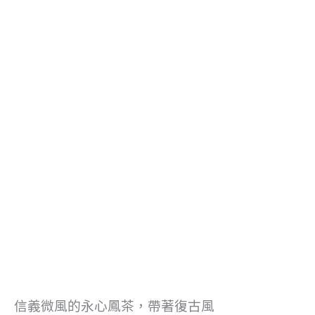
信義微風的永心鳳茶，帶著復古風