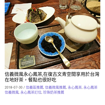
信義微風永心鳳茶,在復古文青空間享用於台灣
在地好茶，餐點也很好吃
2018-07-30
/
信義區推薦
,
信義微風推薦
,
永心鳳茶
,
永心鳳茶
信義微風
,
永心鳳茶訂位
,
珍珠奶茶推薦