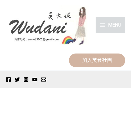
跳
分
至
類
主
MENU
要
內
容
加入美食社團