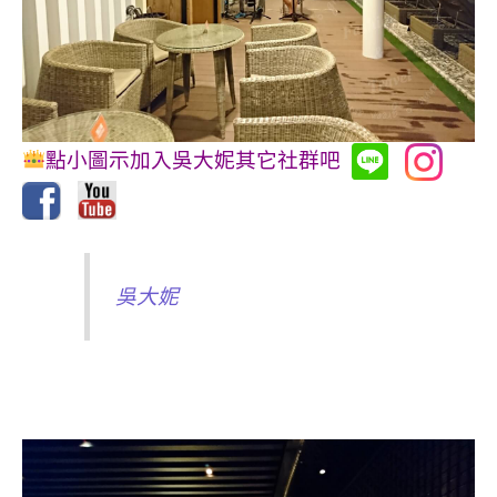
點小圖示加入吳大妮其它社群吧
吳大妮