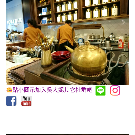
點小圖示加入吳大妮其它社群吧