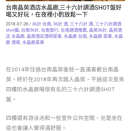
台南晶英酒店水晶廊,三十六計調酒SHOT盤好
喝又好玩，在夜裡小酌放鬆一下
2018-07-28
/
36計 台南
,
36計 酒
,
三十六計 酒
,
三十六計調酒
shot盤
,
台南36計
,
台南旅行
,
台南調酒推薦
,
晶英36計
,
晶英酒
店 水晶廊
,
晶英酒店酒吧菜單
,
水晶廊 台南
,
水晶廊 菜單
,
水晶
廊 酒單
,
水晶廊菜單
在2014年住過台南晶英後就一直滿喜歡台南晶
英，終於在2018年再次踏入晶英，不過這次是來
四樓的水晶廊喝很有名的三十六計調酒SHOT
盤。
四樓還有游泳池和一些室外公共空間，光是坐在
這也會讓人覺得滿舒服。