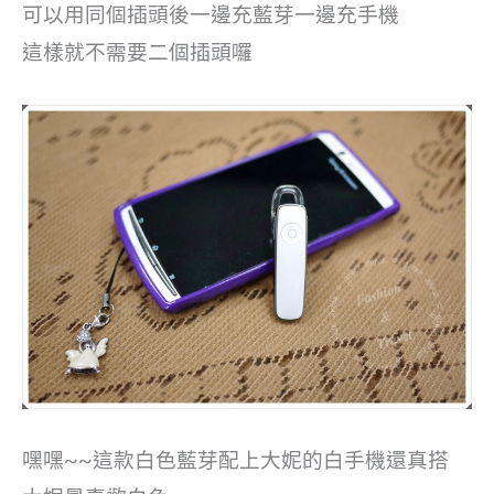
可以用同個插頭後一邊充藍芽一邊充手機
這樣就不需要二個插頭囉
嘿嘿~~這款白色藍芽配上大妮的白手機還真搭