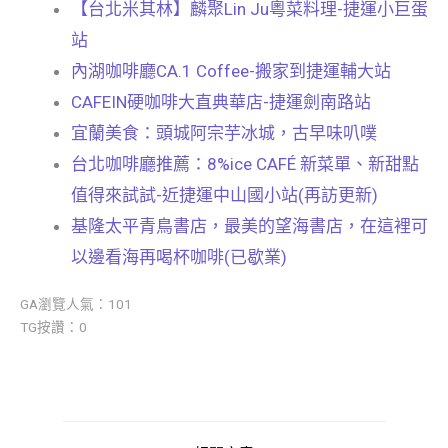
【台北米其林】麟聚Lin Ju粵菜料理-捷運小巨蛋
站
內湖咖啡廳CA.1 Coffee-搬家到捷運輔大站
CAFEIN硬咖啡大直典華店-捷運劍南路站
宜蘭美食：頭城阿宗芋冰城，古早味叭噗
台北咖啡廳推薦：8%ice CAFÉ 新菜單、新甜點
值得來試試-近捷運中山國小站(再訪更新)
基隆太平青鳥書店，最美的望海書店，在這裡可
以邊看海再喝杯咖啡(已歇業)
GA瀏覽人氣：101
TG按讚：0