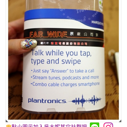
點小圖示加入吳大妮其它社群吧