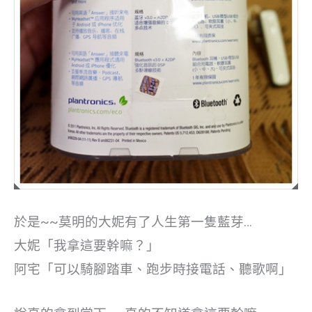
於是~~莫明的大妮有了人生第一隻藍芽…
大妮「我拿這要幹嘛？」
阿宅「可以騎腳踏車、跑步時接電話、聽歌啊」