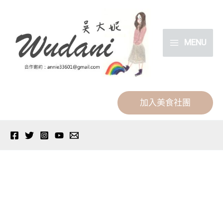
跳
分
至
類
主
MENU
要
內
容
加入美食社團