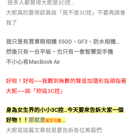
很多人都覺得大妮是3C控…
大妮真的要很認真說「我不是3C控」不要再誤會
我了
我只是有買單眼相機 550D、GF3、防水相機…
然後只有一台平板，也只有一隻智慧型手機
不小心有MacBook Air
好啦！好啦~~我聽到無數的聲音加隱形指頭指著
大妮~~說「妳這3C控」
身為女生界的小小3C控…今天要來告訴大家一個
好物！！
那就是
….
藍芽耳機
大妮寫這篇文章就是要告訴各位美眉們