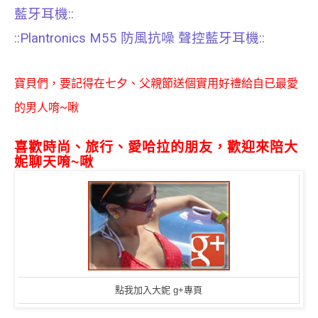
藍牙耳機::
::Plantronics M55 防風抗噪 聲控藍牙耳機::
寶貝們，要記得在七夕、父親節送個實用好禮給自已最愛
的男人唷~啾
喜歡時尚、旅行、愛哈拉的朋友，歡迎來陪大
妮聊天唷~啾
點我加入大妮 g+專頁