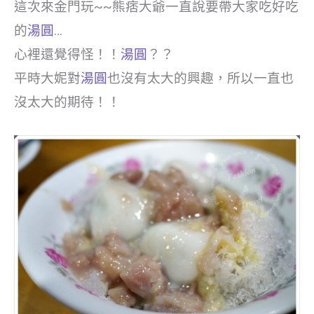
這次來金門玩~~熊痞大爺一直說要帶大家吃好吃
的
湯圓
…
心裡還覺得怪！！
湯圓
？？
平時大妮對
湯圓
也沒有太大的興趣，所以一直也
沒太大的期待！！