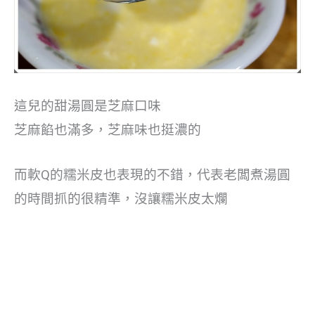
這兒的甜湯圓是芝麻口味
芝麻餡也滿多，芝麻味也挺濃的
而軟Q的糯米皮也表現的不錯，代表老闆煮湯圓
的時間抓的很精準，沒讓糯米皮太爛