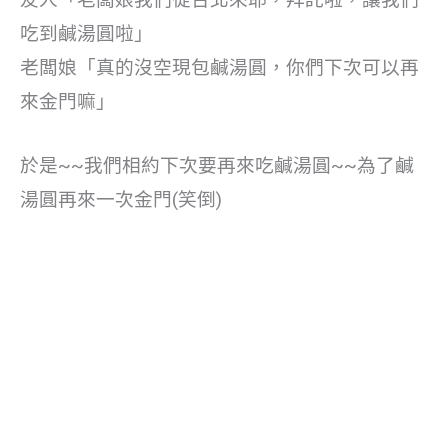
友人「老闆娘我們從台北來耶，拜託啦，讓我們
吃到鹹湯圓啦」
老闆娘「真的沒空現包鹹湯圓，你們下次可以再
來金門嘛」
於是~~我們相約下次要再來吃鹹湯圓~~為了鹹
湯圓再來一次金門(笑倒)