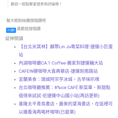
歡迎一起點擊星號參與評論唷！
幫大妮粉絲團按個讚吧
喜歡就按個讚
TG讚0
延伸閱讀
【台北米其林】麟聚Lin Ju粵菜料理-捷運小巨蛋
站
內湖咖啡廳CA.1 Coffee-搬家到捷運輔大站
CAFEIN硬咖啡大直典華店-捷運劍南路站
宜蘭美食：頭城阿宗芋冰城，古早味叭噗
台北咖啡廳推薦：8%ice CAFÉ 新菜單、新甜點
值得來試試-近捷運中山國小站(再訪更新)
基隆太平青鳥書店，最美的望海書店，在這裡可
以邊看海再喝杯咖啡(已歇業)