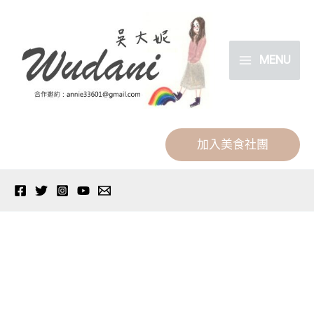
跳
分
至
類
主
MENU
要
內
容
加入美食社團