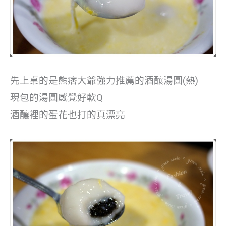
先上桌的是熊痞大爺強力推薦的酒釀湯圓(熱)
現包的湯圓感覺好軟Q
酒釀裡的蛋花也打的真漂亮