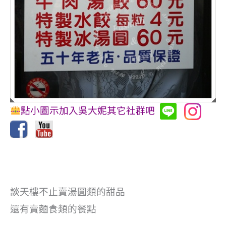
點小圖示加入吳大妮其它社群吧
談天樓不止賣湯圓類的甜品
還有賣麵食類的餐點