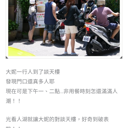
大妮一行人到了談天樓
發現門口還真多人耶
現在可是下午一、二點…非用餐時刻怎還滿滿人
潮！！
光看人湖就讓大妮的對談天樓，好奇到破表