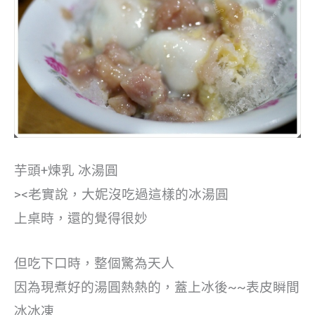
芋頭+煉乳 冰湯圓
><老實說，大妮沒吃過這樣的冰湯圓
上桌時，還的覺得很妙
但吃下口時，整個驚為天人
因為現煮好的湯圓熱熱的，蓋上冰後~~表皮瞬間
冰冰凍