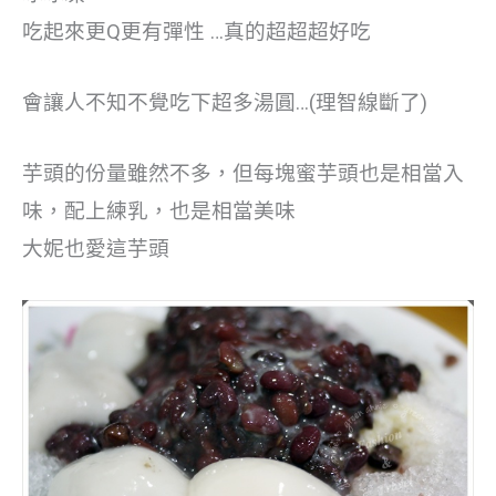
吃起來更Q更有彈性 …真的超超超好吃
會讓人不知不覺吃下超多湯圓…(理智線斷了)
芋頭的份量雖然不多，但每塊蜜芋頭也是相當入
味，配上練乳，也是相當美味
大妮也愛這芋頭