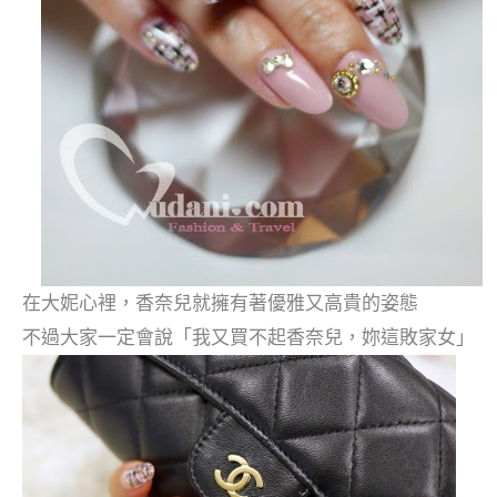
在大妮心裡，香奈兒就擁有著優雅又高貴的姿態
不過大家一定會說「我又買不起香奈兒，妳這敗家女」