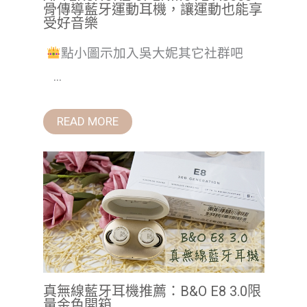
骨傳導藍牙運動耳機，讓運動也能享
受好音樂
點小圖示加入吳大妮其它社群吧
...
READ MORE
真無線藍牙耳機推薦：B&O E8 3.0限
量金色開箱