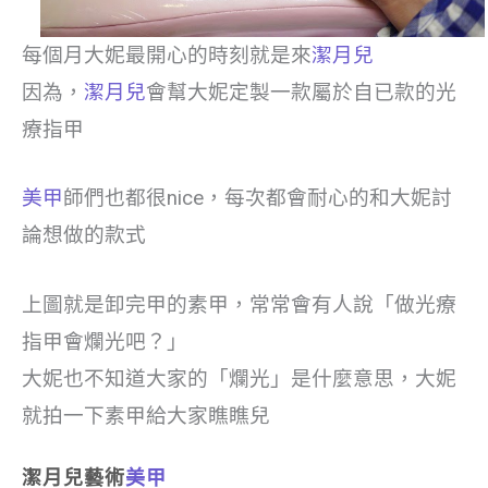
每個月大妮最開心的時刻就是來
潔月兒
因為，
潔月兒
會幫大妮定製一款屬於自已款的光
療指甲
美甲
師們也都很nice，每次都會耐心的和大妮討
論想做的款式
上圖就是卸完甲的素甲，常常會有人說「做光療
指甲會爛光吧？」
大妮也不知道大家的「爛光」是什麼意思，大妮
就拍一下素甲給大家瞧瞧兒
潔月兒藝術
美甲