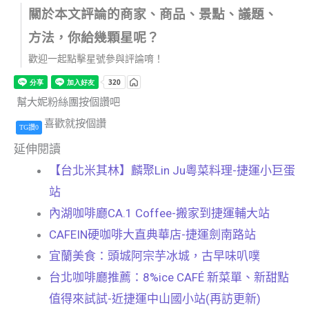
關於本文評論的商家、商品、景點、議題、
方法，你給幾顆星呢？
歡迎一起點擊星號參與評論唷！
幫大妮粉絲團按個讚吧
喜歡就按個讚
TG讚0
延伸閱讀
【台北米其林】麟聚Lin Ju粵菜料理-捷運小巨蛋
站
內湖咖啡廳CA.1 Coffee-搬家到捷運輔大站
CAFEIN硬咖啡大直典華店-捷運劍南路站
宜蘭美食：頭城阿宗芋冰城，古早味叭噗
台北咖啡廳推薦：8%ice CAFÉ 新菜單、新甜點
值得來試試-近捷運中山國小站(再訪更新)