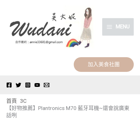
跳
分
至
類
主
MENU
要
內
容
加入美食社團
首頁
3C
【好物推薦】Plantronics M70 藍牙耳機~還會說廣東
話咧