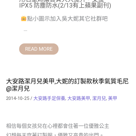
IPX5 防塵防水(2/13有上蘋果副刊)
點小圖示加入吳大妮其它社群吧
...
READ MORE
大安路潔月兒美甲,大妮的訂製款秋季氣質毛尼
@潔月兒
2014-10-25
/
大安路手足保養
,
大安路美甲
,
潔月兒
,
美甲
相信每個女孩兒在心裡都會住著一位優雅公主
幻想每天穿著訂製服，優雅又高貴的出門。