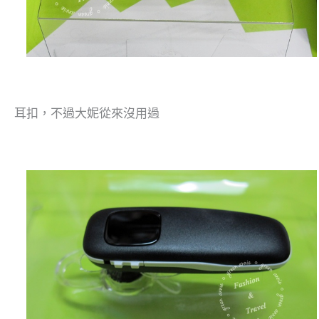
耳扣，不過大妮從來沒用過