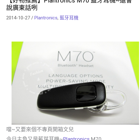
【好物推薦】Plantronics M70 藍牙耳機~還會
說廣東話咧
2014-10-27
/
Plantronics
,
藍牙耳機
噹~又要來個不專頁開箱文兒
今日主角又是藍芽耳機~
Plantronics
M70