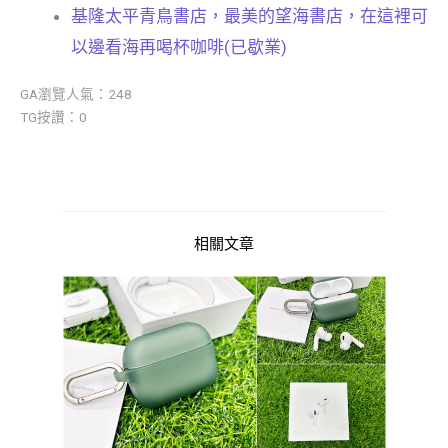
基隆太平青鳥書店，最美的望海書店，在這裡可
以邊看海再喝杯咖啡(已歇業)
GA瀏覽人氣：248
TG按讚：0
相關文章