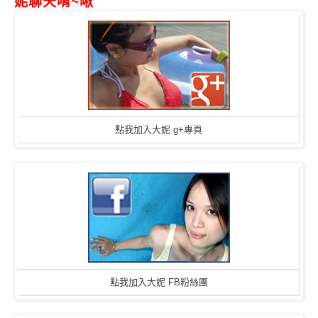
妮聊天唷~啾
點我加入大妮 g+專頁
點我加入大妮 FB粉絲團