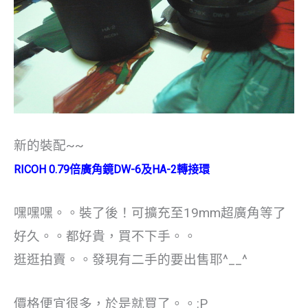
新的裝配~~
RICOH
0.79倍廣角鏡DW-6及HA-2轉接環
嘿嘿嘿。。裝了後！可擴充至19mm超廣角等了
好久。。都好貴，買不下手。。
逛逛拍賣。。發現有二手的要出售耶^__^
價格便宜很多，於是就買了。。:P