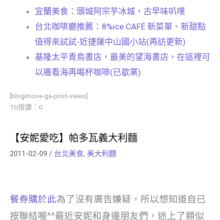
宜蘭美食：頭城阿宗芋冰城，古早味叭噗
台北咖啡廳推薦：8%ice CAFÉ 新菜單、新甜點
值得來試試-近捷運中山國小站(再訪更新)
基隆太平青鳥書店，最美的望海書店，在這裡可
以邊看海再喝杯咖啡(已歇業)
[blogimove-ga-post-views]
TG按讚：0
【安妮愛吃】帕多瓦義大利麵
2011-02-09
/
台北美食
,
美大利麵
餐券購於此
為了沒有廣告嫌疑，所以想知道自已
按聯結喔^^最近安妮和身邊朋友們，迷上了類似