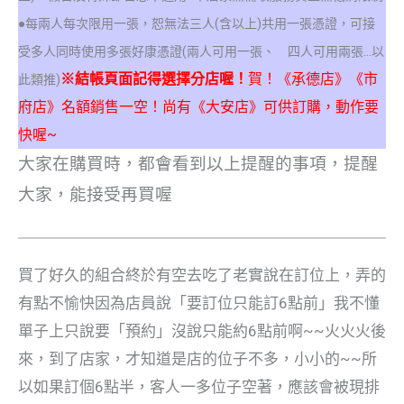
●每兩人每次限用一張，恕無法三人(含以上)共用一張憑證，可接
受多人同時使用多張好康憑證(兩人可用一張、 四人可用兩張…以
※結帳頁面記得選擇分店喔！
賀！《承德店》
《市
此類推)
府店》
名額銷售一空！尚有《大安店》可供訂購，動作要
快喔~
大家在購買時，都會看到以上提醒的事項，提醒
大家，能接受再買喔
買了好久的組合終於有空去吃了老實說在訂位上，弄的
有點不愉快因為店員說「要訂位只能訂6點前」我不懂
單子上只說要「預約」沒說只能約6點前啊~~火火火後
來，到了店家，才知道是店的位子不多，小小的~~所
以如果訂個6點半，客人一多位子空著，應該會被現排