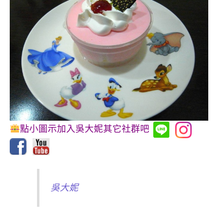
點小圖示加入吳大妮其它社群吧
吳大妮