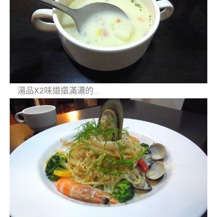
湯品X2味道還滿濃的…