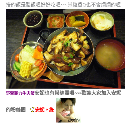
搭的飯是醋飯喔好好吃喔~~米粒香Q也不會爛爛的喔
安妮也有粉絲團囉~~歡迎大家加入安妮
野葷菲力牛肉飯
的粉絲團
安妮。綠