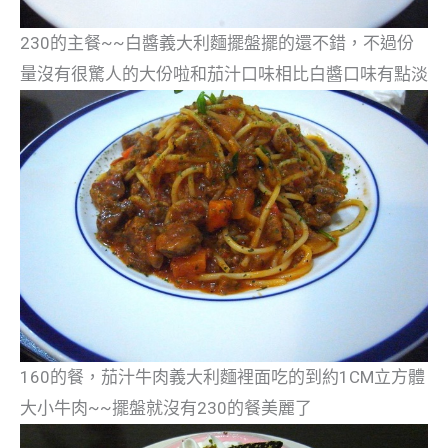
230的主餐~~白醬義大利麵擺盤擺的還不錯，不過份
量沒有很驚人的大份啦和茄汁口味相比白醬口味有點淡
160的餐，茄汁牛肉義大利麵裡面吃的到約1CM立方體
大小牛肉~~擺盤就沒有230的餐美麗了