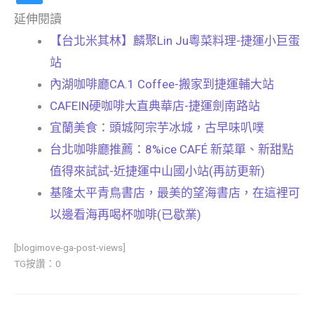
延伸閱讀
【台北米其林】麟聚Lin Ju粵菜料理-捷運小巨蛋
站
內湖咖啡廳CA.1 Coffee-搬家到捷運輔大站
CAFEIN硬咖啡大直典華店-捷運劍南路站
宜蘭美食：頭城阿宗芋冰城，古早味叭噗
台北咖啡廳推薦：8%ice CAFÉ 新菜單、新甜點
值得來試試-近捷運中山國小站(再訪更新)
基隆太平青鳥書店，最美的望海書店，在這裡可
以邊看海再喝杯咖啡(已歇業)
[blogimove-ga-post-views]
TG按讚：0