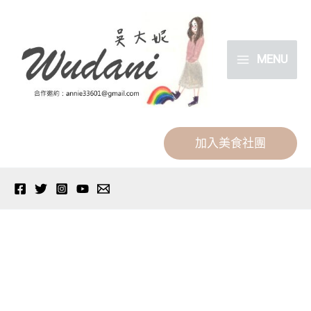
跳
分
至
類
主
MENU
要
內
容
加入美食社團