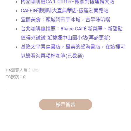
內湖咖啡廳CA.1 Coffee-搬家到捷運輔大站
CAFEIN硬咖啡大直典華店-捷運劍南路站
宜蘭美食：頭城阿宗芋冰城，古早味叭噗
台北咖啡廳推薦：8%ice CAFÉ 新菜單、新甜點
值得來試試-近捷運中山國小站(再訪更新)
基隆太平青鳥書店，最美的望海書店，在這裡可
以邊看海再喝杯咖啡(已歇業)
GA瀏覽人氣：125
TG按讚：0
顯示留言