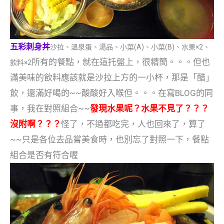
五彩刺身丼
沙拉、溫泉蛋、湯品、小菜(A)、小菜(B)、水果×2、
所有的餐點，就在這托盤上，很精簡。。。但也
飲料×2
滿美味的飲料應該就是沙拉上方的一小杯，那是「醋」
飲，還滿好喝的~~酸酸好入喉但。。。在寫BLOG的同
事，我在對照組合~~
發現水果呢？水果不見了？？？
沒附啊？？？
怪了，不過都吃完，人也回來了，算了
~~只是各位去品嘗美食時，也別忘了對照一下，餐點
組合是否有符合喔