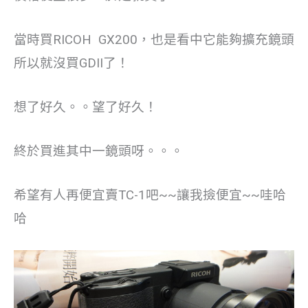
當時買RICOH GX200，也是看中它能夠擴充鏡頭
所以就沒買GDII了！
想了好久。。望了好久！
終於買進其中一鏡頭呀。。。
希望有人再便宜賣TC-1吧~~讓我撿便宜~~哇哈
哈