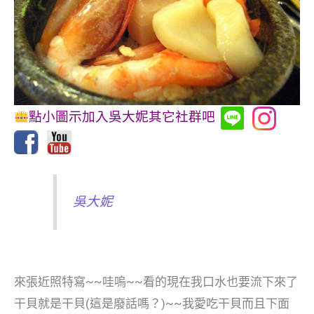
點小圖示加入吳大妮其它社群吧
吳大妮
來張近照特寫~~哇嗚~~看的現在我口水也要流下來了
干貝就是干貝(這是廢話嗎？)~~我愛吃干貝而且下面