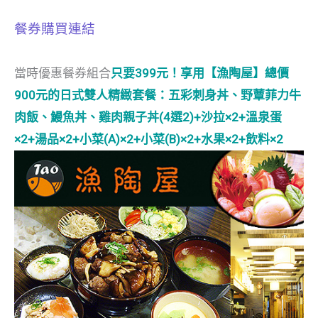
餐券購買連結
當時優惠餐券組合
只要399元！享用【漁陶屋】總價
900元的日式雙人精緻套餐：五彩刺身丼、野蕈菲力牛
肉飯、鰻魚丼、雞肉親子丼(4選2)+沙拉×2+溫泉蛋
×2+湯品×2+小菜(A)×2+小菜(B)×2+水果×2+飲料×2