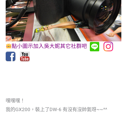
點小圖示加入吳大妮其它社群吧
嘿嘿嘿！
我的GX200，裝上了DW-6 有沒有沒帥氣呀~~^^