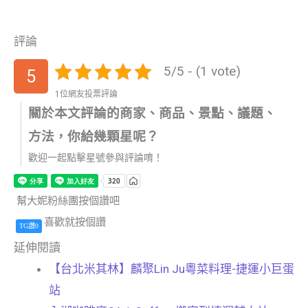
評論
5/5 - (1 vote)
5
1位網友投票評論
關於本文評論的商家、商品、景點、議題、
方法，你給幾顆星呢？
歡迎一起點擊星號參與評論唷！
幫大妮粉絲團按個讚吧
喜歡就按個讚
TG讚0
延伸閱讀
【台北米其林】麟聚Lin Ju粵菜料理-捷運小巨蛋
站