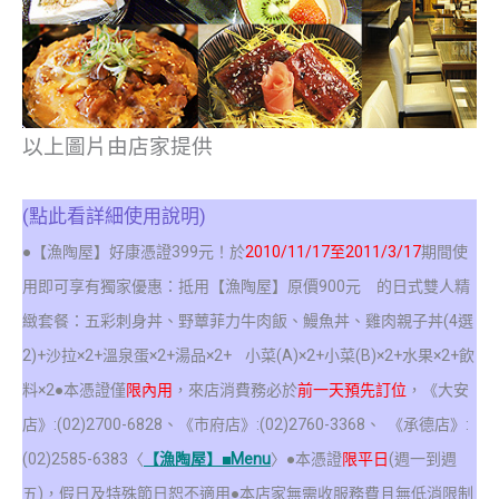
以上圖片由店家提供
(點此看詳細使用說明)
●【漁陶屋】好康憑證399元！於
2010/11/17至2011/3/17
期間使
用即可享有獨家優惠：抵用【漁陶屋】原價900元 的日式雙人精
緻套餐：五彩刺身丼、野蕈菲力牛肉飯、鰻魚丼、雞肉親子丼(4選
2)+沙拉×2+溫泉蛋×2+湯品×2+ 小菜(A)×2+小菜(B)×2+水果×2+飲
料×2
●本憑證僅
限內用
，來店消費務必於
前一天預先訂位
，《大安
店》:(02)2700-6828、《市府店》:(02)2760-3368
、
《承德店》:
(02)2585-6383
〈
【漁陶屋】■Menu
〉●本憑證
限平日
(週一到週
五)，假日及特殊節日恕不適用●本店家無需收服務費且無低消限制