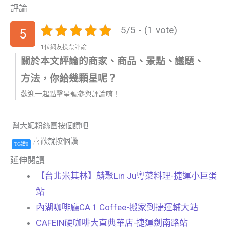
評論
5/5 - (1 vote)
5
1位網友投票評論
關於本文評論的商家、商品、景點、議題、
方法，你給幾顆星呢？
歡迎一起點擊星號參與評論唷！
幫大妮粉絲團按個讚吧
喜歡就按個讚
TG讚0
延伸閱讀
【台北米其林】麟聚Lin Ju粵菜料理-捷運小巨蛋
站
內湖咖啡廳CA.1 Coffee-搬家到捷運輔大站
CAFEIN硬咖啡大直典華店-捷運劍南路站