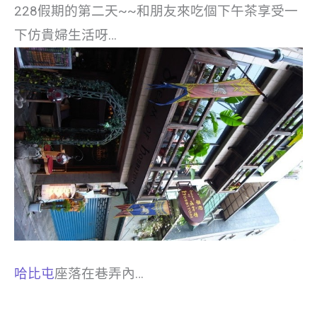
228假期的第二天~~和朋友來吃個下午茶享受一
下仿貴婦生活呀…
哈比屯
座落在巷弄內…