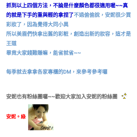
抓到以上四個方法，不論是什麼顏色都很適用喔~~真
的就是下手的重與輕的拿捏了
不過偷偷說，安妮很少買
彩妝了，因為覺得大同小異
所以美眉們快拿出舊的彩粧，創造出新的妝容，這才是
王道
畢竟大家錢難賺嘛，能省就省~~
每季就去拿拿各家專櫃的DM，來參考參考囉
安妮也有粉絲團囉~~歡迎大家加入安妮的粉絲團
安妮。綠