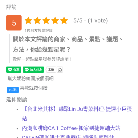
評論
5/5 - (1 vote)
5
1位網友投票評論
關於本文評論的商家、商品、景點、議題、
方法，你給幾顆星呢？
歡迎一起點擊星號參與評論唷！
幫大妮粉絲團按個讚吧
喜歡就按個讚
TG讚0
延伸閱讀
【台北米其林】麟聚Lin Ju粵菜料理-捷運小巨蛋
站
內湖咖啡廳CA.1 Coffee-搬家到捷運輔大站
CAFEIN硬咖啡大直典華店-捷運劍南路站