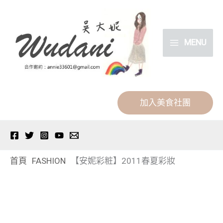
跳
分
至
類
主
MENU
要
內
容
加入美食社團
首頁
FASHION
【安妮彩粧】2011春夏彩妝