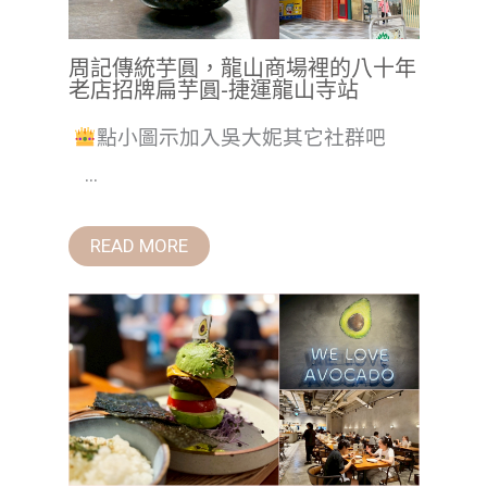
周記傳統芋圓，龍山商場裡的八十年
老店招牌扁芋圓-捷運龍山寺站
點小圖示加入吳大妮其它社群吧
...
READ MORE