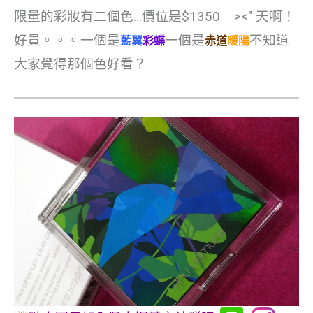
限量的彩妝有二個色…價位是$1350 ><" 天啊！
好貴。。。一個是
一個是
不知道
藍翼
彩蝶
赤道
暖陽
大家覺得那個色好看？