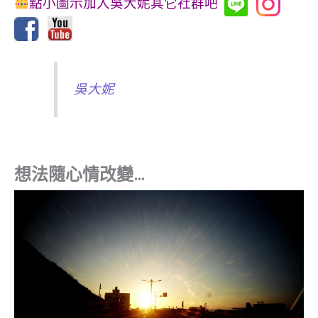
點小圖示加入吳大妮其它社群吧
吳大妮
想法隨心情改變…