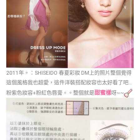
2011年。：SHISEIDO 春夏彩妝 DM上的照片整個覺得
這個風格我也超愛，這件洋裝搭配妝容也太好看了吧…
甜蜜樣
粉紫色妝容+粉紅色唇膏。。整個就是
呀~~