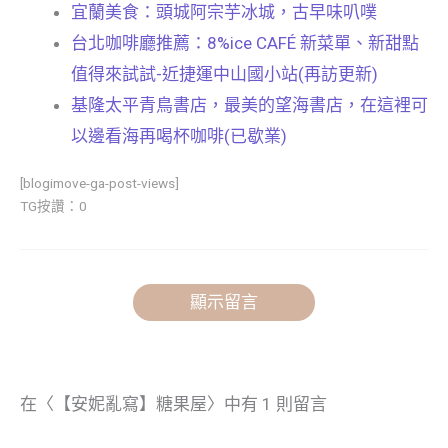
宜蘭美食：頭城阿宗芋冰城，古早味叭噗
台北咖啡廳推薦：8%ice CAFÉ 新菜單、新甜點
值得來試試-近捷運中山國小站(再訪更新)
基隆太平青鳥書店，最美的望海書店，在這裡可
以邊看海再喝杯咖啡(已歇業)
[blogimove-ga-post-views]
TG按讚：0
顯示留言
在〈【安妮亂寫】糖果屋〉中有 1 則留言