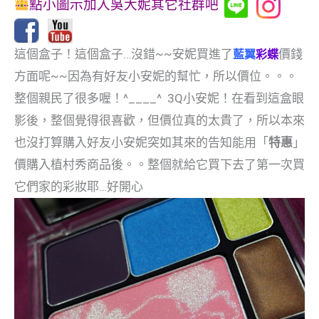
點小圖示加入吳大妮其它社群吧
這個盒子！這個盒子…沒錯~~安妮買進了
價錢
藍翼
彩蝶
方面呢~~因為有好友小安妮的幫忙，所以價位。。。
整個親民了很多喔！^____^ 3Q小安妮！
在看到這盒眼
影後，整個覺得很喜歡，但價位真的太貴了，所以本來
也沒打算購入好友小安妮突如其來的告知能用「
特惠
」
價購入植村秀商品後。。整個就給它買下去了第一次買
它們家的彩妝耶…好開心