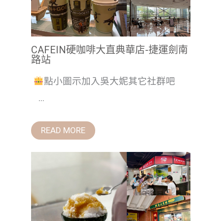
CAFEIN硬咖啡大直典華店-捷運劍南
路站
點小圖示加入吳大妮其它社群吧
...
READ MORE