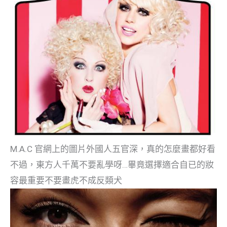
M.A.C 官網上的圖片
外國人五官深，真的怎麼畫都好看
不過，東方人千萬不要亂學呀…畢竟選擇適合自已的妝
容最重要不要畫虎不成反類犬