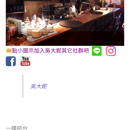
點小圖示加入吳大妮其它社群吧
吳大妮
一樓吧台