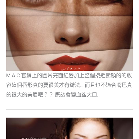
M.A.C 官網上的圖片亮面紅唇加上整個接近素顏的的妝
容這個唇形真的要很美才有辦法….而且也不適合嘴巴真
的很大的美眉吧？？ 應該會變血盆大口…