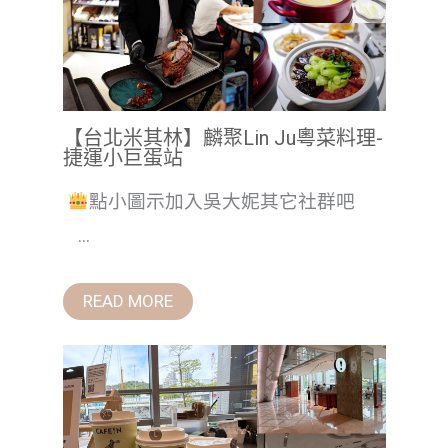
【台北米其林】麟聚Lin Ju粵菜料理-
捷運小巨蛋站
點小圖示加入吳大妮其它社群吧
...
READ MORE