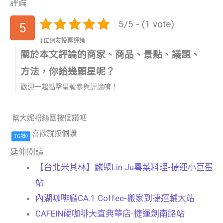
評論
5/5 - (1 vote)
5
1位網友投票評論
關於本文評論的商家、商品、景點、議題、
方法，你給幾顆星呢？
歡迎一起點擊星號參與評論唷！
幫大妮粉絲團按個讚吧
喜歡就按個讚
TG讚0
延伸閱讀
【台北米其林】麟聚Lin Ju粵菜料理-捷運小巨蛋
站
內湖咖啡廳CA.1 Coffee-搬家到捷運輔大站
CAFEIN硬咖啡大直典華店-捷運劍南路站