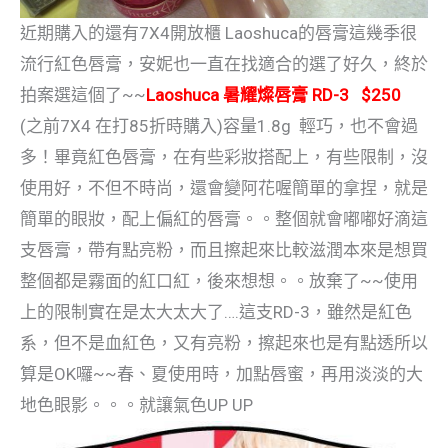
近期購入的還有7X4開放櫃 Laoshuca的唇膏這幾季很
流行紅色唇膏，安妮也一直在找適合的選了好久，終於
拍案選這個了~~
Laoshuca 暑耀燦唇膏 RD-3 $250
(之前7X4 在打85折時購入)
容量1.8g 輕巧，也不會過
多！畢竟紅色唇膏，在有些彩妝搭配上，有些限制，沒
使用好，不但不時尚，還會變阿花喔簡單的拿捏，就是
簡單的眼妝，配上偏紅的唇膏。。整個就會嘟嘟好滴這
支唇膏，帶有點亮粉，而且擦起來比較滋潤本來是想買
整個都是霧面的紅口紅，後來想想。。放棄了~~使用
上的限制實在是太大太大了….這支RD-3，雖然是紅色
系，但不是血紅色，又有亮粉，擦起來也是有點透所以
算是OK囉~~春、夏使用時，加點唇蜜，再用淡淡的大
地色眼影。。。就讓氣色UP UP