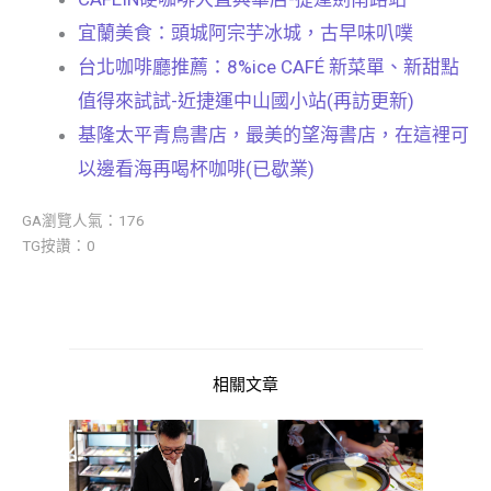
宜蘭美食：頭城阿宗芋冰城，古早味叭噗
台北咖啡廳推薦：8%ice CAFÉ 新菜單、新甜點
值得來試試-近捷運中山國小站(再訪更新)
基隆太平青鳥書店，最美的望海書店，在這裡可
以邊看海再喝杯咖啡(已歇業)
GA瀏覽人氣：176
TG按讚：0
相關文章