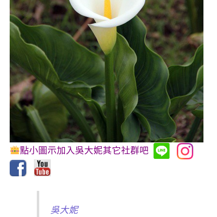
點小圖示加入吳大妮其它社群吧
吳大妮