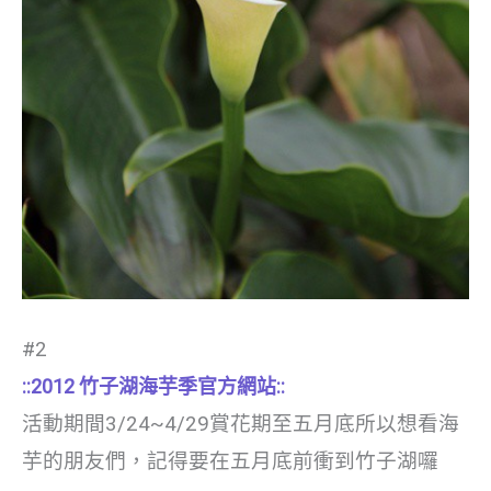
#2
::2012 竹子湖海芋季官方網站::
活動期間3/24~4/29賞花期至五月底
所以想看海
芋的朋友們，記得要在五月底前衝到竹子湖囉