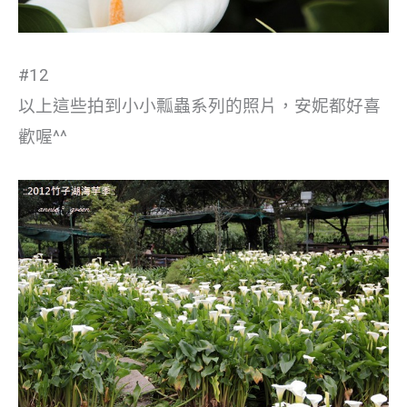
#12
以上這些拍到小小瓢蟲系列的照片，安妮都好喜
歡喔^^