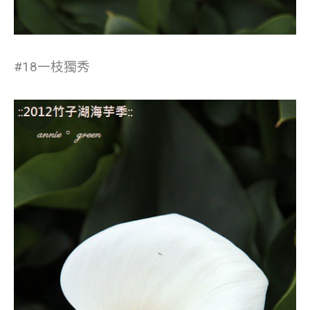
#18一枝獨秀