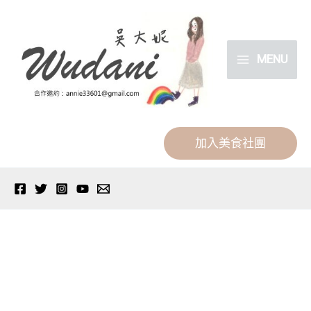
跳
分
至
類
主
MENU
要
內
容
加入美食社團