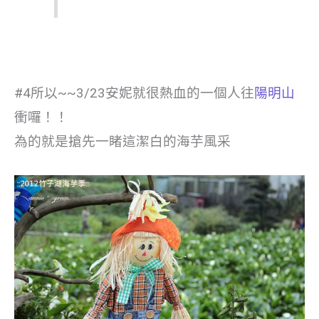
#4
所以~~3/23安妮就很熱血的一個人往
陽明山
衝囉！！
為的就是搶先一睹這潔白的海芋風采