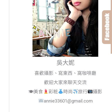
吳大妮
喜歡攝影、寫東西、窩咖啡廳
歡迎大家來聊天交流
🍽美食
彩粧
時尚
旅行
攝影
annie33601@gmail.com