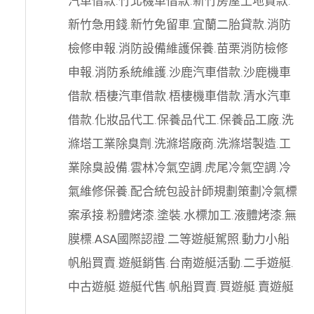
汽車借款
.
竹北機車借款
.
新竹房屋土地貸款
.
新竹急用錢
.
新竹免留車
.
宜蘭二胎貸款
.
消防
檢修申報
.
消防設備維護保養
.
苗栗消防檢修
申報
.
消防系統維護
.
沙鹿汽車借款
.
沙鹿機車
借款
.
梧棲汽車借款
.
梧棲機車借款
.
清水汽車
借款
.
化妝品代工
.
保養品代工
.
保養品工廠
.
洗
滌塔工業除臭劑
.
洗滌塔廠商
.
洗滌塔製造
.
工
業除臭設備
.
雲林冷氣空調
.
虎尾冷氣空調
.
冷
氣維修保養
.
配合統包設計師規劃策劃
冷氣標
案承接
.
粉體烤漆
.
塗裝
.
水標加工
.
液體烤漆
.
無
膜標
.
ASA國際認證
.
二等遊艇駕照
.
動力小船
帆船買賣
.
遊艇銷售
.
台南遊艇活動
.
二手遊艇
.
中古遊艇
.
遊艇代售
.
帆船買賣
.
買遊艇
.
賣遊艇