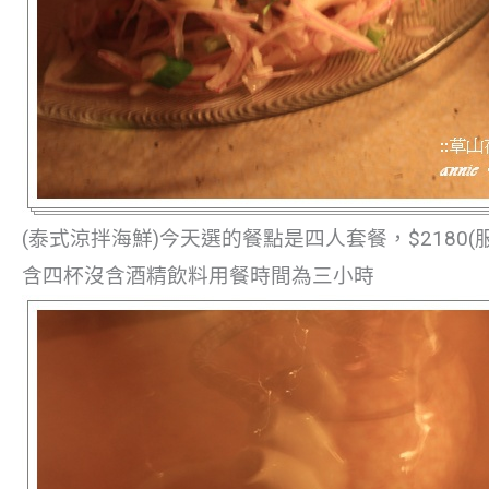
(泰式涼拌海鮮)今天選的餐點是四人套餐，$2180(
含四杯沒含酒精飲料用餐時間為三小時