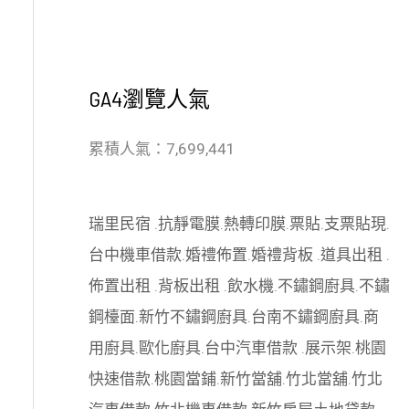
GA4瀏覽人氣
累積人氣：7,699,441
瑞里民宿
.
抗靜電膜
.
熱轉印膜
.
票貼
.
支票貼現
.
台中機車借款
.
婚禮佈置
.
婚禮背板
.
道具出租
.
佈置出租
.
背板出租
.
飲水機
.
不鏽鋼廚具
.
不鏽
鋼檯面
.
新竹不鏽鋼廚具
.
台南不鏽鋼廚具
.
商
用廚具
.
歐化廚具
.
台中汽車借款
.
展示架
.
桃園
快速借款
.
桃園當鋪
.
新竹當舖
.
竹北當舖
.
竹北