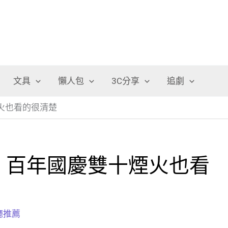
文具
懶人包
3C分享
追劇
火也看的很清楚
，百年國慶雙十煙火也看
廳推薦