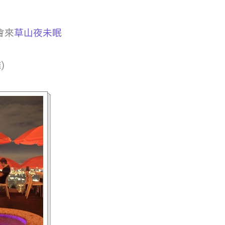
會來
草山夜未眠
)