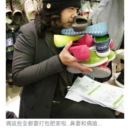
偶這些全都要打包肥家啦…鼻要和偶搶….