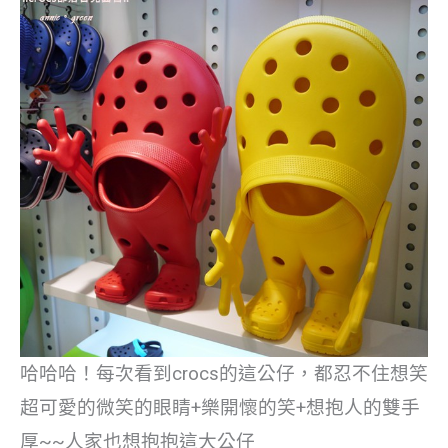
哈哈哈！每次看到crocs的這公仔，都忍不住想笑
超可愛的微笑的眼睛+樂開懷的笑+想抱人的雙手
厚~~人家也想抱抱這大公仔