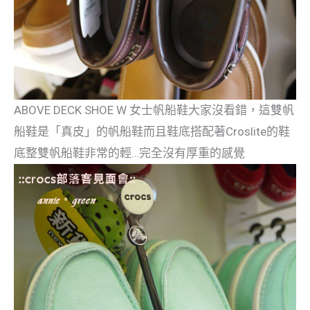
ABOVE DECK SHOE W 女士帆船鞋大家沒看錯，這雙帆
船鞋是「真皮」的帆船鞋而且鞋底搭配著Croslite的鞋
底整雙帆船鞋非常的輕…完全沒有厚重的感覺