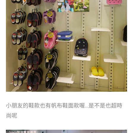
小朋友的鞋款也有帆布鞋面款喔…是不是也超時
尚呢