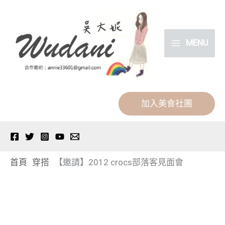
跳
分
至
類
主
MENU
要
內
容
加入美食社團
首頁
穿搭
【邀請】2012 crocs部落客見面會