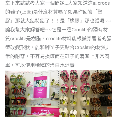
拿下來試試考大家一個問題…大家知道這面crocs
的鞋子(上圖)是什麼材質嗎？如果你回答「塑
膠」那就大錯特錯了！！是「橡膠」那也錯囉~~
讓我幫大家解答吧~~它是一種Croslite的獨有材
質
croslite
是樹脂
，croslite材料能根據穿著者的腳
型改變形狀，能和腳ㄚ子更貼合
Croslite的材質非
常的耐穿，不容易損壞
而在鞋子的清潔上非常簡
單，可以使用稀釋的漂白水消毒