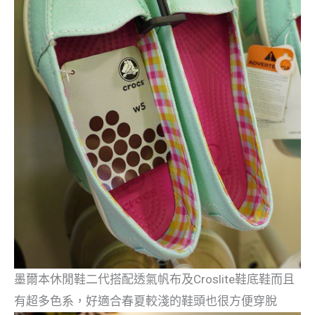
墨爾本休閒鞋二代搭配透氣帆布及Croslite鞋底鞋而且
有超多色系，好適合春夏較淺的鞋頭也很方便穿脫