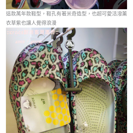
這款萬年款鞋型，鞋孔有著米奇造型，也超可愛活潑薰
衣草紫也讓人覺得浪漫