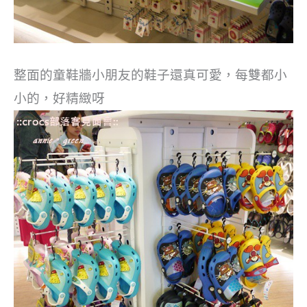
整面的童鞋牆小朋友的鞋子還真可愛，每雙都小
小的，好精緻呀