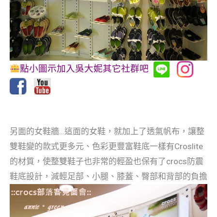
點小圖示加入吳大妮其它社群吧
另面的女鞋牆…這面的女鞋，就加上了透氣帆布，讓整
雙鞋變的款式更多元、色彩更豐富鞋底一樣有Croslite
的材質，使整雙鞋子也非常的輕盈也保有了crocs防震
鞋底設計，減輕足部、小腿、膝蓋、臀部和背部的負擔