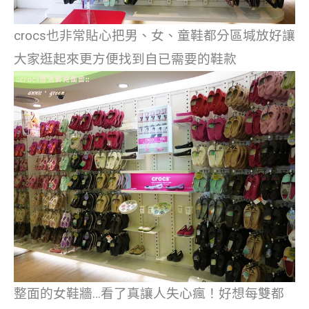
crocs也非常貼心把男、女、童鞋都分區堿放好讓
大家逛起來更方便找到自已需要的鞋款
整面的女鞋牆…看了真讓人失心瘋！好想每雙都