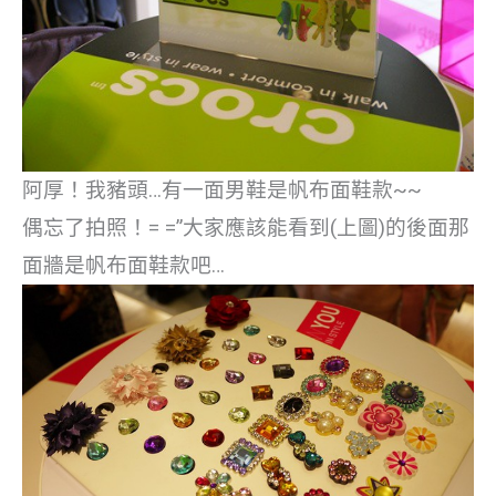
阿厚！我豬頭…有一面男鞋是帆布面鞋款~~
偶忘了拍照！= =”大家應該能看到(上圖)的後面那
面牆是帆布面鞋款吧…