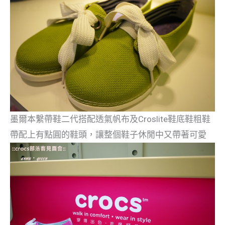
墨爾本繫帶鞋二代搭配透氣帆布及Croslite鞋底鞋粗鞋
帶配上有點圓的鞋頭，讓整個鞋子休閒中又帶著可愛