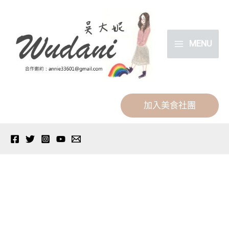
跳
分
至
類
主
MENU
要
內
容
加入美食社團