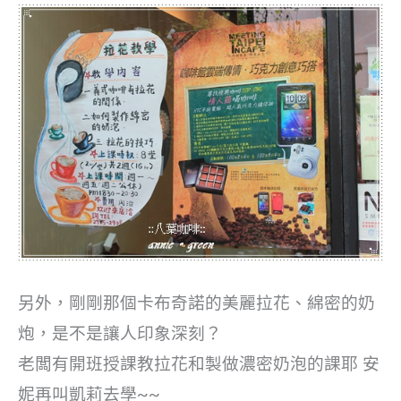
另外，剛剛那個卡布奇諾的美麗拉花、綿密的奶
炮，是不是讓人印象深刻？
老闆有開班授課教拉花和製做濃密奶泡的課耶
安
妮再叫凱莉去學~~