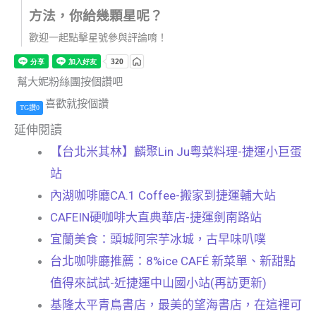
方法，你給幾顆星呢？
歡迎一起點擊星號參與評論唷！
幫大妮粉絲團按個讚吧
喜歡就按個讚
TG讚0
延伸閱讀
【台北米其林】麟聚Lin Ju粵菜料理-捷運小巨蛋
站
內湖咖啡廳CA.1 Coffee-搬家到捷運輔大站
CAFEIN硬咖啡大直典華店-捷運劍南路站
宜蘭美食：頭城阿宗芋冰城，古早味叭噗
台北咖啡廳推薦：8%ice CAFÉ 新菜單、新甜點
值得來試試-近捷運中山國小站(再訪更新)
基隆太平青鳥書店，最美的望海書店，在這裡可