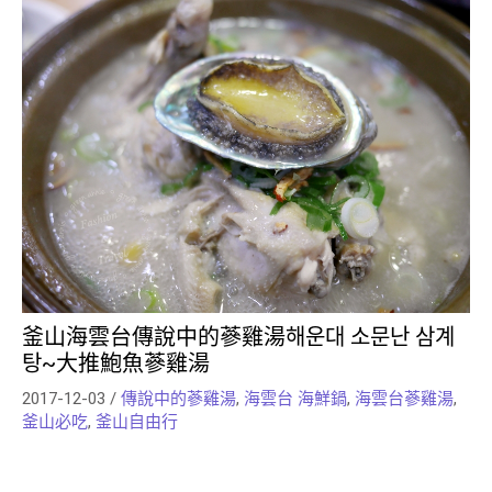
釜山海雲台傳說中的蔘雞湯해운대 소문난 삼계
탕~大推鮑魚蔘雞湯
2017-12-03
/
傳說中的蔘雞湯
,
海雲台 海鮮鍋
,
海雲台蔘雞湯
,
釜山必吃
,
釜山自由行