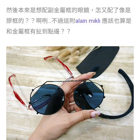
然後本來是想配副金屬框的眼鏡，怎又配了像是
膠框的？？啊咧…不過這附
alain mikli
應該也算是
和金屬框有扯到點邊？？