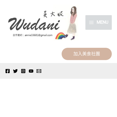
跳
分
至
類
主
MENU
要
內
容
加入美食社團