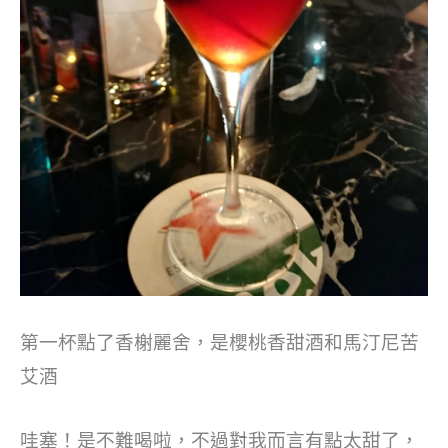
第一杯點了香榭麗舍，是櫻桃香甜酒和馬汀尼苦
艾酒
哇塞！是不難喝啦，不過對我而言有點太甜了，