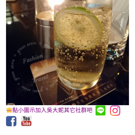
點小圖示加入吳大妮其它社群吧