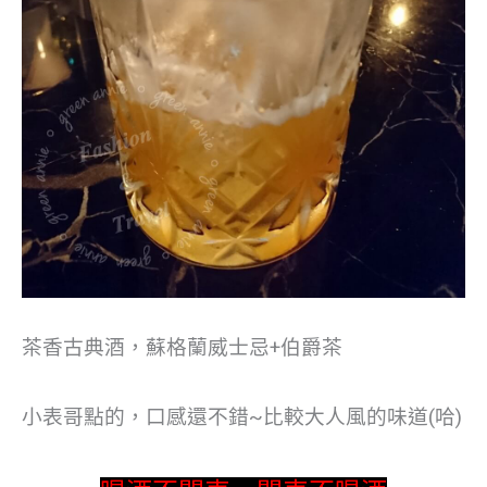
茶香古典酒，蘇格蘭威士忌+伯爵茶
小表哥點的，口感還不錯~比較大人風的味道(哈)