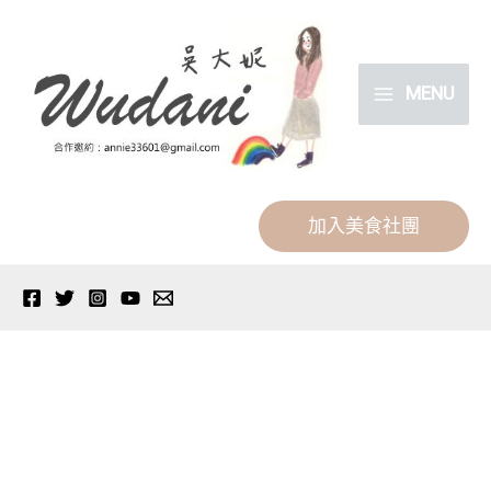
跳
分
至
類
主
MENU
要
內
容
加入美食社團