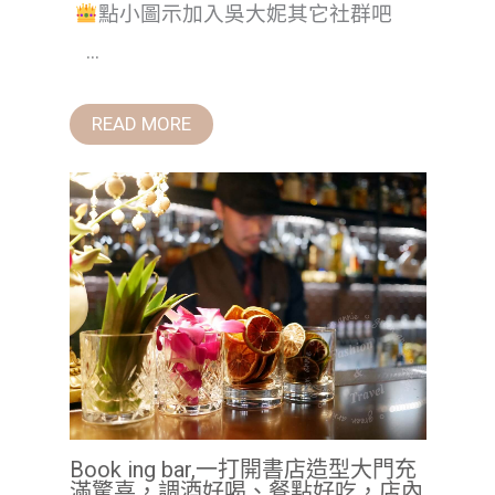
點小圖示加入吳大妮其它社群吧
...
READ MORE
Book ing bar,一打開書店造型大門充
滿驚喜，調酒好喝、餐點好吃，店內