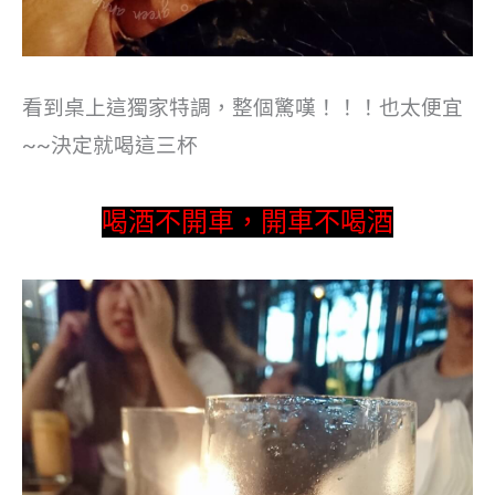
看到桌上這獨家特調，整個驚嘆！！！也太便宜
~~決定就喝這三杯
喝酒不開車，開車不喝酒