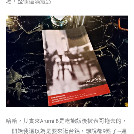
場，整個還滿氣派
哈哈，其實來Arumi 8是吃飽飯後被表哥拖去的，
一開始我還以為是要來逛台鋁，想說都9點了~還