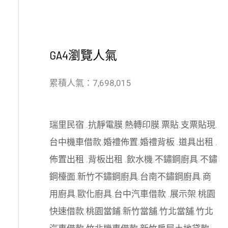
GA4瀏覽人氣
累積人氣：7,698,015
瑞里民宿
.
抗靜電膜
.
熱轉印膜
.
票貼
.
支票貼現
.
台中機車借款
.
婚禮佈置
.
婚禮背板
.
道具出租
.
佈置出租
.
背板出租
.
飲水機
.
不鏽鋼廚具
.
不鏽
鋼檯面
.
新竹不鏽鋼廚具
.
台南不鏽鋼廚具
.
商
用廚具
.
歐化廚具
.
台中汽車借款
.
展示架
.
桃園
快速借款
.
桃園當鋪
.
新竹當舖
.
竹北當舖
.
竹北