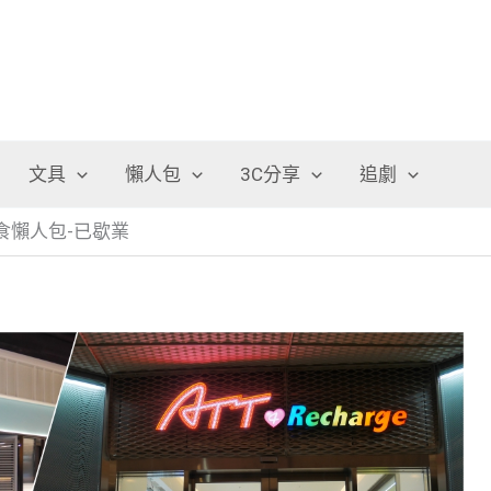
文具
懶人包
3C分享
追劇
e)美食懶人包-已歇業