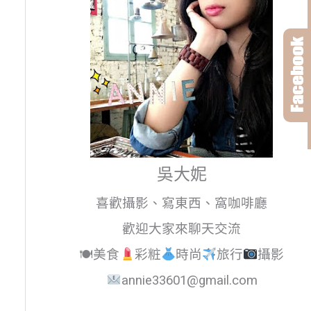
吳大妮
喜歡攝影、寫東西、窩咖啡廳
歡迎大家來聊天交流
🍽美食
彩粧
時尚
旅行
攝影
annie33601@gmail.com