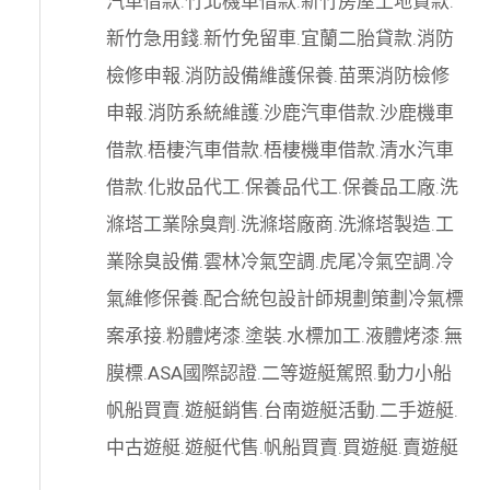
汽車借款
.
竹北機車借款
.
新竹房屋土地貸款
.
新竹急用錢
.
新竹免留車
.
宜蘭二胎貸款
.
消防
檢修申報
.
消防設備維護保養
.
苗栗消防檢修
申報
.
消防系統維護
.
沙鹿汽車借款
.
沙鹿機車
借款
.
梧棲汽車借款
.
梧棲機車借款
.
清水汽車
借款
.
化妝品代工
.
保養品代工
.
保養品工廠
.
洗
滌塔工業除臭劑
.
洗滌塔廠商
.
洗滌塔製造
.
工
業除臭設備
.
雲林冷氣空調
.
虎尾冷氣空調
.
冷
氣維修保養
.
配合統包設計師規劃策劃
冷氣標
案承接
.
粉體烤漆
.
塗裝
.
水標加工
.
液體烤漆
.
無
膜標
.
ASA國際認證
.
二等遊艇駕照
.
動力小船
帆船買賣
.
遊艇銷售
.
台南遊艇活動
.
二手遊艇
.
中古遊艇
.
遊艇代售
.
帆船買賣
.
買遊艇
.
賣遊艇