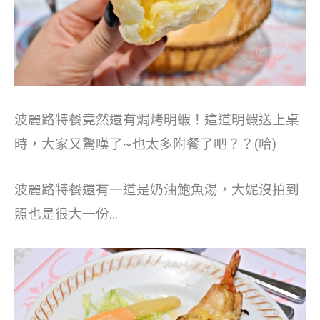
波麗路特餐竟然還有焗烤明蝦！這道明蝦送上桌
時，大家又驚嘆了~也太多附餐了吧？？(哈)
波麗路特餐還有一道是奶油鮑魚湯，大妮沒拍到
照也是很大一份…