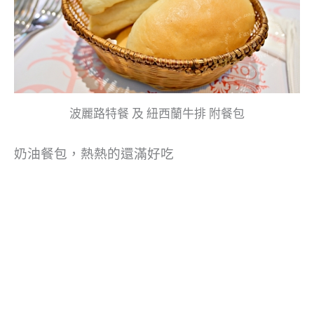
波麗路特餐 及 紐西蘭牛排 附餐包
奶油餐包，熱熱的還滿好吃