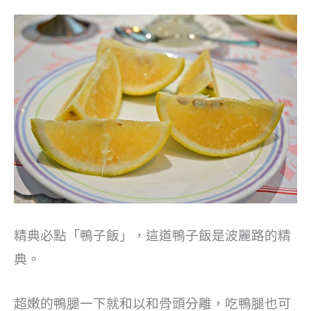
精典必點「鴨子飯」，這道鴨子飯是波麗路的精
典。
超嫩的鴨腿一下就和以和骨頭分離，吃鴨腿也可