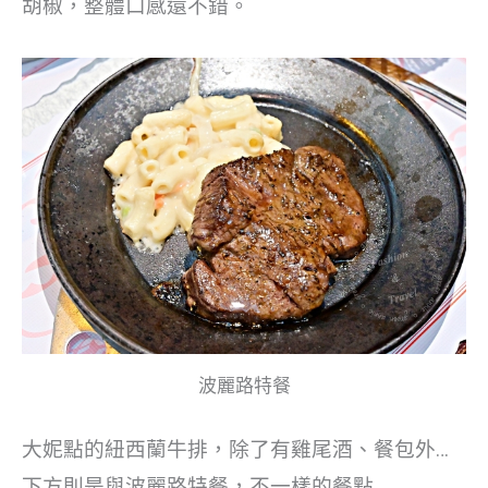
胡椒，整體口感還不錯。
波麗路特餐
大妮點的紐西蘭牛排，除了有雞尾酒、餐包外…
下方則是與波麗路特餐，不一樣的餐點