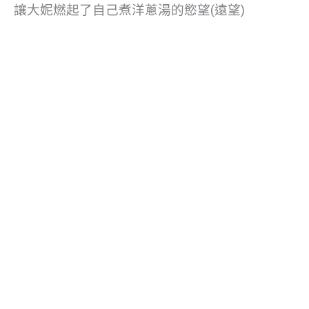
讓大妮燃起了自己煮洋蔥湯的慾望(遠望)