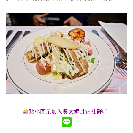
點小圖示加入吳大妮其它社群吧