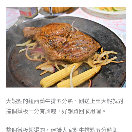
大妮點的紐西蘭牛排五分熟，剛送上桌大妮就對
這個鐵板十分有興趣，好想買回家用喔。
整個鐵板超燙的，建議大家點牛排點五分熟即