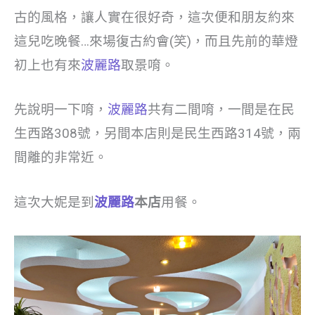
古的風格，讓人實在很好奇，這次便和朋友約來
這兒吃晚餐…來場復古約會(笑)，而且先前的華燈
初上也有來
波麗路
取景唷。
先說明一下唷，
波麗路
共有二間唷，一間是在民
生西路308號，另間本店則是民生西路314號，兩
間離的非常近。
這次大妮是到
波麗路
本店
用餐。