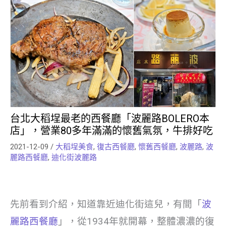
台北大稻埕最老的西餐廳「波麗路BOLERO本
店」，營業80多年滿滿的懷舊氣氛，牛排好吃
2021-12-09
/
大稻埕美食
,
復古西餐廳
,
懷舊西餐廳
,
波麗路
,
波
麗路西餐廳
,
迪化街波麗路
先前看到介紹，知道靠近迪化街這兒，有間「
波
麗路西餐廳
」，從1934年就開幕，整體濃濃的復