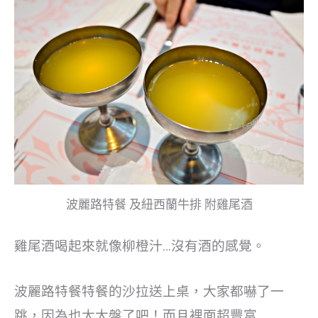
波麗路特餐 及紐西蘭牛排 附雞尾酒
雞尾酒喝起來就像柳橙汁…沒有酒的感覺。
波麗路特餐特餐的沙拉送上桌，大家都嚇了一
跳，因為也太大盤了吧！而且裡面超豐富…