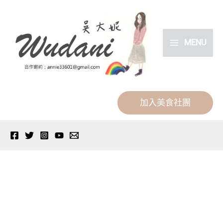
跳
分
至
類
主
MENU
要
內
容
加入美食社團