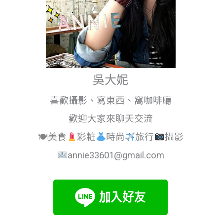
吳大妮
喜歡攝影、寫東西、窩咖啡廳
歡迎大家來聊天交流
🍽美食
彩粧
時尚
旅行
攝影
annie33601@gmail.com