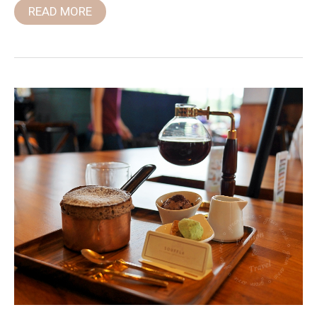
READ MORE
台
中
咖
啡
廳
卡
啡
那,
有
插
座
有
WIFI
不
限
時
~
舒
芙