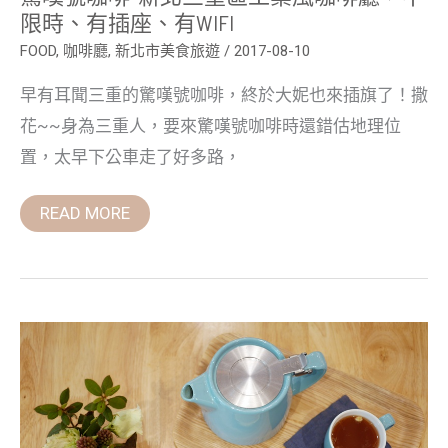
座、
限時、有插座、有WIFI
有
WIFI
FOOD
,
咖啡廳
,
新北市美食旅遊
/
2017-08-10
早有耳聞三重的驚嘆號咖啡，終於大妮也來插旗了！撒
花~~身為三重人，要來驚嘆號咖啡時還錯估地理位
置，太早下公車走了好多路，
READ MORE
綠
光
咖
啡
Le
Rayon
Vert~
台