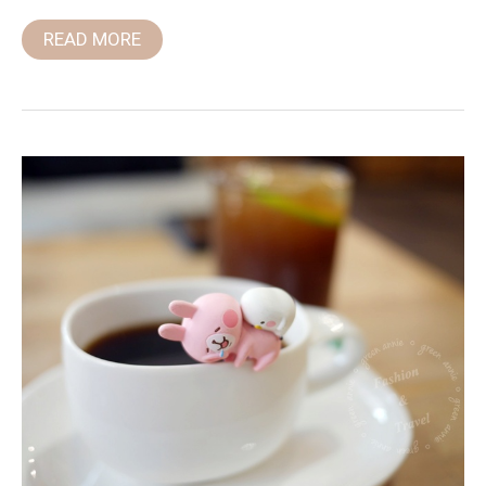
站)
READ MORE
目
覺
咖
啡,
日
系
咖
啡
館，
舒
適
空
間
品
嚐
手
沖
好