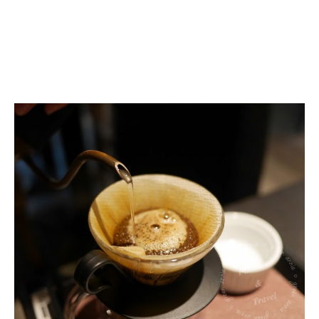
台
北
新
北
咖
咖
廳
懶
人
包,
不
藏
私
推
薦
(記
錄
是