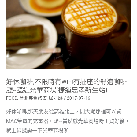
限
時
有
WIFI
有
插
座
的
舒
適
咖
啡
廳
~
臨
好休咖啡,不限時有WIFI有插座的舒適咖啡
近
光
廳~臨近光華商場(捷運忠孝新生站)
華
商
FOOD
,
台北美食旅遊
,
咖啡廳
/
2017-07-16
場
(捷
好休咖啡,那天朋友從高雄北上，問大妮那裡可以買
運
忠
MAC筆電的充電器，疑~當然就光華商場呀！買好後，
孝
新
就上網搜詢一下光華商場咖
生