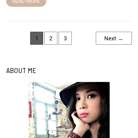
READ MORE
1
2
3
Next
→
ABOUT ME