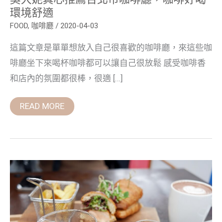
喝
環境舒適
環
境
FOOD
,
咖啡廳
/
2020-04-03
舒
適
這篇文章是單單想放入自己很喜歡的咖啡廳，來這些咖
啡廳坐下來喝杯咖啡都可以讓自己很放鬆 感受咖啡香
和店內的氛圍都很棒，很適 […]
READ MORE
E.R.C
Cafe
阿
達
阿
永
咖