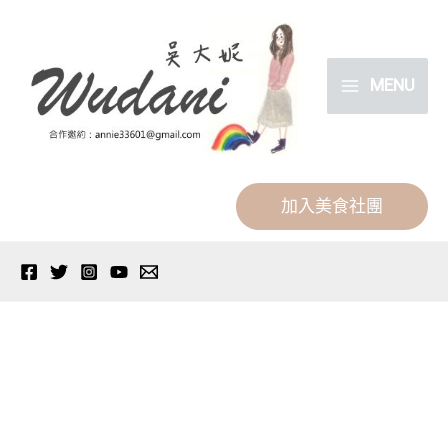
跳
分
至
類
主
MENU
要
內
容
加入美食社團