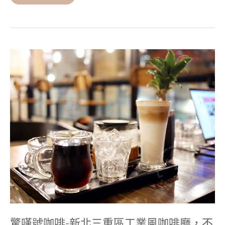
驚
嘆
號
咖
啡-
新
北
三
重
區
工
業
風
咖
啡
廳，
不
限
時、
有
驚嘆號咖啡-新北三重區工業風咖啡廳，不
插