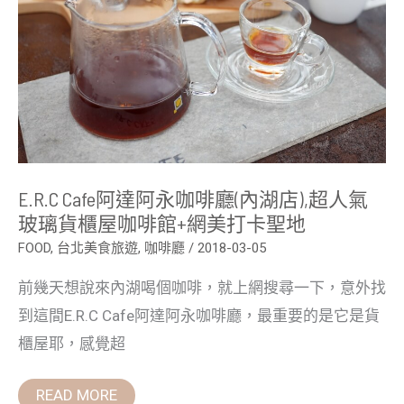
啡
廳
(內
湖
店),
超
人
氣
玻
璃
貨
櫃
屋
E.R.C Cafe阿達阿永咖啡廳(內湖店),超人氣
咖
啡
玻璃貨櫃屋咖啡館+網美打卡聖地
館
+網
FOOD
,
台北美食旅遊
,
咖啡廳
/
2018-03-05
美
打
前幾天想說來內湖喝個咖啡，就上網搜尋一下，意外找
卡
聖
到這間E.R.C Cafe阿達阿永咖啡廳，最重要的是它是貨
地
櫃屋耶，感覺超
READ MORE