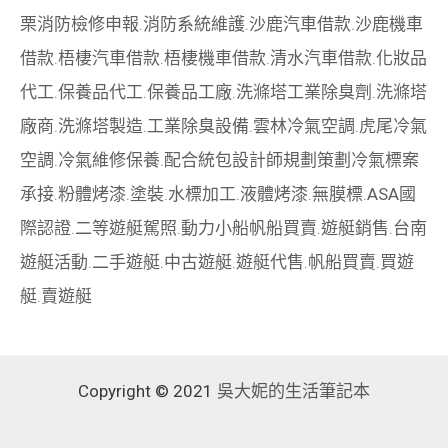
栗消防檢修申報
.
消防系統維護
.
沙鹿汽車借款
.
沙鹿機車
借款
.
梧棲汽車借款
.
梧棲機車借款
.
清水汽車借款
.
化妝品
代工
.
保養品代工
.
保養品工廠
.
洗滌塔工業除臭劑
.
洗滌塔
廠商
.
洗滌塔製造
.
工業除臭設備
.
雲林冷氣空調
.
虎尾冷氣
空調
.
冷氣維修保養
.
配合統包設計師規劃策劃
冷氣標案
承接
.
粉體烤漆
.
塗裝
.
水標加工
.
液體烤漆
.
無膜標
.
ASA國
際認證
.
二等遊艇駕照
.
動力小船
帆船買賣
.
遊艇銷售
.
台南
遊艇活動
.
二手遊艇
.
中古遊艇
.
遊艇代售
.
帆船買賣
.
買遊
艇
.
賣遊艇
Copyright © 2021
吳大妮的生活筆記本