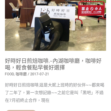
咖
啡,~
內
湖
咖
啡
廳，
咖
啡
好
喝，
輕
食
餐
好時好日煎焙咖啡,~內湖咖啡廳，咖啡好
點
早
喝，輕食餐點早餐好選擇
餐
好
FOOD
,
咖啡廳
/
2017-07-21
選
擇
好時好日煎焙咖啡,這是大妮上班時的好伙伴~~都來喝
了二年了，第一次想記錄~~之前它是叫「黑吧」不過
在7月初終止合作，現在