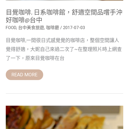
咖
啡
目覺咖啡, 日系咖啡館，舒適空間品嚐手沖
@
台
好咖啡@台中
中
FOOD
,
台中美食旅遊
,
咖啡廳
/
2017-07-03
目覺咖啡,一間很日式感覺覺的咖啡店，整個空間讓人
覺得舒適，大妮自己來過二次了~在整理照片時上網查
了一下，原來目覺咖啡在台
READ MORE
喝
咖
啡,Living
with
coffee