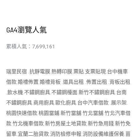
GA4瀏覽人氣
累積人氣：7,699,161
瑞里民宿
.
抗靜電膜
.
熱轉印膜
.
票貼
.
支票貼現
.
台中機車
借款
.
婚禮佈置
.
婚禮背板
.
道具出租
.
佈置出租
.
背板出租
.
飲水機
.
不鏽鋼廚具
.
不鏽鋼檯面
.
新竹不鏽鋼廚具
.
台南
不鏽鋼廚具
.
商用廚具
.
歐化廚具
.
台中汽車借款
.
展示架
.
桃園快速借款
.
桃園當鋪
.
新竹當舖
.
竹北當舖
.
竹北汽車借
款
.
竹北機車借款
.
新竹房屋土地貸款
.
新竹急用錢
.
新竹免
留車
.
宜蘭二胎貸款
.
消防檢修申報
.
消防設備維護保養
.
苗