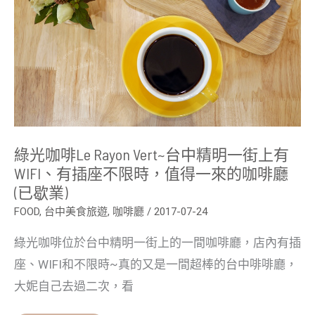
中
精
明
一
街
上
有
WIFI、
有
插
座
不
綠光咖啡Le Rayon Vert~台中精明一街上有
限
時，
WIFI、有插座不限時，值得一來的咖啡廳
值
(已歇業)
得
一
FOOD
,
台中美食旅遊
,
咖啡廳
/
2017-07-24
來
的
咖
綠光咖啡位於台中精明一街上的一間咖啡廳，店內有插
啡
廳
座、WIFI和不限時~真的又是一間超棒的台中啡啡廳，
(已
大妮自己去過二次，看
歇
業)