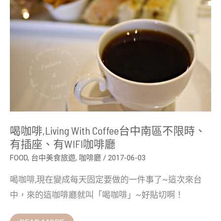
台
中
南
區
不
限
時、
有
插
座、
有
WIFI
咖
啡
廳
喝咖啡,Living With Coffee台中南區不限時、
有插座、有WIFI咖啡廳
FOOD
,
台中美食旅遊
,
咖啡廳
/
2017-06-03
喝咖啡,現在變成每天固定要做的一件事了~這次來台
中，來的這咖啡廳就叫「喝咖啡」~好貼切啊！