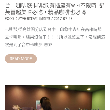
蕾
台中咖啡廳卡啡那,有插座有WIFI不限時~舒
超
美
芙蕾超美味必吃，精品咖啡也必喝
味
必
FOOD
,
台中美食旅遊
,
咖啡廳
/
2017-07-23
吃，
精
卡啡那,從高雄開分店到台中，印象中去年在高雄時想
品
咖
去卡啡那，結果沒位子！！！所以就沒去了，沒想到這
啡
也
次是到了台中卡啡那-惠來
必
喝
READ MORE
好
時
好
日
煎
焙