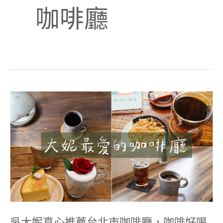
咖啡廳
吳
大
妮
真
心
推
薦
台
北
市
咖
啡
廳，
咖
啡
吳大妮真心推薦台北市咖啡廳，咖啡好喝
好