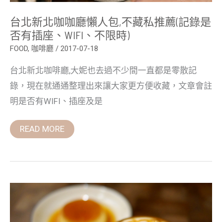
否
有
台北新北咖咖廳懶人包,不藏私推薦(記錄是
插
座、
否有插座、WIFI、不限時)
WIFI、
不
FOOD
,
咖啡廳
/
2017-07-18
限
時)
台北新北咖啡廳,大妮也去過不少間一直都是零散記
錄，現在就通通整理出來讓大家更方便收藏，文章會註
明是否有WIFI、插座及是
READ MORE
好
休
咖
啡,
不