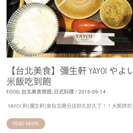
定
食
專
賣
店
~
金
芽
米
飯
吃
到
飽
【台北美食】彌生軒 YAYOI や
米飯吃到飽
FOOD
,
台北美食旅遊
,
日式料理
/
2016-09-14
YAYOI 軒(彌生軒)來台北開分店好久好久了！！大妮終於
READ MORE