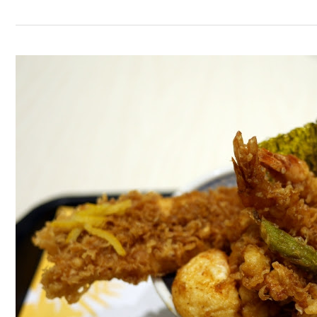
【林
口
三
井】
日
本
第
一
天
丼
~
金
子
半
之
助！
可
以
選
平
日
非