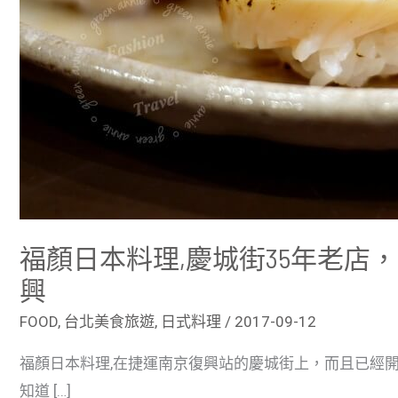
@
捷
運
南
京
復
興
福顏日本料理,慶城街35年老店
興
FOOD
,
台北美食旅遊
,
日式料理
/
2017-09-12
福顏日本料理,在捷運南京復興站的慶城街上，而且已經開
知道 […]