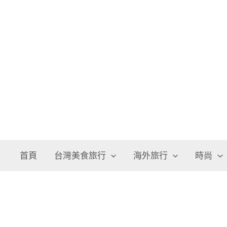
跳
至
主
要
內
容
首頁
台灣美食旅行
海外旅行
時尚