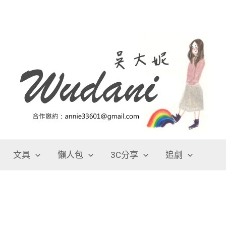
文具
懶人包
3C分享
追劇