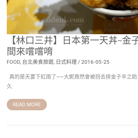
用
餐
時
間
來
嚐
嚐
【林口三井】日本第一天丼~金
唷
間來嚐嚐唷
FOOD
,
台北美食旅遊
,
日式料理
/
2016-05-25
真的是天要下紅雨了~~大妮竟然會被拐去排金子半之助
久
READ MORE