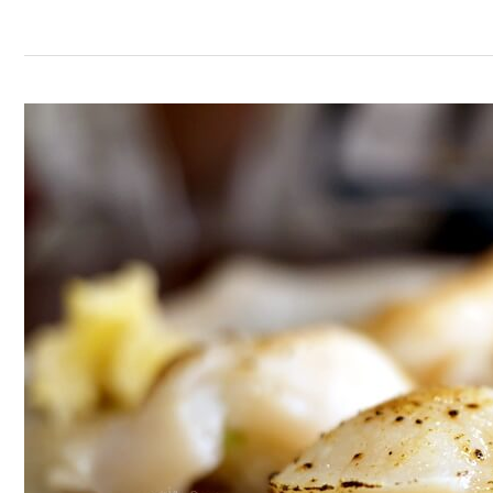
福
顏
日
本
料
理,
慶
城
街
35
年
老
店，
值
得
讓
人
細
細
品
賞