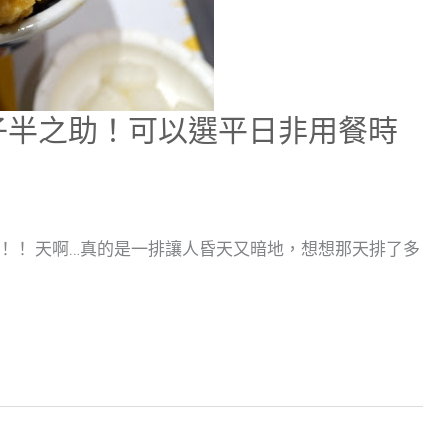
子半之助！可以選平日非用餐時
！！ 天啊…真的是一排讓人昏天又暗地，想想那天排了多