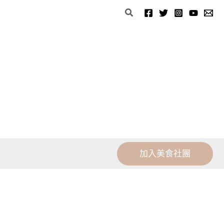
分
搜
類
尋
加入美食社團