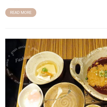
READ MORE
【台
北
美
食】
彌
生
軒
YAYOI
や
よ
い
軒
~
來
自
日
本