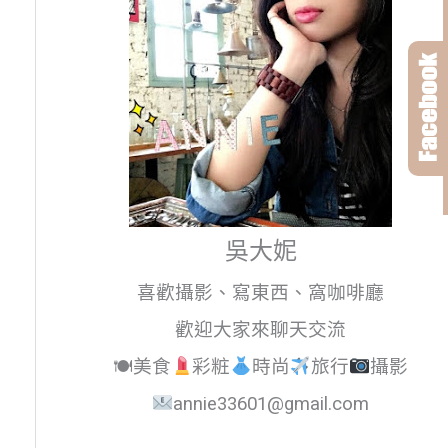
吳大妮
喜歡攝影、寫東西、窩咖啡廳
歡迎大家來聊天交流
🍽美食
彩粧
時尚
旅行
攝影
annie33601@gmail.com