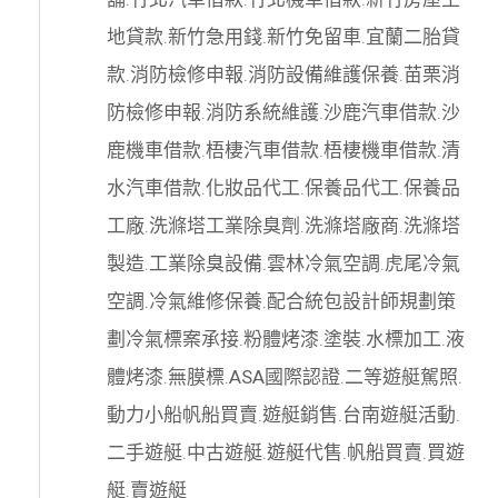
地貸款
.
新竹急用錢
.
新竹免留車
.
宜蘭二胎貸
款
.
消防檢修申報
.
消防設備維護保養
.
苗栗消
防檢修申報
.
消防系統維護
.
沙鹿汽車借款
.
沙
鹿機車借款
.
梧棲汽車借款
.
梧棲機車借款
.
清
水汽車借款
.
化妝品代工
.
保養品代工
.
保養品
工廠
.
洗滌塔工業除臭劑
.
洗滌塔廠商
.
洗滌塔
製造
.
工業除臭設備
.
雲林冷氣空調
.
虎尾冷氣
空調
.
冷氣維修保養
.
配合統包設計師規劃策
劃
冷氣標案承接
.
粉體烤漆
.
塗裝
.
水標加工
.
液
體烤漆
.
無膜標
.
ASA國際認證
.
二等遊艇駕照
.
動力小船
帆船買賣
.
遊艇銷售
.
台南遊艇活動
.
二手遊艇
.
中古遊艇
.
遊艇代售
.
帆船買賣
.
買遊
艇
.
賣遊艇