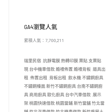
GA4瀏覽人氣
累積人氣：7,700,211
瑞里民宿
.
抗靜電膜
.
熱轉印膜
.
票貼
.
支票貼
現
.
台中機車借款
.
婚禮佈置
.
婚禮背板
.
道具出
租
.
佈置出租
.
背板出租
.
飲水機
.
不鏽鋼廚具
.
不鏽鋼檯面
.
新竹不鏽鋼廚具
.
台南不鏽鋼廚
具
.
商用廚具
.
歐化廚具
.
台中汽車借款
.
展示
架
.
桃園快速借款
.
桃園當鋪
.
新竹當舖
.
竹北當
舖
.
竹北汽車借款
.
竹北機車借款
.
新竹房屋土