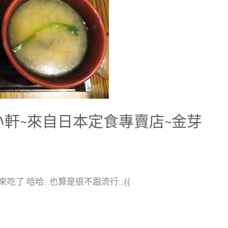
よい軒~來自日本定食專賣店~金芽
來吃了 哈哈…也算是很不跟流行…((