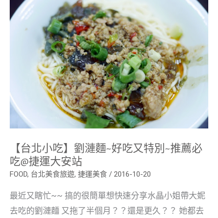
吃】
劉
漣
麵
~
好
吃
又
特
別
~
推
薦
必
吃
@
捷
【台北小吃】劉漣麵~好吃又特別~推薦必
運
大
吃@捷運大安站
安
站
FOOD
,
台北美食旅遊
,
捷運美食
/
2016-10-20
最近又瞎忙~~ 搞的很簡單想快速分享水晶小姐帶大妮
去吃的劉漣麵 又拖了半個月？？還是更久？？ 她都去