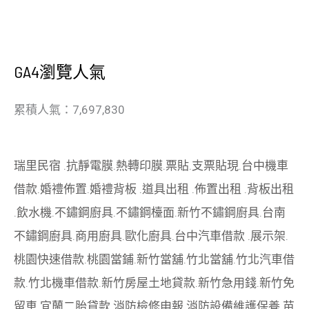
GA4瀏覽人氣
累積人氣：7,697,830
瑞里民宿
.
抗靜電膜
.
熱轉印膜
.
票貼
.
支票貼現
.
台中機車
借款
.
婚禮佈置
.
婚禮背板
.
道具出租
.
佈置出租
.
背板出租
.
飲水機
.
不鏽鋼廚具
.
不鏽鋼檯面
.
新竹不鏽鋼廚具
.
台南
不鏽鋼廚具
.
商用廚具
.
歐化廚具
.
台中汽車借款
.
展示架
.
桃園快速借款
.
桃園當鋪
.
新竹當舖
.
竹北當舖
.
竹北汽車借
款
.
竹北機車借款
.
新竹房屋土地貸款
.
新竹急用錢
.
新竹免
留車
.
宜蘭二胎貸款
.
消防檢修申報
.
消防設備維護保養
.
苗