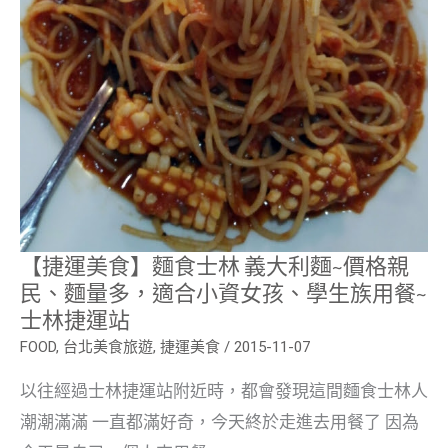
麵
量
多，
適
合
小
資
女
孩、
學
生
族
用
餐
~
士
【捷運美食】麵食士林 義大利麵~價格親
林
民、麵量多，適合小資女孩、學生族用餐~
捷
運
士林捷運站
站
FOOD
,
台北美食旅遊
,
捷運美食
/
2015-11-07
以往經過士林捷運站附近時，都會發現這間麵食士林人
潮潮滿滿 一直都滿好奇，今天終於走進去用餐了 因為