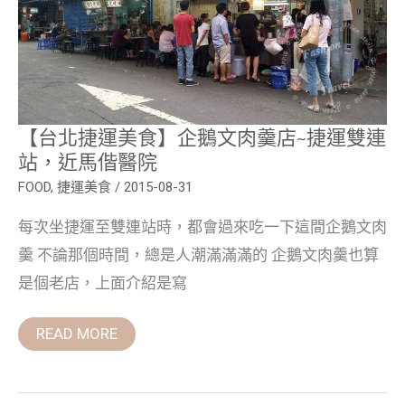
食】
企
鵝
文
肉
羹
店
~
捷
【台北捷運美食】企鵝文肉羹店~捷運雙連
運
雙
站，近馬偕醫院
連
站，
FOOD
,
捷運美食
/
2015-08-31
近
馬
每次坐捷運至雙連站時，都會過來吃一下這間企鵝文肉
偕
醫
羹 不論那個時間，總是人潮滿滿滿的 企鵝文肉羹也算
院
是個老店，上面介紹是寫
READ MORE