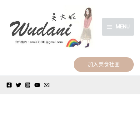
跳
分
至
類
主
MENU
要
內
容
加入美食社團