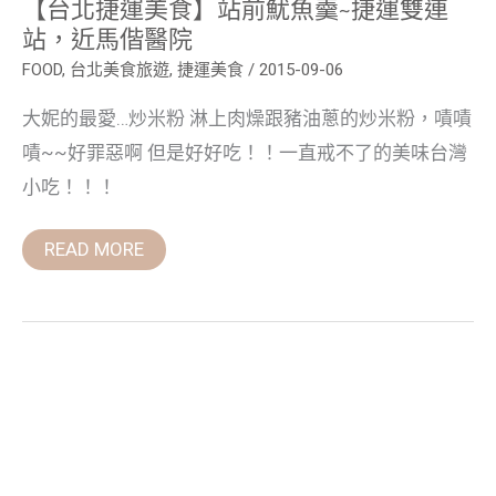
站，
【台北捷運美食】站前魷魚羹~捷運雙連
近
站，近馬偕醫院
馬
偕
FOOD
,
台北美食旅遊
,
捷運美食
/
2015-09-06
醫
院
大妮的最愛…炒米粉 淋上肉燥跟豬油蔥的炒米粉，嘖嘖
嘖~~好罪惡啊 但是好好吃！！一直戒不了的美味台灣
小吃！！！
READ MORE