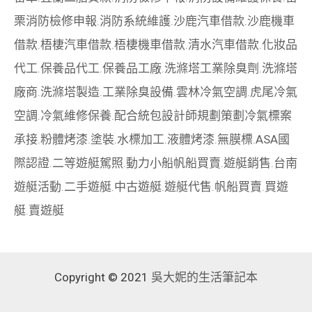
栗消防檢修申報
.
消防系統維護
.
沙鹿汽車借款
.
沙鹿機車
借款
.
梧棲汽車借款
.
梧棲機車借款
.
清水汽車借款
.
化妝品
代工
.
保養品代工
.
保養品工廠
.
洗滌塔工業除臭劑
.
洗滌塔
廠商
.
洗滌塔製造
.
工業除臭設備
.
雲林冷氣空調
.
虎尾冷氣
空調
.
冷氣維修保養
.
配合統包設計師規劃策劃
冷氣標案
承接
.
粉體烤漆
.
塗裝
.
水標加工
.
液體烤漆
.
無膜標
.
ASA國
際認證
.
二等遊艇駕照
.
動力小船
帆船買賣
.
遊艇銷售
.
台南
遊艇活動
.
二手遊艇
.
中古遊艇
.
遊艇代售
.
帆船買賣
.
買遊
艇
.
賣遊艇
Copyright © 2021
吳大妮的生活筆記本