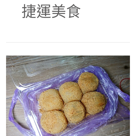
捷運美食
不
老
麻
糬,
排
再
久
也
要
吃
到，
內
餡
飽
滿
香