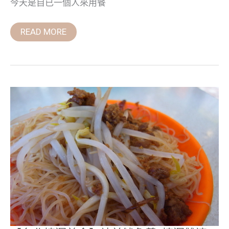
今天是自已一個人來用餐
READ MORE
【台
北
捷
運
美
食】
站
前
魷
魚
羹
~
捷
運
雙
連