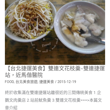
運
美
食】
雙
連
文
花
枝
羹
~
雙
連
捷
運
站，
近
【台北捷運美食】雙連文花枝羹~雙連捷運
馬
站，近馬偕醫院
偕
醫
FOOD
,
台北美食旅遊
,
捷運美食
/
2015-12-19
院
終於收集滿在雙連捷運站離很近的三間傳統美食 1.企
鵝文肉羹店 2.站前魷魚羹 3.雙連文花枝羹===>本篇文
章介紹