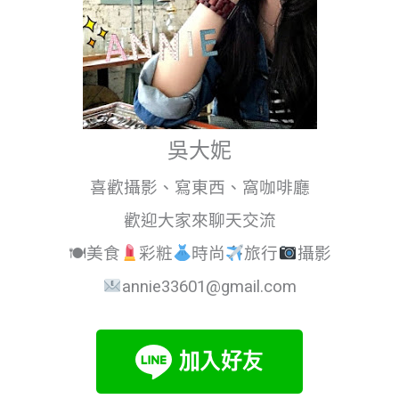
吳大妮
喜歡攝影、寫東西、窩咖啡廳
歡迎大家來聊天交流
🍽美食
彩粧
時尚
旅行
攝影
annie33601@gmail.com