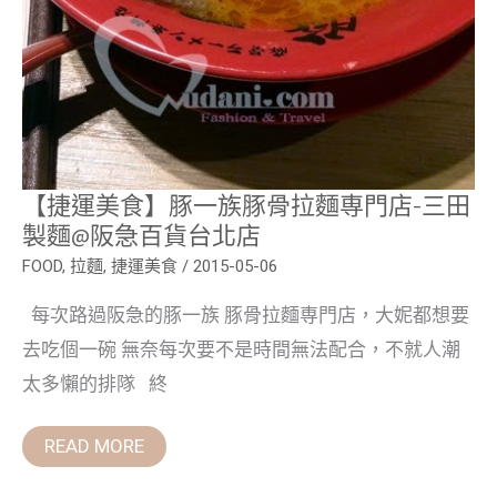
店
【捷運美食】豚一族豚骨拉麵専門店-三田
製麵@阪急百貨台北店
FOOD
,
拉麵
,
捷運美食
/
2015-05-06
每次路過阪急的豚一族 豚骨拉麵専門店，大妮都想要
去吃個一碗 無奈每次要不是時間無法配合，不就人潮
太多懶的排隊 終
READ MORE