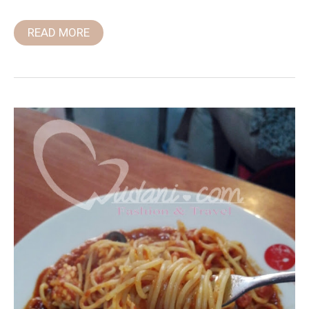
READ MORE
【捷
運
美
食】
麵
食
士
林
義
大
利
麵
~
價
格
親
民、