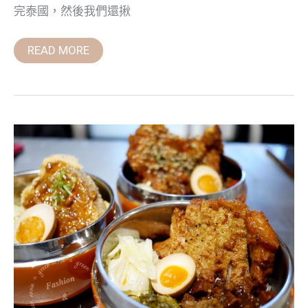
完泰國，然後我們還揪
READ MORE
【台
北
美
食】
竜
卷
(龍
卷)
新
派
台
菜
飯
盒
~
讓