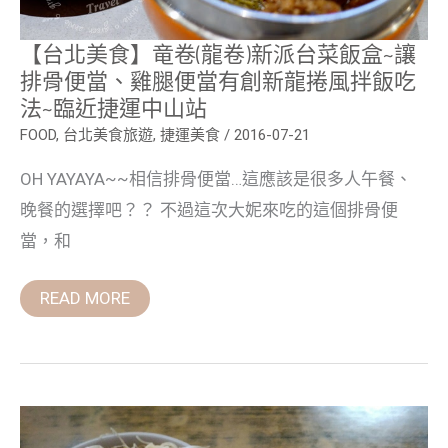
排
骨
便
【台北美食】竜卷(龍卷)新派台菜飯盒~讓
當、
排骨便當、雞腿便當有創新龍捲風拌飯吃
雞
腿
法~臨近捷運中山站
便
當
FOOD
,
台北美食旅遊
,
捷運美食
/
2016-07-21
有
創
OH YAYAYA~~相信排骨便當…這應該是很多人午餐、
新
龍
晚餐的選擇吧？？ 不過這次大妮來吃的這個排骨便
捲
風
當，和
拌
飯
吃
READ MORE
法
~
臨
近
捷
運
中
【台
山
北
站
捷