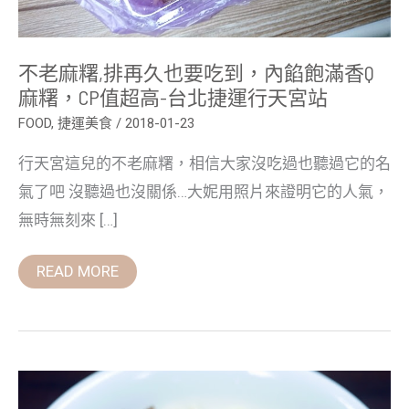
Q
麻
糬，
CP
不老麻糬,排再久也要吃到，內餡飽滿香Q
值
超
麻糬，CP值超高-台北捷運行天宮站
高-
台
FOOD
,
捷運美食
/
2018-01-23
北
捷
行天宮這兒的不老麻糬，相信大家沒吃過也聽過它的名
運
行
氣了吧 沒聽過也沒關係…大妮用照片來證明它的人氣，
天
宮
無時無刻來 […]
站
READ MORE
【台
北
小