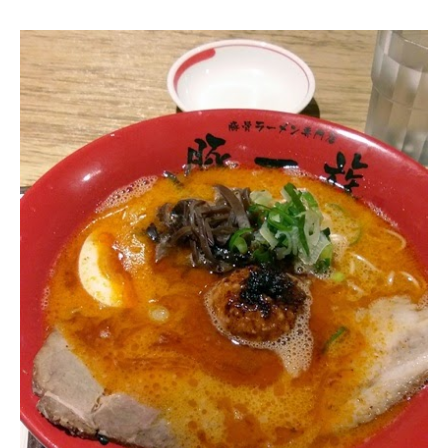
【捷
運
美
食】
豚
一
族
豚
骨
拉
麵
専
門
店-
三
田
製
麵
@
阪
急
百
貨
台
北