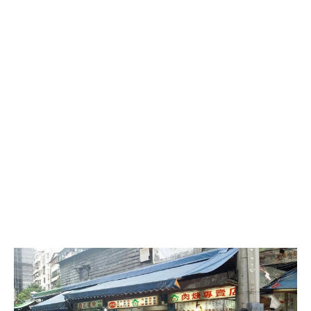
【台
北
捷
運
美