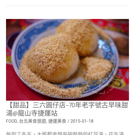
【甜
品】
三
六
圓
仔
店
~70
年
老
字
號
古
早
味
甜
湯
【甜品】三六圓仔店~70年老字號古早味甜
@
湯@龍山寺捷運站
龍
山
FOOD
,
台北美食旅遊
,
捷運美食
/
2015-01-18
寺
捷
運
每到了冬天，大妮都會想來碗熱熱的紅豆湯、花生湯