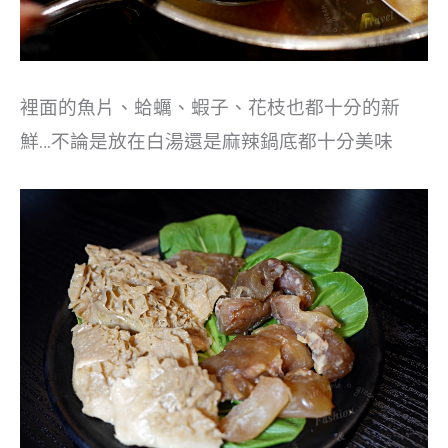
裡面的魚片、蛤蠣、蝦子、花枝也都十分的新
鮮…不論是放在白湯還是麻辣鍋底都十分美味