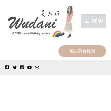
跳
分
至
類
主
MENU
要
內
容
加入美食社團