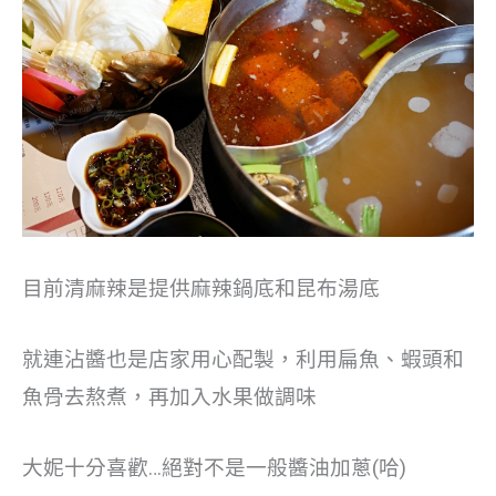
目前清麻辣是提供麻辣鍋底和昆布湯底
就連沾醬也是店家用心配製，利用扁魚、蝦頭和
魚骨去熬煮，再加入水果做調味
大妮十分喜歡…絕對不是一般醬油加蔥(哈)