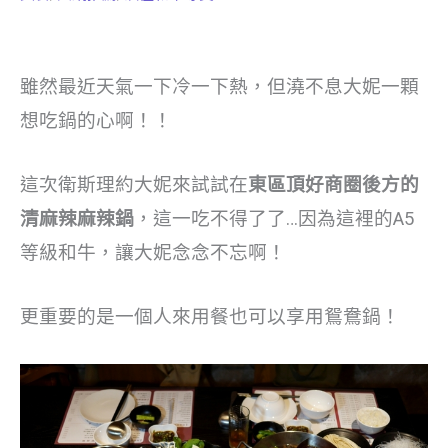
雖然最近天氣一下冷一下熱，但澆不息大妮一顆
想吃鍋的心啊！！
這次衛斯理約大妮來試試在
東區頂好商圈後方的
清麻辣麻辣鍋
，這一吃不得了了…因為這裡的A5
等級和牛，讓大妮念念不忘啊！
更重要的是一個人來用餐也可以享用鴛鴦鍋！