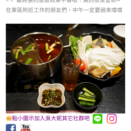
= =” 最誇張的是這商業午餐啦！真的很便宜耶~
在東區附近工作的朋友們，中午一定要過來嚐嚐
點小圖示加入吳大妮其它社群吧