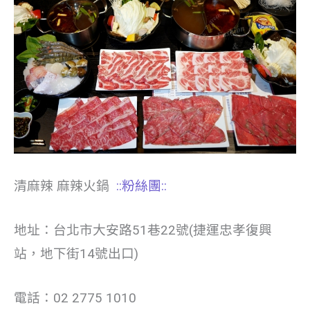
清麻辣 麻辣火鍋
::粉絲團::
地址：台北市大安路51巷22號(捷運忠孝復興
站，地下街14號出口)
電話：02 2775 1010