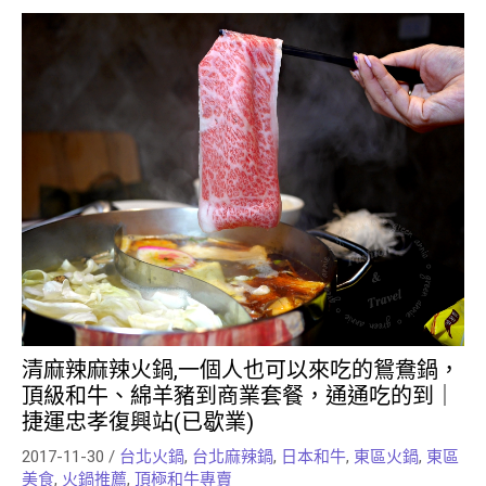
清麻辣麻辣火鍋,一個人也可以來吃的鴛鴦鍋，
頂級和牛、綿羊豬到商業套餐，通通吃的到｜
捷運忠孝復興站(已歇業)
2017-11-30
/
台北火鍋
,
台北麻辣鍋
,
日本和牛
,
東區火鍋
,
東區
美食
,
火鍋推薦
,
頂極和牛專賣