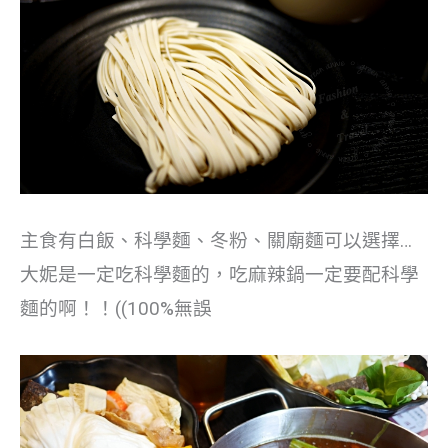
主食有白飯、科學麵、冬粉、關廟麵可以選擇…
大妮是一定吃科學麵的，吃麻辣鍋一定要配科學
麵的啊！！((100%無誤