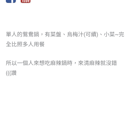
單人的鴛鴦鍋，有菜盤、烏梅汁(可續)、小菜~完
全比照多人用餐
所以一個人來想吃麻辣鍋時，來清麻辣就沒錯
(((讚