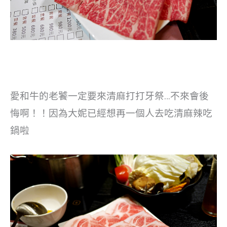
愛和牛的老饕一定要來清麻打打牙祭…不來會後
悔啊！！因為大妮已經想再一個人去吃清麻辣吃
鍋啦