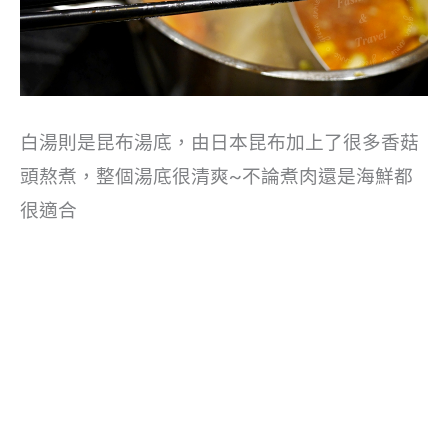
白湯則是昆布湯底，由日本昆布加上了很多香菇
頭熬煮，整個湯底很清爽~不論煮肉還是海鮮都
很適合