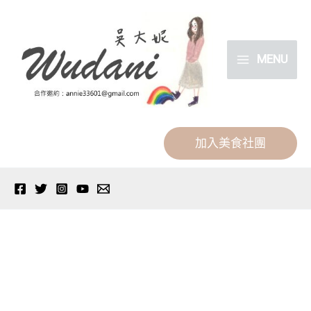
跳
分
至
類
主
MENU
要
內
容
加入美食社團