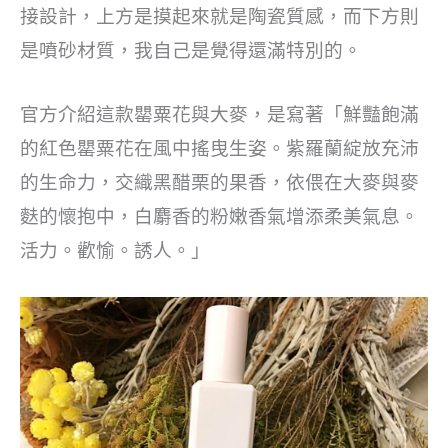
接設計，上方是摸起來就是陶瓷質感，而下方則
是噴砂材質，我自己是覺得還滿特別的。
官方介紹這款罌粟花與大麥，是寫著「鮮豔飽滿
的紅色罌粟花在風中搖曳生姿。紫羅蘭綻放充沛
的生命力，交織黑醋栗的果香，依偎在大麥與麥
麩的懷抱中，白麝香的粉嫩香氣增添柔美氣息。
活力。歡愉。誘人。」