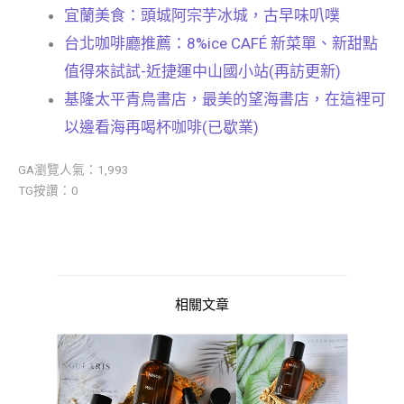
宜蘭美食：頭城阿宗芋冰城，古早味叭噗
台北咖啡廳推薦：8%ice CAFÉ 新菜單、新甜點
值得來試試-近捷運中山國小站(再訪更新)
基隆太平青鳥書店，最美的望海書店，在這裡可
以邊看海再喝杯咖啡(已歇業)
GA瀏覽人氣：1,993
TG按讚：0
相關文章