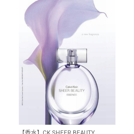
【香水】CK SHEER BEAUTY