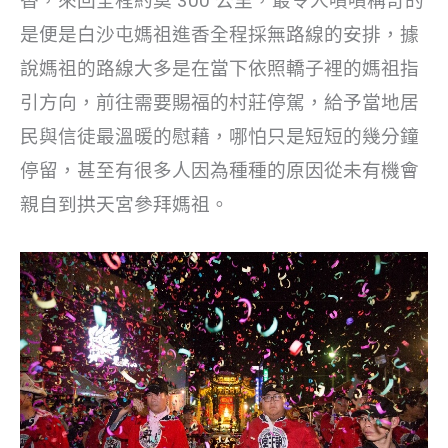
香，來回全程約莫 300 公里，最令人嘖嘖稱奇的
是便是白沙屯媽祖進香全程採無路線的安排，據
說媽祖的路線大多是在當下依照轎子裡的媽祖指
引方向，前往需要賜福的村莊停駕，給予當地居
民與信徒最溫暖的慰藉，哪怕只是短短的幾分鐘
停留，甚至有很多人因為種種的原因從未有機會
親自到拱天宮參拜媽祖。