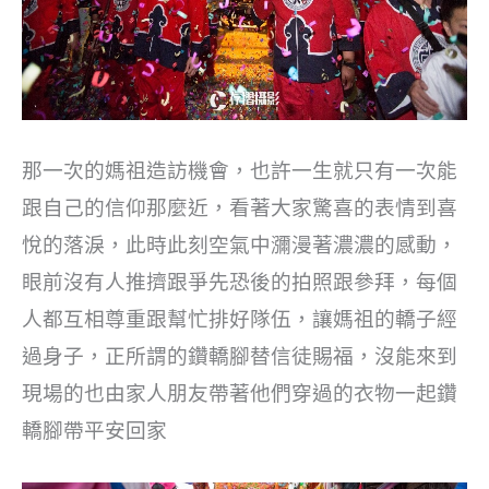
那一次的媽祖造訪機會，也許一生就只有一次能
跟自己的信仰那麼近，看著大家驚喜的表情到喜
悅的落淚，此時此刻空氣中瀰漫著濃濃的感動，
眼前沒有人推擠跟爭先恐後的拍照跟參拜，每個
人都互相尊重跟幫忙排好隊伍，讓媽祖的轎子經
過身子，正所謂的鑽轎腳替信徒賜福，沒能來到
現場的也由家人朋友帶著他們穿過的衣物一起鑽
轎腳帶平安回家