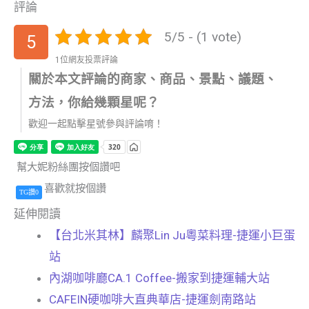
評論
5/5 - (1 vote)
5
1位網友投票評論
關於本文評論的商家、商品、景點、議題、
方法，你給幾顆星呢？
歡迎一起點擊星號參與評論唷！
幫大妮粉絲團按個讚吧
喜歡就按個讚
TG讚0
延伸閱讀
【台北米其林】麟聚Lin Ju粵菜料理-捷運小巨蛋
站
內湖咖啡廳CA.1 Coffee-搬家到捷運輔大站
CAFEIN硬咖啡大直典華店-捷運劍南路站