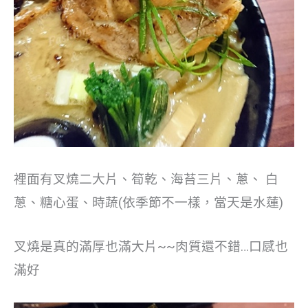
裡面有叉燒二大片、筍乾、海苔三片、蔥、 白
蔥、糖心蛋、時蔬(依季節不一樣，當天是水蓮)
叉燒是真的滿厚也滿大片~~肉質還不錯…口感也
滿好