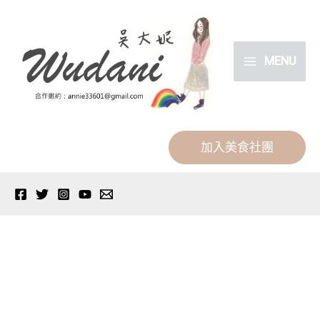
跳
分
至
類
主
MENU
要
內
容
加入美食社團