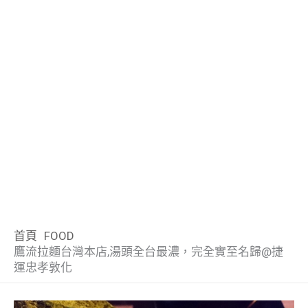
首頁
FOOD
鷹流拉麵台灣本店,湯頭全台最濃，完全實至名歸@捷
運忠孝敦化