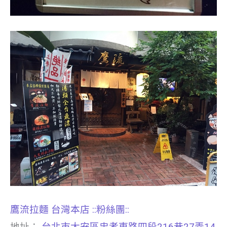
鷹流拉麵 台灣本店
::粉絲團::