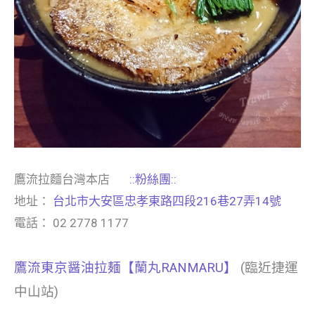
鷹流拉麵台灣本店
::粉絲團::
地址：
台北市大安區忠孝東路四段216巷27弄14號
電話： 02 2778 1177
鷹流東京醤油拉麺【蘭丸RANMARU】
(臨近捷運
中山站)