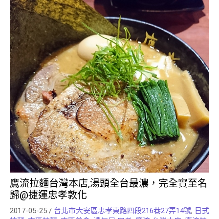
鷹流拉麵台灣本店,湯頭全台最濃，完全實至名
歸@捷運忠孝敦化
2017-05-25
/
台北市大安區忠孝東路四段216巷27弄14號
,
日式