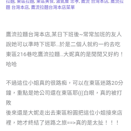
拉麵
,
東區拉麵
,
東區美食
,
濃氣屋 忠孝
,
鷹流 台灣本店
,
鷹流拉
麵 台灣本店
,
鷹流拉麵台灣本店菜單
鷹流拉麵台灣本店,某日下班後~常常加班的友人
說她可以準時下班耶…於是二個人就約一約去吃
東區216巷吃鷹流拉麵…大妮真的是閒閒又好約！
哈哈
不過這位小姐真的很路痴，可以在東區迷路20分
鐘，重點是她公司還在東區耶(((白眼，真的被打
敗
後來還是大妮走出去東區粉圓把這位小姐接來店
裡，她才終結了迷路之旅==>真的是太扯！！！