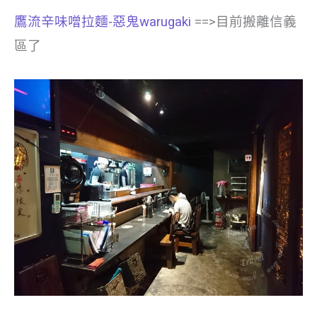
鷹流辛味噌拉麵-惡鬼warugaki
==>目前搬離信義
區了