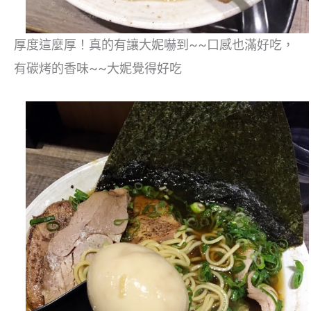
厚度這麼厚！真的有讓大妮嚇到~~口感也滿好吃，
有碳烤的香味~~大妮覺得好吃