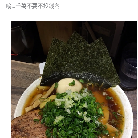
唷…千萬不要不投錢內