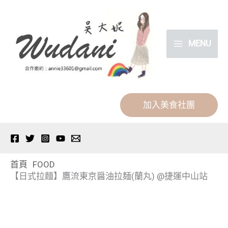
跳
分
至
類
主
MENU
要
內
容
加入美食社團
首頁
FOOD
【日式拉麵】鷹流東京醤油拉麺(蘭丸) @捷運中山站