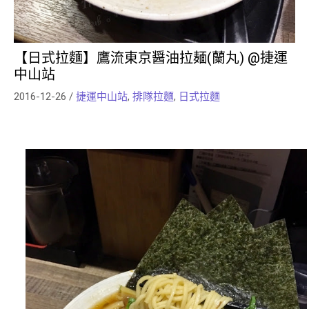
【日式拉麵】鷹流東京醤油拉麺(蘭丸) @捷運
中山站
2016-12-26
/
捷運中山站
,
排隊拉麵
,
日式拉麵