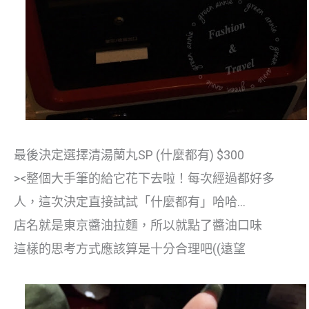
最後決定選擇清湯蘭丸SP (什麼都有) $300
><整個大手筆的給它花下去啦！每次經過都好多
人，這次決定直接試試「什麼都有」哈哈…
店名就是東京醬油拉麵，所以就點了醬油口味
這樣的思考方式應該算是十分合理吧((遠望