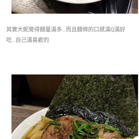
其實大妮覺得麵量滿多…而且麵條的口感滿Q滿好
吃…自己滿喜歡的