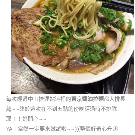
每次經過中山捷運站這裡的
東京醬油拉麵
都大排長
龍~~終於這次在不到五點的傍晚經過時不排隊
耶！！好開心~~
YA！當然一定要來試試啦~~(((整個好奇心升起