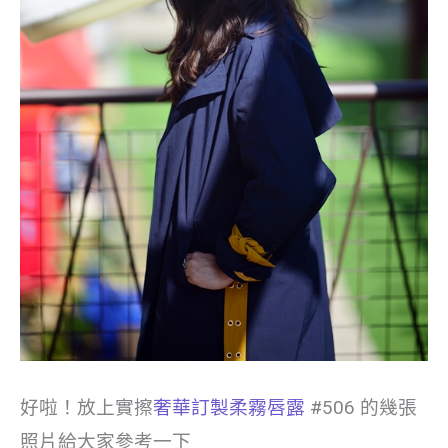
好啦！放上實擦
奢華訂製柔霧唇露
#506 的幾張
照片給大家參考一下