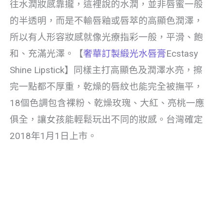
往水潤妝感靠攏，這裡說的水潤，並非唇蜜一般
的半透明，而是不輸唇釉或唇萃的高顯色潤澤，
所以有人形容妝感就像光療指彩一般，平滑、飽
和、充滿光澤。【
奢華訂製緞光水唇膏
Ecstasy
Shine Lipstick】同樣主打高顯色及潤澤水亮，擦
完一點都不厚重，乾燥的唇紋也能完全被撫平，
18個色調包含裸粉、乾燥玫瑰、大紅、亮桃一應
俱全，讓女孩能輕鬆玩出不同的妝感。台灣確定
2018年1月1日上市。