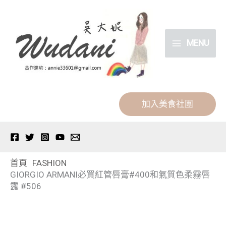
跳
分
至
類
主
MENU
要
內
容
加入美食社團
首頁
FASHION
GIORGIO ARMANI必買紅管唇膏#400和氣質色柔霧唇
露 #506