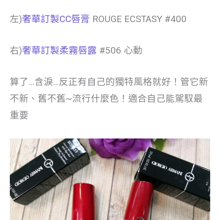
左)
奢華訂製CC唇膏
ROUGE ECSTASY #400
右)
奢華訂製柔霧唇露
#506 心動
算了…含淚…反正有自己的獨特風格就好！管它新
不新、舊不舊~流行什麼色！適合自己能駕馭最
重要