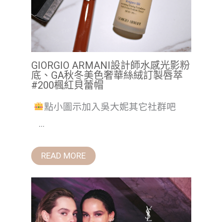
GIORGIO ARMANI設計師水感光影粉
底、GA秋冬美色奢華絲絨訂製唇萃
#200楓紅貝蕾帽
點小圖示加入吳大妮其它社群吧
...
READ MORE