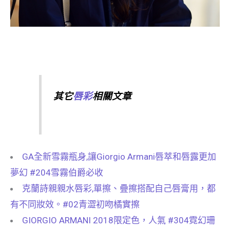
其它
唇彩
相關文章
GA全新雪霧瓶身,讓Giorgio Armani唇萃和唇露更加
夢幻 #204雪霧伯爵必收
克蘭詩親親水唇彩,單擦、疊擦搭配自己唇膏用，都
有不同妝效。#02青澀初吻橘實擦
GIORGIO ARMANI 2018限定色，人氣 #304霓幻珊