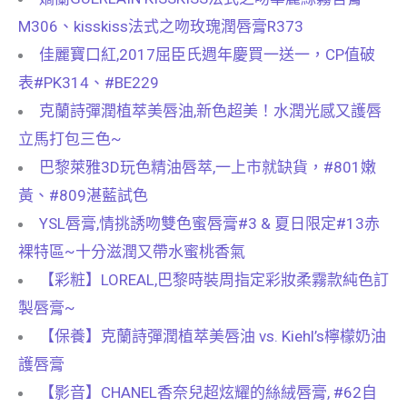
M306、kisskiss法式之吻玫瑰潤唇膏R373
佳麗寶口紅,2017屈臣氏週年慶買一送一，CP值破
表#PK314、#BE229
克蘭詩彈潤植萃美唇油,新色超美！水潤光感又護唇
立馬打包三色~
巴黎萊雅3D玩色精油唇萃,一上市就缺貨，#801嫩
黃、#809湛藍試色
YSL唇膏,情挑誘吻雙色蜜唇膏#3 & 夏日限定#13赤
裸特區~十分滋潤又帶水蜜桃香氣
【彩粧】LOREAL,巴黎時裝周指定彩妝柔霧款純色訂
製唇膏~
【保養】克蘭詩彈潤植萃美唇油 vs. Kiehl’s檸檬奶油
護唇膏
【影音】CHANEL香奈兒超炫耀的絲絨唇膏, #62自