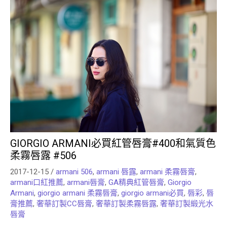
GIORGIO ARMANI必買紅管唇膏#400和氣質色
柔霧唇露 #506
2017-12-15
/
armani 506
,
armani 唇露
,
armani 柔霧唇膏
,
armani口紅推薦
,
armani唇膏
,
GA精典紅管唇膏
,
Giorgio
Armani
,
giorgio armani 柔霧唇膏
,
giorgio armani必買
,
唇彩
,
唇
膏推薦
,
奢華訂製CC唇膏
,
奢華訂製柔霧唇露
,
奢華訂製緞光水
唇膏