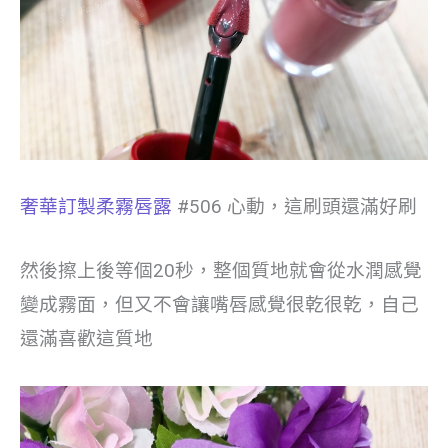
奢華訂製柔霧唇露
#506 心動，這刷頭還滿好刷
然後擦上後等個20秒，整個質地就會從水潤感覺
變成霧面，但又不會讓嘴唇感覺很乾很乾，自己
還滿喜歡這質地