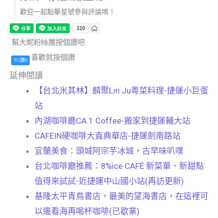
歡迎一起點擊星號參與評論唷！
幫大妮粉絲團按個讚吧
喜歡就按個讚
TG讚0
延伸閱讀
【台北米其林】麟聚Lin Ju粵菜料理-捷運小巨蛋
站
內湖咖啡廳CA.1 Coffee-搬家到捷運輔大站
CAFEIN硬咖啡大直典華店-捷運劍南路站
宜蘭美食：頭城阿宗芋冰城，古早味叭噗
台北咖啡廳推薦：8%ice CAFÉ 新菜單、新甜點
值得來試試-近捷運中山國小站(再訪更新)
基隆太平青鳥書店，最美的望海書店，在這裡可
以邊看海再喝杯咖啡(已歇業)