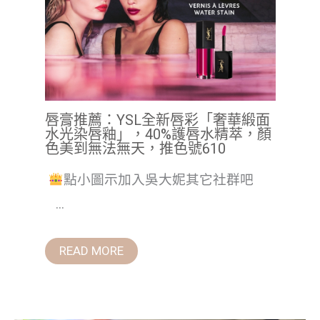
唇膏推薦：YSL全新唇彩「奢華緞面
水光染唇釉」，40%護唇水精萃，顏
色美到無法無天，推色號610
點小圖示加入吳大妮其它社群吧
...
READ MORE