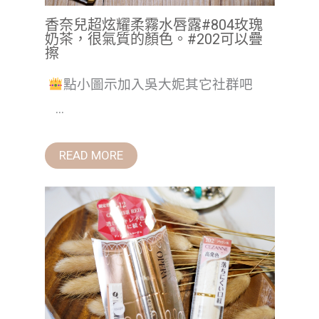
香奈兒超炫耀柔霧水唇露#804玫瑰
奶茶，很氣質的顏色。#202可以疊
擦
點小圖示加入吳大妮其它社群吧
...
READ MORE