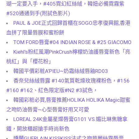
瑚一定要入手，#405霓幻紅絲絨，韓妞必備霓霧紫
#520通通到手(附試色影片)
PAUL & JOE正式回歸首櫃在SOGO忠孝復興館,香港
血拼了限量唇膜和蜜粉餅
TOM FORD唇膏#04 INDIAN ROSE & #25 GIACOMO
Kiehl’s粉紅風潮PinkCrush檸檬奶油護唇膏新色「亮
桃紅」與「櫻花粉」
韓國平價彩粧A’PIEU~奶霜絲絨唇釉RD03
香奈兒絲絨唇露 #140氣質乾燥玫瑰裸粉色，#156
#160 #162、紅色限定版#N2 #3試色，
韓國彩粧必買,唇膏推薦HOLIKA HOLIKA Magic甜蜜
之吻奶油唇膏~心型唇膏好用又可愛
LOREAL 24K金屬星燦唇膏G101 VS.媚比琳焦糖拿
鐵，開放櫃超搶手時尚新色
嬌蘭GUERLAIN KISSKISS法式之吻華麗絲霧唇膏