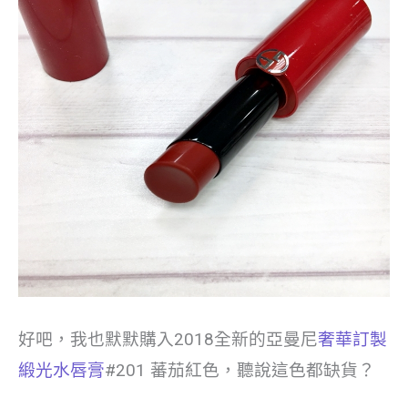
好吧，我也默默購入2018全新的亞曼尼
奢華訂製
緞光水唇膏
#201 蕃茄紅色，聽說這色都缺貨？