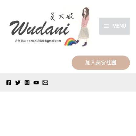
跳
分
至
類
主
MENU
要
內
容
加入美食社團