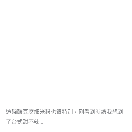
這碗釀豆腐細米粉也很特別，剛看到時讓我想到
了台式甜不辣…