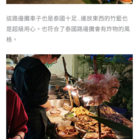
這路邊攤車子也是泰國十足…連放東西的竹籃也
是超級用心。也符合了泰國路邊攤會有炸物的風
格。