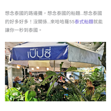
想念泰國的路邊攤，想念泰國的船麵…想念泰國
的好多好多！沒關係…來哈哈羅55
泰式船麵
就能
讓你一秒到泰國。