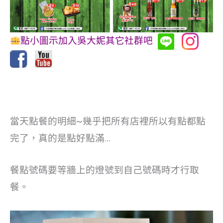
點小圖示加入吳大妮其它社群吧
當天點餐的明細~幾乎把所有店裡所以有點都點
完了，真的是點好點滿…
餐點號碼要等牆上的燈號到自己號碼時才行取
餐。