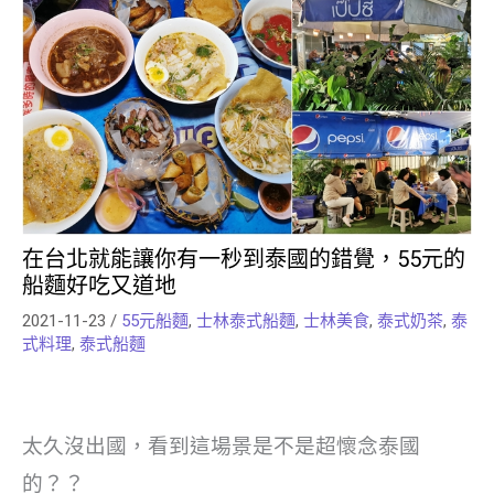
在台北就能讓你有一秒到泰國的錯覺，55元的
船麵好吃又道地
2021-11-23
/
55元船麵
,
士林泰式船麵
,
士林美食
,
泰式奶茶
,
泰
式料理
,
泰式船麵
太久沒出國，看到這場景是不是超懷念泰國
的？？