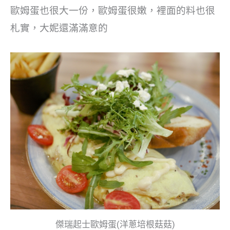
歐姆蛋也很大一份，歐姆蛋很嫩，裡面的料也很
札實，大妮還滿滿意的
傑瑞起士歐姆蛋(洋蔥培根菇菇)