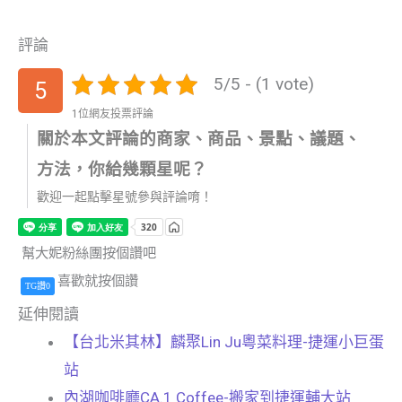
評論
5/5 - (1 vote)
5
1位網友投票評論
關於本文評論的商家、商品、景點、議題、
方法，你給幾顆星呢？
歡迎一起點擊星號參與評論唷！
幫大妮粉絲團按個讚吧
喜歡就按個讚
TG讚0
延伸閱讀
【台北米其林】麟聚Lin Ju粵菜料理-捷運小巨蛋
站
內湖咖啡廳CA.1 Coffee-搬家到捷運輔大站