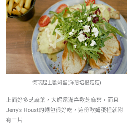
傑瑞起士歐姆蛋(洋蔥培根菇菇)
上面好多芝麻葉，大妮還滿喜歡芝麻葉，而且
Jerry’s Houst的麵包很好吃，這份歐姆蛋裡就附
有三片