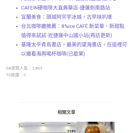
CAFEIN硬咖啡大直典華店-捷運劍南路站
宜蘭美食：頭城阿宗芋冰城，古早味叭噗
台北咖啡廳推薦：8%ice CAFÉ 新菜單、新甜點
值得來試試-近捷運中山國小站(再訪更新)
基隆太平青鳥書店，最美的望海書店，在這裡可
以邊看海再喝杯咖啡(已歇業)
GA瀏覽人氣：2,865
TG按讚：0
相關文章