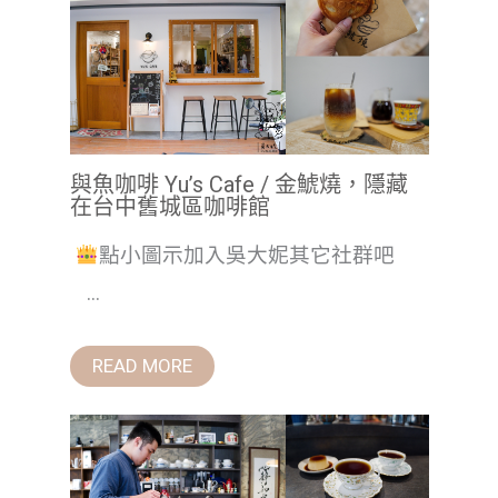
與魚咖啡 Yu’s Cafe / 金鯱燒，隱藏
在台中舊城區咖啡館
點小圖示加入吳大妮其它社群吧
...
READ MORE