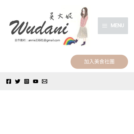
跳
分
至
類
主
MENU
要
內
容
加入美食社團