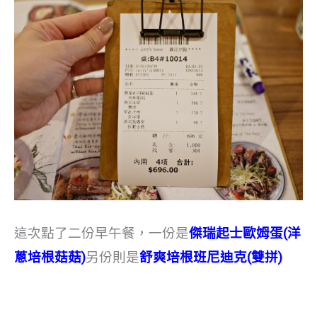
這次點了二份早午餐，一份是
傑瑞起士歐姆蛋(洋
蔥培根菇菇)
另份則是
舒爽培根班尼迪克(雙拼)