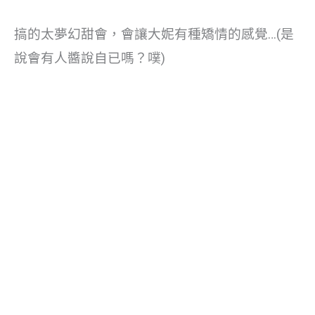
搞的太夢幻甜會，會讓大妮有種矯情的感覺…(是
說會有人醬說自已嗎？噗)