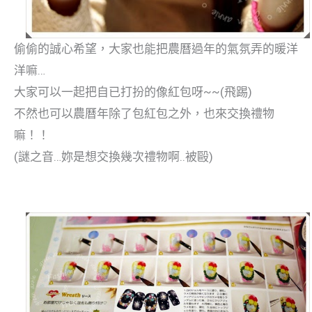
偷偷的誠心希望，大家也能把農曆過年的氣氛弄的暖洋
洋嘛…
大家可以一起把自已打扮的像紅包呀~~(飛踢)
不然也可以農曆年除了包紅包之外，也來交換禮物
嘛！！
(謎之音…妳是想交換幾次禮物啊..被毆)