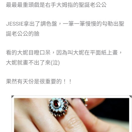
最最最重頭戲是右手大姆指的聖誕老公公
JESSIE拿出了調色盤，一筆一筆慢慢的勾勒出聖
誕老公公的臉
看的大妮目瞪口呆，因為叫大妮在平面紙上畫，
大妮就畫不出了來(泣)
果然有天份是很重要的！！