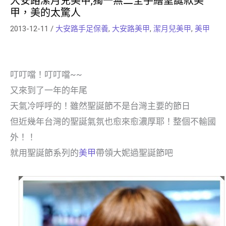
大安路潔月兒美甲,獨一無二全手繪聖誕款美
甲，美的太驚人
2013-12-11
/
大安路手足保養
,
大安路美甲
,
潔月兒美甲
,
美甲
叮叮噹！叮叮噹~~
又來到了一年的年尾
天氣冷呼呼的！雖然聖誕節不是台灣主要的節日
但近幾年台灣的聖誕氣氛也愈來愈濃厚耶！整個不輸國
外！！
就用聖誕節系列的
美甲
帶領大妮過聖誕節吧