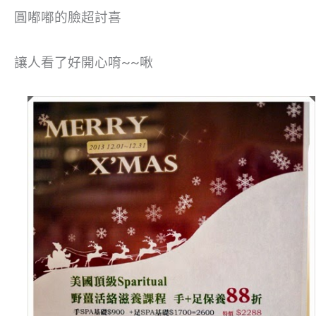
圓嘟嘟的臉超討喜
讓人看了好開心唷~~啾