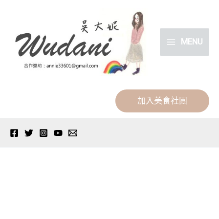
跳
分
至
類
主
MENU
要
內
容
加入美食社團